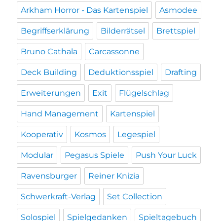
Arkham Horror - Das Kartenspiel
Asmodee
Begriffserklärung
Bilderrätsel
Brettspiel
Bruno Cathala
Carcassonne
Deck Building
Deduktionsspiel
Drafting
Erweiterungen
Exit
Flügelschlag
Hand Management
Kartenspiel
Kooperativ
Kosmos
Legespiel
Modular
Pegasus Spiele
Push Your Luck
Ravensburger
Reiner Knizia
Schwerkraft-Verlag
Set Collection
Solospiel
Spielgedanken
Spieltagebuch