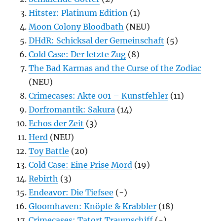
Hitster: Platinum Edition
(1)
Moon Colony Bloodbath
(NEU)
DHdR: Schicksal der Gemeinschaft
(5)
Cold Case: Der letzte Zug
(8)
The Bad Karmas and the Curse of the Zodiac
(NEU)
Crimecases: Akte 001 – Kunstfehler
(11)
Dorfromantik: Sakura
(14)
Echos der Zeit
(3)
Herd
(NEU)
Toy Battle
(20)
Cold Case: Eine Prise Mord
(19)
Rebirth
(3)
Endeavor: Die Tiefsee
(-)
Gloomhaven: Knöpfe & Krabbler
(18)
Crimecases: Tatort Traumschiff
(-)