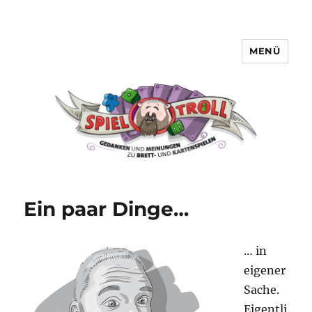
MENÜ
Spieltroll
Ein paar Dinge…
… in
eigener
Sache.
Eigentli