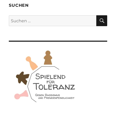
SUCHEN
SU
Suchen
nach: