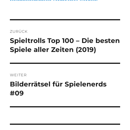
Beitragsnavigation
ZURÜCK
Spieltrolls Top 100 – Die besten
Vorheriger
Beitrag:
Spiele aller Zeiten (2019)
WEITER
Bilderrätsel für Spielenerds
Nächster
Beitrag:
#09