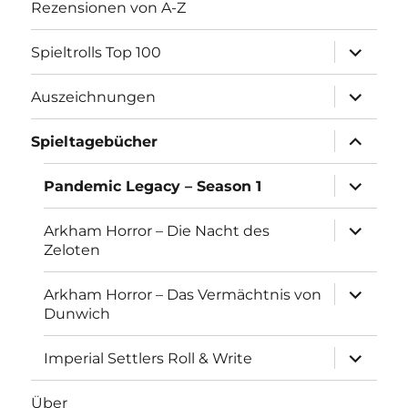
Rezensionen von A-Z
Unterme
Spieltrolls Top 100
öffnen
Unterme
Auszeichnungen
öffnen
Unterme
Spieltagebücher
öffnen
Unterme
Pandemic Legacy – Season 1
öffnen
Unterme
Arkham Horror – Die Nacht des
öffnen
Zeloten
Unterme
Arkham Horror – Das Vermächtnis von
öffnen
Dunwich
Unterme
Imperial Settlers Roll & Write
öffnen
Über