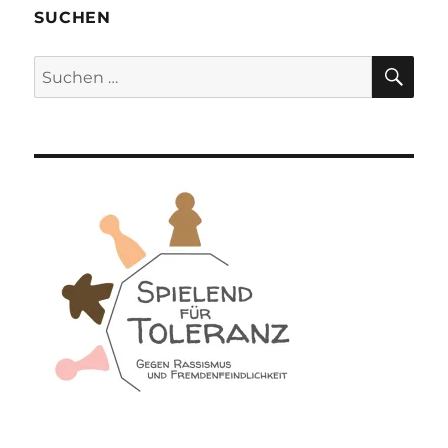
SUCHEN
SU
Suchen
nach: