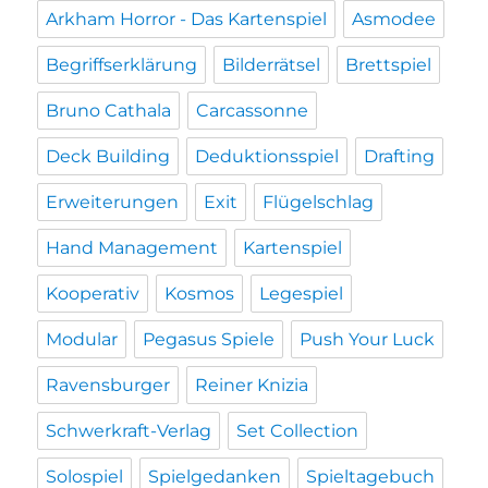
Arkham Horror - Das Kartenspiel
Asmodee
Begriffserklärung
Bilderrätsel
Brettspiel
Bruno Cathala
Carcassonne
Deck Building
Deduktionsspiel
Drafting
Erweiterungen
Exit
Flügelschlag
Hand Management
Kartenspiel
Kooperativ
Kosmos
Legespiel
Modular
Pegasus Spiele
Push Your Luck
Ravensburger
Reiner Knizia
Schwerkraft-Verlag
Set Collection
Solospiel
Spielgedanken
Spieltagebuch