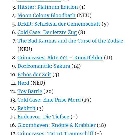
Hitster: Platinum Edition
(1)
Moon Colony Bloodbath
(NEU)
DHdR: Schicksal der Gemeinschaft
(5)
Cold Case: Der letzte Zug
(8)
The Bad Karmas and the Curse of the Zodiac
(NEU)
Crimecases: Akte 001 – Kunstfehler
(11)
Dorfromantik: Sakura
(14)
Echos der Zeit
(3)
Herd
(NEU)
Toy Battle
(20)
Cold Case: Eine Prise Mord
(19)
Rebirth
(3)
Endeavor: Die Tiefsee
(-)
Gloomhaven: Knöpfe & Krabbler
(18)
Crimecases: Tatort Traumschiff
(-)