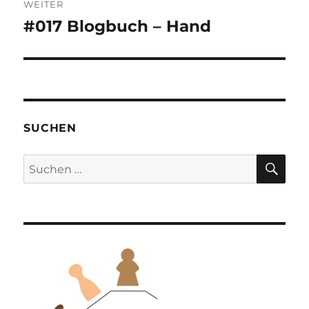
WEITER
#017 Blogbuch – Hand
Nächster
Beitrag:
SUCHEN
SU
Suchen
nach: