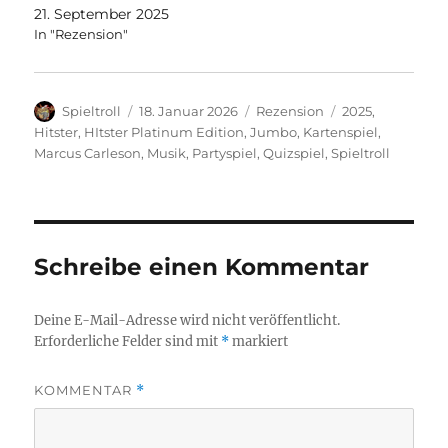
21. September 2025
In "Rezension"
Autor
Veröffentlicht
Kategorien
Schlagwörter
Spieltroll
18. Januar 2026
Rezension
2025
,
am
Hitster
,
HItster Platinum Edition
,
Jumbo
,
Kartenspiel
,
Marcus Carleson
,
Musik
,
Partyspiel
,
Quizspiel
,
Spieltroll
Schreibe einen Kommentar
Deine E-Mail-Adresse wird nicht veröffentlicht.
Erforderliche Felder sind mit
*
markiert
KOMMENTAR
*