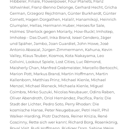
Hibbeler
,
Finale
,
Flowerpower
,
Four Planets
,
Franz
Vohwinkel
,
Franz-Benno Delonge
,
Gerhard Hecht
,
Gricha
German
,
Grzegorz Rejchtman
,
Günter Burkhardt
,
Günter
Cornett
,
Hagen Dorgathen
,
Halali!
,
Hanamikoji
,
Heinrich
Glumpler
,
Hellas
,
Hermann Huber
,
Heroes for Sale
,
Holmes: Sherlock gegen Moriarty
,
How-Ruck!
,
Imhotep
,
Imhotep - Das Duell
,
Inka Brand
,
Israel Cendero
,
Jäger
und Späher
,
Jambo
,
Joan Guardiet
,
John Howe
,
José
Antonio Abascal
,
Jürgen Zimmermann
,
Kahuna
,
Kevin
Valley
,
Klaus Teuber
,
Kosmos
,
Kota Nakayama
,
Leo
Colivini
,
Lookout Spiele
,
Lost Cities
,
Luc Rémond
,
Maisherly Chan
,
Manfred Grabmeister
,
Marcello Bertocchi
,
Marion Pott
,
Markus Brand
,
Martin Hoffmann
,
Martin
Kallenborn
,
Matthias Prinz
,
Michael Kienle
,
Michael
Menzel
,
Michael Rieneck
,
Michaela Kienle
,
Miguel
Coimbra
,
Mirko Suzuki
,
Nicolas Neubauer
,
Odins Raben
,
Oliver Abendroth
,
Oriol Hernández
,
Pacifica
,
Paris: Die
Stadt der Lichter
,
Pedro Soto
,
Perry Rhodan: Die
kosmische Hanse
,
Peter Neugebauer
,
Petri Heil!
,
Phil
Walker-Harding
,
Piotr Dachtera
,
Reiner Knizia
,
René
Goscinny
,
Rette sich wer kann!
,
Richard Borg
,
Rosenkönig
,
Royal Visit
,
Rudi Hoffmann
,
Rüdiger Dorn
,
Sabine Weiss
,