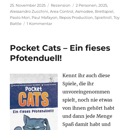
Veröffentlicht
Kategorien
Schlagwörter
25. November 2025
Rezension
2 Personen
,
2025
,
am
Alessandro Zucchini
,
Area Control
,
Asmodee
,
Brettspiel
,
Paolo Mori
,
Paul Mafayon
,
Repos Production
,
Spieltroll
,
Toy
zu
Battle
1 Kommentar
Toy
Battle
–
Pocket Cats – Ein fieses
Krieg
im
Pfotenduell!
Kinderzimmer
Kennt ihr auch diese
Spiele, die ihr
unvoreingenommen
spielt, noch nie etwas
von ihnen gehört habt
und dann jede Menge
Spaß damit habt und