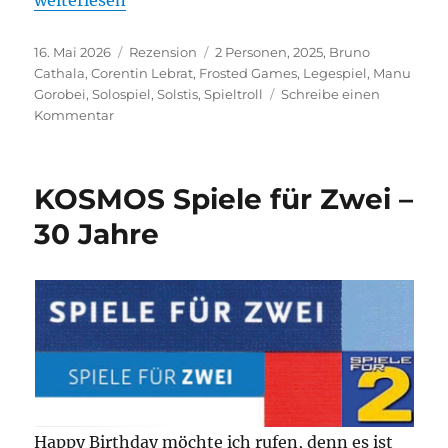
Veröffentlicht
Kategorien
Schlagwörter
16. Mai 2026
Rezension
2 Personen
,
2025
,
Bruno
am
Cathala
,
Corentin Lebrat
,
Frosted Games
,
Legespiel
,
Manu
Gorobei
,
Solospiel
,
Solstis
,
Spieltroll
Schreibe einen
zu
Kommentar
Solstis
–
Der
KOSMOS Spiele für Zwei –
Berg
ruft
30 Jahre
Happy Birthday möchte ich rufen, denn es ist