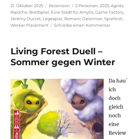
Veröffentlicht
Kategorien
Schlagwörter
21. Oktober 2025
Rezension
2 Personen
,
2025
,
Agnès
am
Ripoche
,
Brettspiel
,
Eine Stadt für Amytis
,
Game Factory
,
Jérémy Ducret
,
Legespiel
,
Romaric Galonnier
,
Spieltroll
,
zu
Worker Placement
Schreibe einen Kommentar
Eine
Stadt
für
Living Forest Duell –
Amytis
–
Sommer gegen Winter
Tic
Tac
Two
Da hau´
ich
doch
gleich
noch
eine
Review