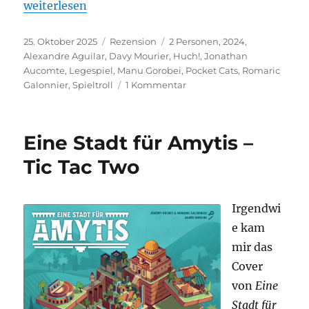
„Pocket Cats – Ein fieses Pfotenduell!“
weiterlesen
Veröffentlicht
Kategorien
Schlagwörter
25. Oktober 2025
Rezension
2 Personen
,
2024
,
am
Alexandre Aguilar
,
Davy Mourier
,
Huch!
,
Jonathan
Aucomte
,
Legespiel
,
Manu Gorobei
,
Pocket Cats
,
Romaric
zu
Galonnier
,
Spieltroll
1 Kommentar
Pocket
Cats
–
Eine Stadt für Amytis –
Ein
fieses
Tic Tac Two
Pfotenduell!
Irgendwi
e kam
mir das
Cover
von
Eine
Stadt für