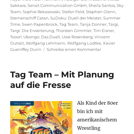
Sakkara
,
Sensit Communication GmbH
,
Sheila Santos
,
Sky
Team
,
Sophie Rekasowski
,
Stefan Feld
,
Stephen Glenn
,
Sternenschiff Catan
,
SuDoku: Duell der Meister
,
Summer
Time
,
Swen Papenbrock
,
Tag Team
,
Tanja Donner
,
Targi
,
Targi: Die Erweiterung
,
Thorsten Gimmler
,
Tim Eisner
,
Tooor!
,
Ubongo: Das Duell
,
Uwe Rosenberg
,
Vincent
Dutrait
,
Wolfgang Lehmann
,
Wolfgang Lüdtke
,
Xavier
zu
Gueniffey Durin
Schreibe einen Kommentar
KOSMOS
Spiele
für
Tag Team – Mit Planung
Zwei
–
auf die Fresse
30
Jahre
Als Kind der 80er
bin ich mit
amerikanischem
Wrestling