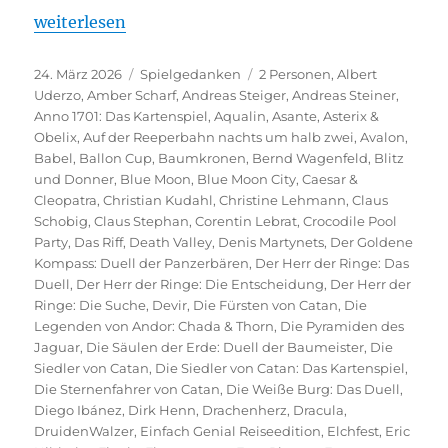
„KOSMOS Spiele für Zwei – 30 Jahre“
weiterlesen
Veröffentlicht
Kategorien
Schlagwörter
24. März 2026
Spielgedanken
2 Personen
,
Albert
am
Uderzo
,
Amber Scharf
,
Andreas Steiger
,
Andreas Steiner
,
Anno 1701: Das Kartenspiel
,
Aqualin
,
Asante
,
Asterix &
Obelix
,
Auf der Reeperbahn nachts um halb zwei
,
Avalon
,
Babel
,
Ballon Cup
,
Baumkronen
,
Bernd Wagenfeld
,
Blitz
und Donner
,
Blue Moon
,
Blue Moon City
,
Caesar &
Cleopatra
,
Christian Kudahl
,
Christine Lehmann
,
Claus
Schobig
,
Claus Stephan
,
Corentin Lebrat
,
Crocodile Pool
Party
,
Das Riff
,
Death Valley
,
Denis Martynets
,
Der Goldene
Kompass: Duell der Panzerbären
,
Der Herr der Ringe: Das
Duell
,
Der Herr der Ringe: Die Entscheidung
,
Der Herr der
Ringe: Die Suche
,
Devir
,
Die Fürsten von Catan
,
Die
Legenden von Andor: Chada & Thorn
,
Die Pyramiden des
Jaguar
,
Die Säulen der Erde: Duell der Baumeister
,
Die
Siedler von Catan
,
Die Siedler von Catan: Das Kartenspiel
,
Die Sternenfahrer von Catan
,
Die Weiße Burg: Das Duell
,
Diego Ibánez
,
Dirk Henn
,
Drachenherz
,
Dracula
,
DruidenWalzer
,
Einfach Genial Reiseedition
,
Elchfest
,
Eric