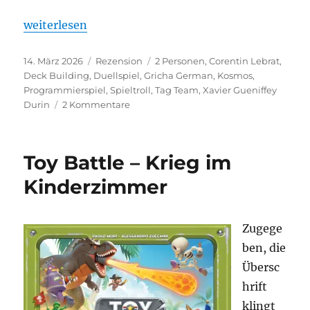
„Tag Team – Mit Planung auf die Fresse“
weiterlesen
Veröffentlicht
Kategorien
Schlagwörter
14. März 2026
Rezension
2 Personen
,
Corentin Lebrat
,
am
Deck Building
,
Duellspiel
,
Gricha German
,
Kosmos
,
Programmierspiel
,
Spieltroll
,
Tag Team
,
Xavier Gueniffey
zu
Durin
2 Kommentare
Tag
Team
–
Toy Battle – Krieg im
Mit
Planung
Kinderzimmer
auf
die
Fresse
Zugege
ben, die
Übersc
hrift
klingt