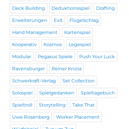
Deck Building
Deduktionsspiel
Drafting
Erweiterungen
Exit
Flügelschlag
Hand Management
Kartenspiel
Kooperativ
Kosmos
Legespiel
Modular
Pegasus Spiele
Push Your Luck
Ravensburger
Reiner Knizia
Schwerkraft-Verlag
Set Collection
Solospiel
Spielgedanken
Spieltagebuch
Spieltroll
Storytelling
Take That
Uwe Rosenberg
Worker Placement