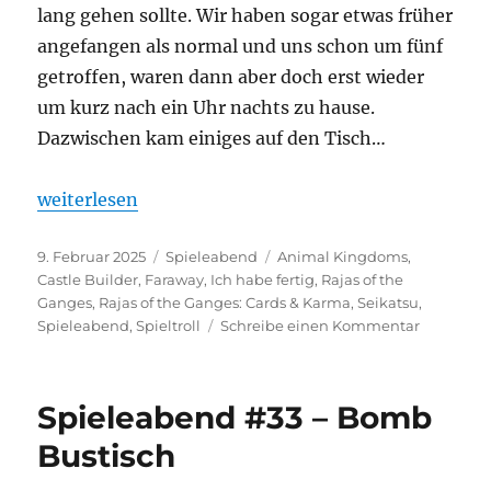
lang gehen sollte. Wir haben sogar etwas früher
angefangen als normal und uns schon um fünf
getroffen, waren dann aber doch erst wieder
um kurz nach ein Uhr nachts zu hause.
Dazwischen kam einiges auf den Tisch…
„Spieleabend #34 – Schnell erklärt“
weiterlesen
Veröffentlicht
Kategorien
Schlagwörter
9. Februar 2025
Spieleabend
Animal Kingdoms
,
am
Castle Builder
,
Faraway
,
Ich habe fertig
,
Rajas of the
Ganges
,
Rajas of the Ganges: Cards & Karma
,
Seikatsu
,
zu
Spieleabend
,
Spieltroll
Schreibe einen Kommentar
Spieleab
#34
–
Spieleabend #33 – Bomb
Schnell
erklärt
Bustisch