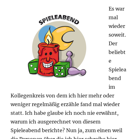
Es war
mal
wieder
soweit.
Der
beliebt
e
Spielea
bend
im
Kollegenkreis von dem ich hier mehr oder
weniger regelmäßig erzähle fand mal wieder
statt. Ich habe glaube ich noch nie erwähnt,
warum ich ausgerechnet von diesem
Spieleabend berichte? Nun ja, zum einen weil
die Personen über die ich hier schreibe hier