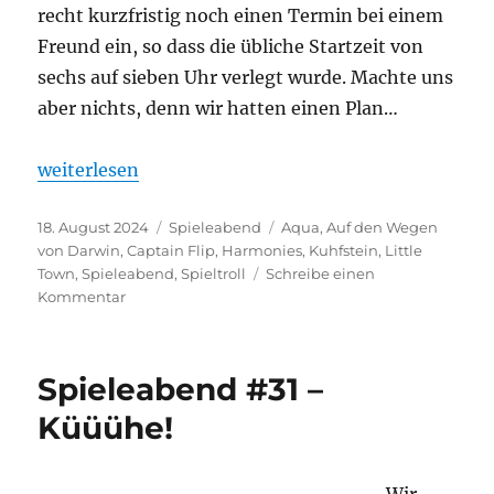
recht kurzfristig noch einen Termin bei einem
Freund ein, so dass die übliche Startzeit von
sechs auf sieben Uhr verlegt wurde. Machte uns
aber nichts, denn wir hatten einen Plan…
„Spielabend #32 – Legespiel Overkill“
weiterlesen
Veröffentlicht
Kategorien
Schlagwörter
18. August 2024
Spieleabend
Aqua
,
Auf den Wegen
am
von Darwin
,
Captain Flip
,
Harmonies
,
Kuhfstein
,
Little
Town
,
Spieleabend
,
Spieltroll
Schreibe einen
zu
Kommentar
Spielabend
#32
–
Spieleabend #31 –
Legespiel
Overkill
Küüühe!
Wir