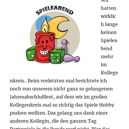
hatten
wirklic
h lange
keinen
Spielea
bend
mehr
im
Kollege
nkreis.. Beim vorletzten mal berichtete ich
noch von unserem nicht ganz so gelungenen
Jahresabschlußfest, auf dem wir im großen
Kollegenkreis mal so richtig das Spiele Hobby
pushen wollten. Das gelang uns dank einer
anderen Kollegin, die den ganzen Tag
Partyspiele in die Runde warf nicht. Wer das