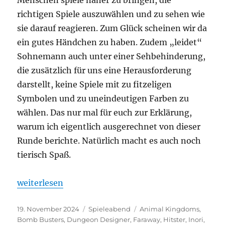
richtigen Spiele auszuwählen und zu sehen wie
sie darauf reagieren. Zum Glück scheinen wir da
ein gutes Händchen zu haben. Zudem „leidet“
Sohnemann auch unter einer Sehbehinderung,
die zusätzlich für uns eine Herausforderung
darstellt, keine Spiele mit zu fitzeligen
Symbolen und zu uneindeutigen Farben zu
wählen. Das nur mal für euch zur Erklärung,
warum ich eigentlich ausgerechnet von dieser
Runde berichte. Natürlich macht es auch noch
tierisch Spaß.
„Spieleabend #33 – Bomb Bustisch“
weiterlesen
Veröffentlicht
Kategorien
Schlagwörter
19. November 2024
Spieleabend
Animal Kingdoms
,
am
Bomb Busters
,
Dungeon Designer
,
Faraway
,
Hitster
,
Inori
,