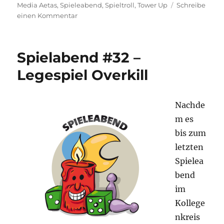
Media Aetas
,
Spieleabend
,
Spieltroll
,
Tower Up
Schreibe
zu
einen Kommentar
Spieleabend
#33
–
Spielabend #32 –
Bomb
Bustisch
Legespiel Overkill
Nachde
m es
bis zum
letzten
Spielea
bend
im
Kollege
nkreis