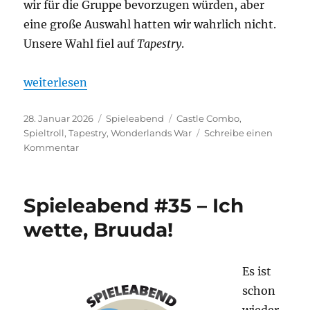
wir für die Gruppe bevorzugen würden, aber
eine große Auswahl hatten wir wahrlich nicht.
Unsere Wahl fiel auf
Tapestry
.
„Spieleabend #36 – Nur ein Spiel“
weiterlesen
Veröffentlicht
Kategorien
Schlagwörter
28. Januar 2026
Spieleabend
Castle Combo
,
am
Spieltroll
,
Tapestry
,
Wonderlands War
Schreibe einen
zu
Kommentar
Spieleabend
#36
–
Spieleabend #35 – Ich
Nur
ein
wette, Bruuda!
Spiel
Es ist
schon
wieder