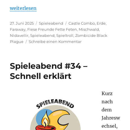
„Spieleabend #35 – Ich wette, Bruuda!“
weiterlesen
Veröffentlicht
Kategorien
Schlagwörter
27. Juni 2025
Spieleabend
Castle Combo
,
Erde
,
am
Faraway
,
Fiese Freunde Fette Feten
,
Mischwald
,
Nidavellir
,
Spieleabend
,
Spieltroll
,
Zombicide Black
zu
Plague
Schreibe einen Kommentar
Spieleabend
#35
–
Spieleabend #34 –
Ich
wette,
Schnell erklärt
Bruuda!
Kurz
nach
dem
Jahresw
echsel,