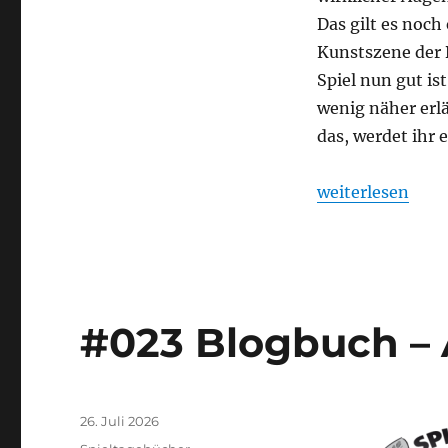
Das gilt es noch
Kunstszene der 
Spiel nun gut is
wenig näher erlä
das, werdet ihr 
„Bohemians – K
weiterlesen
#023 Blogbuch – 
Veröffentlicht
26. Juli 2026
am