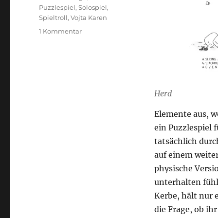
Puzzlespiel
,
Solospiel
,
Spieltroll
,
Vojta Karen
zu
1 Kommentar
Herd
–
Stapelschafe
Herd
Elemente aus, we
ein Puzzlespiel 
tatsächlich dur
auf einem weite
physische Versio
unterhalten füh
Kerbe, hält nur e
die Frage, ob ihr