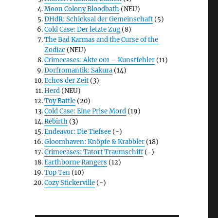
Moon Colony Bloodbath
(NEU)
DHdR: Schicksal der Gemeinschaft
(5)
Cold Case: Der letzte Zug
(8)
The Bad Karmas and the Curse of the
Zodiac
(NEU)
Crimecases: Akte 001 – Kunstfehler
(11)
Dorfromantik: Sakura
(14)
Echos der Zeit
(3)
Herd
(NEU)
Toy Battle
(20)
Cold Case: Eine Prise Mord
(19)
Rebirth
(3)
Endeavor: Die Tiefsee
(-)
Gloomhaven: Knöpfe & Krabbler
(18)
Crimecases: Tatort Traumschiff
(-)
Earthborne Rangers
(12)
Top Ten
(10)
Cozy Stickerville
(-)