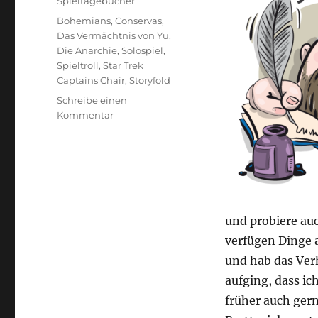
Kategorien
Spieltagebücher
Schlagwörter
Bohemians
,
Conservas
,
Das Vermächtnis von Yu
,
Die Anarchie
,
Solospiel
,
Spieltroll
,
Star Trek
Captains Chair
,
Storyfold
Schreibe einen
zu
Kommentar
#023
Blogbuch
–
Allein
und probiere au
verfügen Dinge a
und hab das Ver
aufging, dass ic
früher auch gern