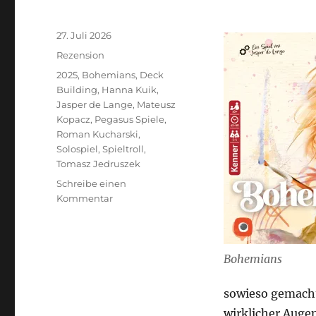
Veröffentlicht
27. Juli 2026
am
Kategorien
Rezension
Schlagwörter
2025
,
Bohemians
,
Deck
Building
,
Hanna Kuik
,
Jasper de Lange
,
Mateusz
Kopacz
,
Pegasus Spiele
,
Roman Kucharski
,
Solospiel
,
Spieltroll
,
Tomasz Jedruszek
Schreibe einen
zu
Kommentar
Bohemians
–
Kunst
oder
Bohemians
kann
das
sowieso gemacht 
weg?
wirklicher Augen