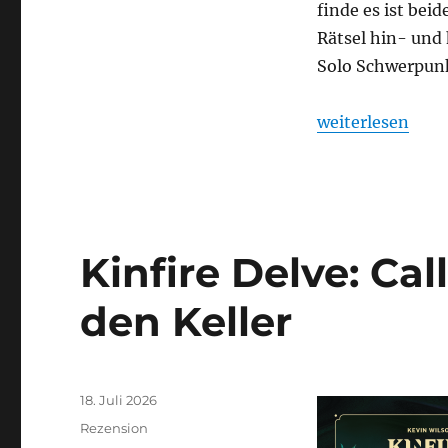
finde es ist bei
Rätsel hin- und 
Solo Schwerpun
„Herd – Stapels
weiterlesen
Kinfire Delve: Cal
den Keller
Veröffentlicht
18. Juli 2026
am
Kategorien
Rezension