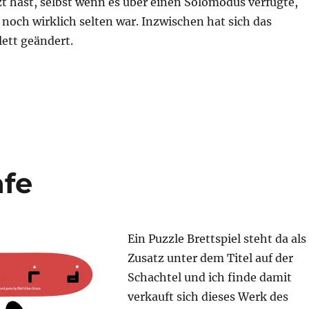
zt hast, selbst wenn es über einen Solomodus verfügte,
noch wirklich selten war. Inzwischen hat sich das
ett geändert.
– Allein“
afe
Ein Puzzle Brettspiel steht da als
Zusatz unter dem Titel auf der
Schachtel und ich finde damit
verkauft sich dieses Werk des