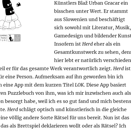
Künstlers Blaž Urban Gracar ein
bisschen unter Wert. Er stammt
aus Slowenien und beschäftigt
sich sowohl mit Literatur, Musik,
Gamedesign und bildender Kunst
Insofern ist
Herd
eher als ein
Gesamtkunstwerk zu sehen, den
hier lebt er natürlich verschiede
il er für das gesamte Werk verantwortlich zeigt.
Herd
ist
für eine Person. Aufmerksam auf ihn geworden bin ich
ch eine App mit dem kurzen Titel
LOK
. Diese App basiert
ren Puzzlebuch von ihm, was ich mir inzwischen auch als
n besorgt habe, weil ich es so gut fand und mich besten
lte.
Herd
schlägt optisch und künstlerisch in die gleiche
ine völlig andere Sorte Rätsel für uns bereit. Nun ist das
 das als Brettspiel deklarieren wollt oder als Rätsel? Ich