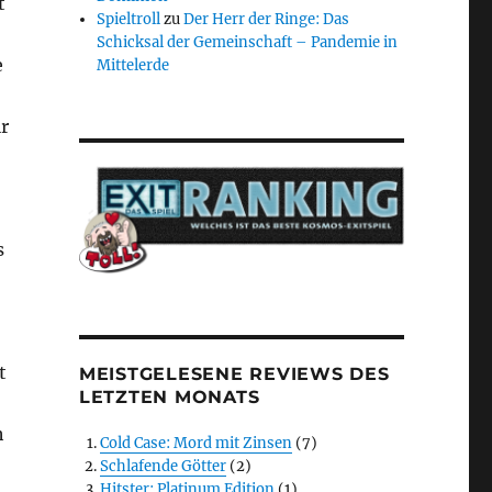
t
Spieltroll
zu
Der Herr der Ringe: Das
Schicksal der Gemeinschaft – Pandemie in
e
Mittelerde
r
s
t
MEISTGELESENE REVIEWS DES
LETZTEN MONATS
h
Cold Case: Mord mit Zinsen
(7)
Schlafende Götter
(2)
Hitster: Platinum Edition
(1)