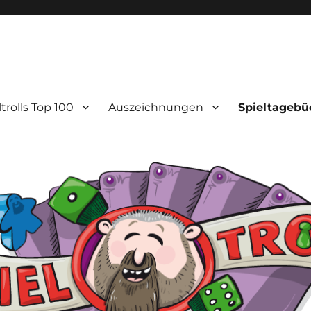
ltrolls Top 100
Auszeichnungen
Spieltagebü