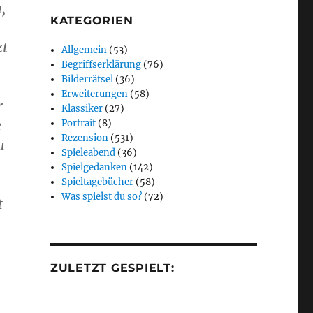
,
KATEGORIEN
zt
Allgemein
(53)
Begriffserklärung
(76)
Bilderrätsel
(36)
Erweiterungen
(58)
r
Klassiker
(27)
e
Portrait
(8)
Rezension
(531)
u
Spieleabend
(36)
Spielgedanken
(142)
Spieltagebücher
(58)
Was spielst du so?
(72)
t
ZULETZT GESPIELT:
n