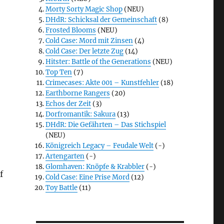
Morty Sorty Magic Shop
(NEU)
DHdR: Schicksal der Gemeinschaft
(8)
Frosted Blooms
(NEU)
Cold Case: Mord mit Zinsen
(4)
Cold Case: Der letzte Zug
(14)
Hitster: Battle of the Generations
(NEU)
Top Ten
(7)
Crimecases: Akte 001 – Kunstfehler
(18)
Earthborne Rangers
(20)
Echos der Zeit
(3)
Dorfromantik: Sakura
(13)
DHdR: Die Gefährten – Das Stichspiel
(NEU)
Königreich Legacy – Feudale Welt
(-)
Artengarten
(-)
Glomhaven: Knöpfe & Krabbler
(-)
f
Cold Case: Eine Prise Mord
(12)
Toy Battle
(11)