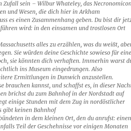
n Zufall sein – Wilbur Whateley, das Necronomicon
en und Wesen, die dich hier in Arkham
ss es einen Zusammenhang geben. Du bist dir jet
 führen wird: in den einsamen und trostlosen Ort
Massachusetts alles zu erzählen, was du weißt, abe
egen. Sie würden deine Geschichte sowieso für ein
och, sie könnten dich verhaften. Immerhin warst d
rechtlich ins Museum eingedrungen. Also
weitere Ermittlungen in Dunwich anzustellen.
e brauchen kannst, und schaffst es, in dieser Nach
n brichst du zum Bahnhof in der Nordstadt auf
iegt einige Stunden mit dem Zug in nordöstlicher
s gibt keinen Bahnhof
ündeten in dem kleinen Ort, den du anrufst: eine
falls Teil der Geschehnisse vor einigen Monaten