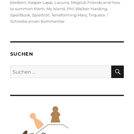
bleiben!
,
Kasper Lapp
,
Lacuna
,
Magical Friends and how
to summon them
,
My Island
,
Phil Walker-Harding
,
SpellBook
,
Spieltroll
,
Terraforming Mars
,
Triqueta
zu
Schreibe einen Kommentar
Was
spielst
du
so?
–
SUCHEN
Oktober
2023
SU
Suchen
nach: