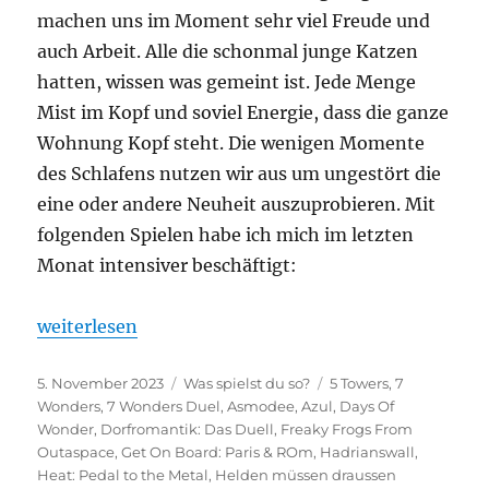
machen uns im Moment sehr viel Freude und
auch Arbeit. Alle die schonmal junge Katzen
hatten, wissen was gemeint ist. Jede Menge
Mist im Kopf und soviel Energie, dass die ganze
Wohnung Kopf steht. Die wenigen Momente
des Schlafens nutzen wir aus um ungestört die
eine oder andere Neuheit auszuprobieren. Mit
folgenden Spielen habe ich mich im letzten
Monat intensiver beschäftigt:
„Was spielst du so? – Oktober 2023“
weiterlesen
Veröffentlicht
Kategorien
Schlagwörter
5. November 2023
Was spielst du so?
5 Towers
,
7
am
Wonders
,
7 Wonders Duel
,
Asmodee
,
Azul
,
Days Of
Wonder
,
Dorfromantik: Das Duell
,
Freaky Frogs From
Outaspace
,
Get On Board: Paris & ROm
,
Hadrianswall
,
Heat: Pedal to the Metal
,
Helden müssen draussen