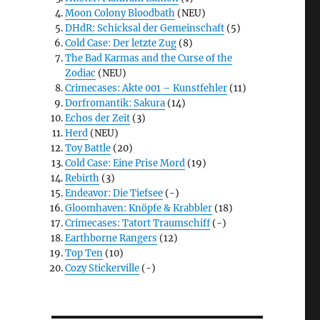
Moon Colony Bloodbath
(NEU)
DHdR: Schicksal der Gemeinschaft
(5)
Cold Case: Der letzte Zug
(8)
The Bad Karmas and the Curse of the
Zodiac
(NEU)
Crimecases: Akte 001 – Kunstfehler
(11)
Dorfromantik: Sakura
(14)
Echos der Zeit
(3)
Herd
(NEU)
Toy Battle
(20)
Cold Case: Eine Prise Mord
(19)
Rebirth
(3)
Endeavor: Die Tiefsee
(-)
Gloomhaven: Knöpfe & Krabbler
(18)
Crimecases: Tatort Traumschiff
(-)
Earthborne Rangers
(12)
Top Ten
(10)
Cozy Stickerville
(-)