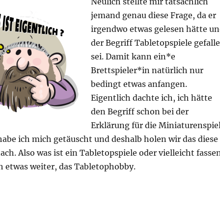
Neulich stellte mir tatsächlich
jemand genau diese Frage, da er
irgendwo etwas gelesen hätte u
der Begriff Tabletopspiele gefall
sei. Damit kann ein*e
Brettspieler*in natürlich nur
bedingt etwas anfangen.
Eigentlich dachte ich, ich hätte
den Begriff schon bei der
Erklärung für die Miniaturenspie
 habe ich mich getäuscht und deshalb holen wir das diese
ch. Also was ist ein Tabletopspiele oder vielleicht fasse
h etwas weiter, das Tabletophobby.
entlich? – Tabletopspiel“