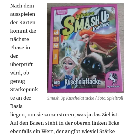
Nach dem
ausspielen
der Karten
kommt die
nächste
Phase in
der
überprüft
wird, ob
genug
Stärkepunk
te an der
Smash Up Kuschelattacke / Foto: Spieltroll
Basis
liegen, um sie zu zerstören, was ja das Ziel ist.
Auf den Basen steht in der oberen linken Ecke
ebenfalls ein Wert, der angibt wieviel Stärke