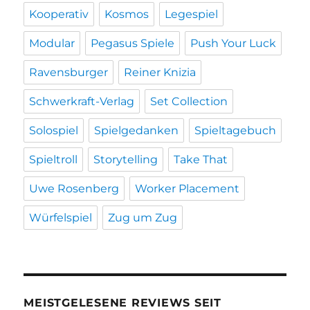
Kooperativ
Kosmos
Legespiel
Modular
Pegasus Spiele
Push Your Luck
Ravensburger
Reiner Knizia
Schwerkraft-Verlag
Set Collection
Solospiel
Spielgedanken
Spieltagebuch
Spieltroll
Storytelling
Take That
Uwe Rosenberg
Worker Placement
Würfelspiel
Zug um Zug
MEISTGELESENE REVIEWS SEIT