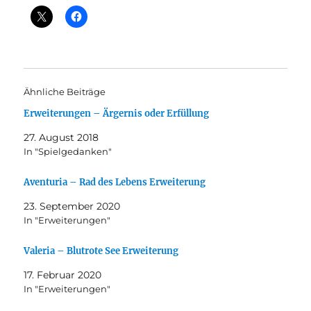
Ähnliche Beiträge
Erweiterungen – Ärgernis oder Erfüllung
27. August 2018
In "Spielgedanken"
Aventuria – Rad des Lebens Erweiterung
23. September 2020
In "Erweiterungen"
Valeria – Blutrote See Erweiterung
17. Februar 2020
In "Erweiterungen"