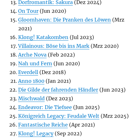
Dorfromantik: Sakura
(Dez 2024)
On Tour
(Jun 2020)
Gloomhaven: Die Pranken des Löwen
(Mrz
2021)
Klong! Katakomben
(Jul 2023)
Villainous: Böse bis ins Mark
(Mrz 2020)
Arche Nova
(Feb 2022)
Nah und Fern
(Jun 2020)
Everdell
(Dez 2018)
Anno 1800
(Jan 2021)
Die Gilde der fahrenden Händler
(Jun 2023)
Mischwald
(Dez 2023)
Endeavor: Die Tiefsee
(Jun 2025)
Königreich Legacy: Feudale Welt
(Mrz 2025)
Fantastische Reiche
(Apr 2021)
Klong! Legacy
(Sep 2022)