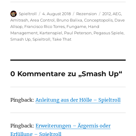
Autor
Veröffentlicht
Kategorien
Schlagwörter
Spieltroll
4. August 2018
Rezension
2012
,
AEG
,
am
Amitrash
,
Area Control
,
Bruno Balixa
,
Conceptopolis
,
Dave
Allsop
,
Francisco Rico Torres
,
Fungame
,
Hand
Management
,
Kartenspiel
,
Paul Peterson
,
Pegasus Spiele
,
Smash Up
,
Spieltroll
,
Take That
0 Kommentare zu „Smash Up“
Pingback:
Anleitung aus der Hölle – Spieltroll
Pingback:
Erweiterungen – Ärgernis oder
Erfüllung – Spieltroll