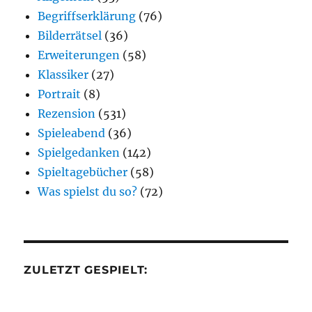
Begriffserklärung
(76)
Bilderrätsel
(36)
Erweiterungen
(58)
Klassiker
(27)
Portrait
(8)
Rezension
(531)
Spieleabend
(36)
Spielgedanken
(142)
Spieltagebücher
(58)
Was spielst du so?
(72)
ZULETZT GESPIELT: