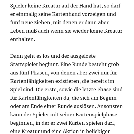
Spieler keine Kreatur auf der Hand hat, so darf
er einmalig seine Kartenhand vorzeigen und
fünf neue ziehen, mit denen er dann aber
Leben muß auch wenn sie wieder keine Kreatur
enthalten.
Dann geht es los und der ausgeloste
Startspieler beginnt. Eine Runde besteht grob
aus fünf Phasen, von denen aber zwei nur für
Kartenfähigkeiten existieren, die bereits im
Spiel sind. Die erste, sowie die letzte Phase sind
für Kartenfähigkeiten da, die sich am Beginn
oder am Ende einer Runde auslösen. Ansonsten
kann der Spieler mit seiner Kartenspielphase
beginnen, in der er zwei Karten spielen darf,
eine Kreatur und eine Aktion in beliebiger