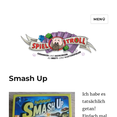
MENÜ
Spieltroll
Smash Up
Ich habe es
tatsächlich
getan!
Einfach mal