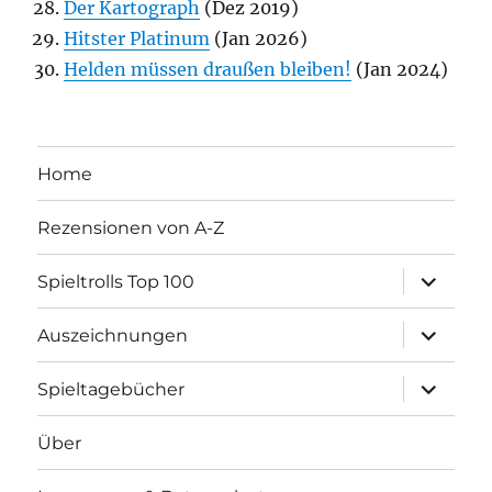
Der Kartograph
(Dez 2019)
Hitster Platinum
(Jan 2026)
Helden müssen draußen bleiben!
(Jan 2024)
Home
Rezensionen von A-Z
Unterme
Spieltrolls Top 100
öffnen
Unterme
Auszeichnungen
öffnen
Unterme
Spieltagebücher
öffnen
Über