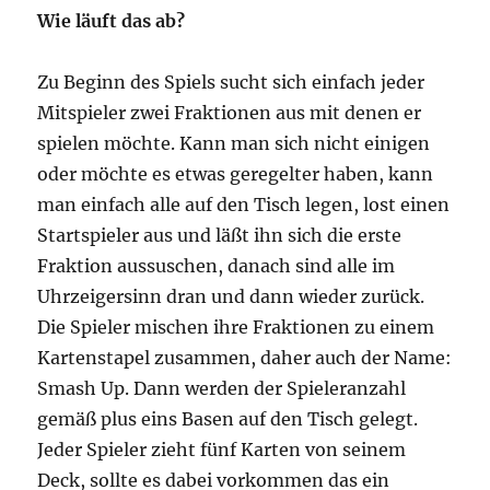
Wie läuft das ab?
Zu Beginn des Spiels sucht sich einfach jeder
Mitspieler zwei Fraktionen aus mit denen er
spielen möchte. Kann man sich nicht einigen
oder möchte es etwas geregelter haben, kann
man einfach alle auf den Tisch legen, lost einen
Startspieler aus und läßt ihn sich die erste
Fraktion aussuschen, danach sind alle im
Uhrzeigersinn dran und dann wieder zurück.
Die Spieler mischen ihre Fraktionen zu einem
Kartenstapel zusammen, daher auch der Name:
Smash Up. Dann werden der Spieleranzahl
gemäß plus eins Basen auf den Tisch gelegt.
Jeder Spieler zieht fünf Karten von seinem
Deck, sollte es dabei vorkommen das ein