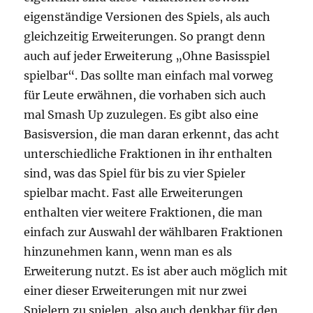
eigenständige Versionen des Spiels, als auch
gleichzeitig Erweiterungen. So prangt denn
auch auf jeder Erweiterung „Ohne Basisspiel
spielbar“. Das sollte man einfach mal vorweg
für Leute erwähnen, die vorhaben sich auch
mal Smash Up zuzulegen. Es gibt also eine
Basisversion, die man daran erkennt, das acht
unterschiedliche Fraktionen in ihr enthalten
sind, was das Spiel für bis zu vier Spieler
spielbar macht. Fast alle Erweiterungen
enthalten vier weitere Fraktionen, die man
einfach zur Auswahl der wählbaren Fraktionen
hinzunehmen kann, wenn man es als
Erweiterung nutzt. Es ist aber auch möglich mit
einer dieser Erweiterungen mit nur zwei
Spielern zu spielen, also auch denkbar für den