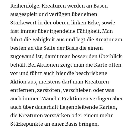
Reihenfolge. Kreaturen werden an Basen
ausgespielt und verfügen über einen
Stärkewert in der oberen linken Ecke, sowie
fast immer über irgendeine Fähigkeit. Man
führt die Fähigkeit aus und legt die Kreatur am
besten an die Seite der Basis die einem
zugewand ist, damit man besser den Überblick
behält. Bei Aktionen zeigt man die Karte offen
vor und führt auch hier die beschriebene
Aktion aus, meistens darf man Kreaturen
entfernen, zerstören, verschieben oder was
auch immer. Manche Fraktionen verfügen aber
auch über dauerhaft liegenbleibende Karten,
die Kreaturen verstärken oder einem mehr
Stärkepunkte an einer Basis bringen.