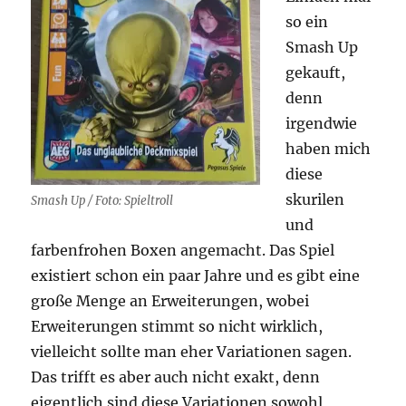
so ein
Smash Up
gekauft,
denn
irgendwie
haben mich
diese
skurilen
Smash Up / Foto: Spieltroll
und
farbenfrohen Boxen angemacht. Das Spiel
existiert schon ein paar Jahre und es gibt eine
große Menge an Erweiterungen, wobei
Erweiterungen stimmt so nicht wirklich,
vielleicht sollte man eher Variationen sagen.
Das trifft es aber auch nicht exakt, denn
eigentlich sind diese Variationen sowohl