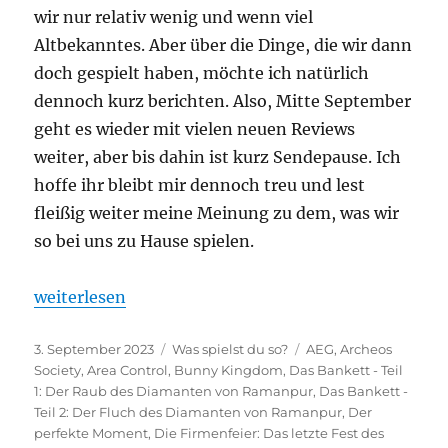
wir nur relativ wenig und wenn viel
Altbekanntes. Aber über die Dinge, die wir dann
doch gespielt haben, möchte ich natürlich
dennoch kurz berichten. Also, Mitte September
geht es wieder mit vielen neuen Reviews
weiter, aber bis dahin ist kurz Sendepause. Ich
hoffe ihr bleibt mir dennoch treu und lest
fleißig weiter meine Meinung zu dem, was wir
so bei uns zu Hause spielen.
„Was spielst du so? – August 2023“
weiterlesen
Veröffentlicht
Kategorien
Schlagwörter
3. September 2023
Was spielst du so?
AEG
,
Archeos
am
Society
,
Area Control
,
Bunny Kingdom
,
Das Bankett - Teil
1: Der Raub des Diamanten von Ramanpur
,
Das Bankett -
Teil 2: Der Fluch des Diamanten von Ramanpur
,
Der
perfekte Moment
,
Die Firmenfeier: Das letzte Fest des