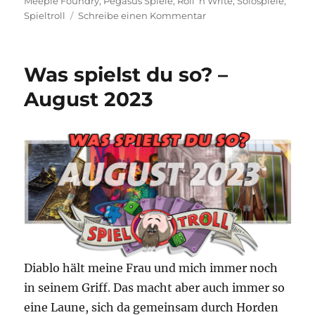
Meeple Foundry
,
Pegasus Spiele
,
Roll 'n Write
,
Solospiele
,
zu
Spieltroll
Schreibe einen Kommentar
Ausverkauft
–
Kein
Was spielst du so? –
Platz
mehr
August 2023
frei
Diablo hält meine Frau und mich immer noch
in seinem Griff. Das macht aber auch immer so
eine Laune, sich da gemeinsam durch Horden