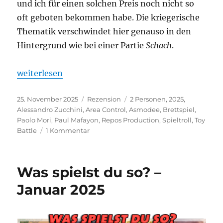
und ich für einen solchen Preis noch nicht so
oft geboten bekommen habe. Die kriegerische
Thematik verschwindet hier genauso in den
Hintergrund wie bei einer Partie
Schach
.
„Toy Battle – Krieg im Kinderzimmer“
weiterlesen
Veröffentlicht
Kategorien
Schlagwörter
25. November 2025
Rezension
2 Personen
,
2025
,
am
Alessandro Zucchini
,
Area Control
,
Asmodee
,
Brettspiel
,
Paolo Mori
,
Paul Mafayon
,
Repos Production
,
Spieltroll
,
Toy
zu
Battle
1 Kommentar
Toy
Battle
–
Was spielst du so? –
Krieg
im
Januar 2025
Kinderzimmer