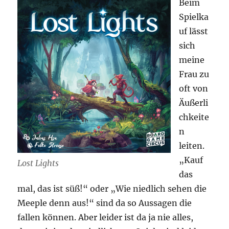
Beim
Spielka
uf lässt
sich
meine
Frau zu
oft von
Äußerli
chkeite
n
leiten.
„Kauf
Lost Lights
das
mal, das ist süß!“ oder „Wie niedlich sehen die
Meeple denn aus!“ sind da so Aussagen die
fallen können. Aber leider ist da ja nie alles,