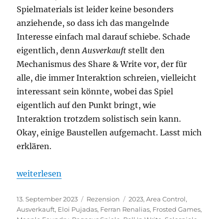
Spielmaterials ist leider keine besonders
anziehende, so dass ich das mangelnde
Interesse einfach mal darauf schiebe. Schade
eigentlich, denn
Ausverkauft
stellt den
Mechanismus des Share & Write vor, der für
alle, die immer Interaktion schreien, vielleicht
interessant sein könnte, wobei das Spiel
eigentlich auf den Punkt bringt, wie
Interaktion trotzdem solistisch sein kann.
Okay, einige Baustellen aufgemacht. Lasst mich
erklären.
„Ausverkauft – Kein Platz mehr frei“
weiterlesen
Veröffentlicht
Kategorien
Schlagwörter
13. September 2023
Rezension
2023
,
Area Control
,
am
Ausverkauft
,
Eloi Pujadas
,
Ferran Renalias
,
Frosted Games
,