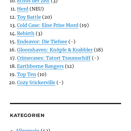
Echos der Zeit
(3)
Herd
(NEU)
Toy Battle
(20)
Cold Case: Eine Prise Mord
(19)
Rebirth
(3)
Endeavor: Die Tiefsee
(-)
Gloomhaven: Knöpfe & Krabbler
(18)
Crimecases: Tatort Traumschiff
(-)
Earthborne Rangers
(12)
Top Ten
(10)
Cozy Stickerville
(-)
KATEGORIEN
Allgemein
(53)