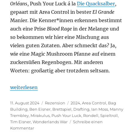
Orléans
, Push Your Luck á la
Die Quacksalber
,
gepaart mit Area Control in bester
El Grande
Manier. Die Kenner*innen erkennen bestimmt
auch eine Prise
Blood Rage
in der Melange und
so bekommen wir hier eine Mischung aus
vielen guten Zutaten. Aber schmeckt das? Ja,
wie eine Magic Mushroom Pfanne auf einem
zuckersüßen Regenbogen. Mit anderen
Worten: großartig aber trotzdem seltsam.
„Wonderlands War Deluxe – Krieg im Kaninchenba
weiterlesen
Veröffentlicht
Kategorien
Schlagwörter
11. August 2024
Rezension
2024
,
Area Control
,
Bag
am
Building
,
Ben Eisner
,
Brettspiel
,
Drafting
,
Ian Moss
,
Manny
Trembley
,
Mirakulus
,
Push Your Luck
,
Rondell
,
Spieltroll
,
Tim Eisner
,
Wonderlands War
Schreibe einen
zu
Kommentar
Wonderlands