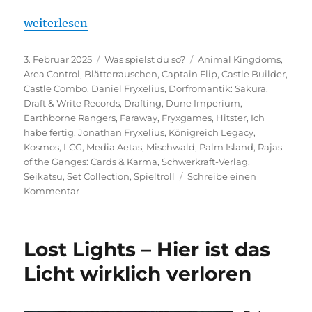
„Was spielst du so? – Januar 2025“
weiterlesen
Veröffentlicht
Kategorien
Schlagwörter
3. Februar 2025
Was spielst du so?
Animal Kingdoms
,
am
Area Control
,
Blätterrauschen
,
Captain Flip
,
Castle Builder
,
Castle Combo
,
Daniel Fryxelius
,
Dorfromantik: Sakura
,
Draft & Write Records
,
Drafting
,
Dune Imperium
,
Earthborne Rangers
,
Faraway
,
Fryxgames
,
Hitster
,
Ich
habe fertig
,
Jonathan Fryxelius
,
Königreich Legacy
,
Kosmos
,
LCG
,
Media Aetas
,
Mischwald
,
Palm Island
,
Rajas
of the Ganges: Cards & Karma
,
Schwerkraft-Verlag
,
Seikatsu
,
Set Collection
,
Spieltroll
Schreibe einen
zu
Kommentar
Was
spielst
du
Lost Lights – Hier ist das
so?
–
Licht wirklich verloren
Januar
2025