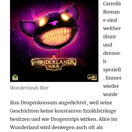
Carrolls
Roman
e sind
weltber
ühmt
und
dennoc
h
speziell
. Immer
wieder
Wonderlands War
wurde
ihm Drogenkonsum angedichtet, weil seine
Geschichten keine konstanten Erzählstränge
besitzen und wie Drogentrips wirken. Alice im
Wunderland wird deswegen auch oft als