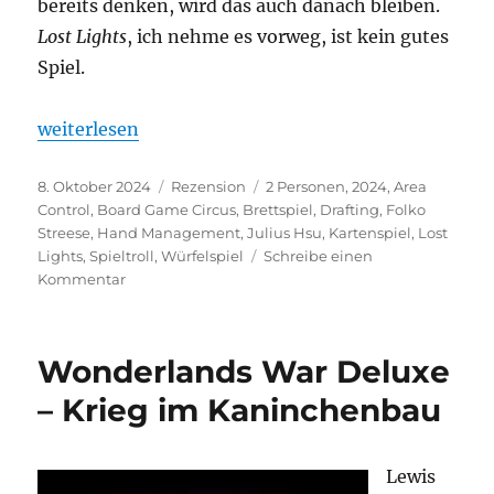
bereits denken, wird das auch danach bleiben.
Lost Lights
, ich nehme es vorweg, ist kein gutes
Spiel.
„Lost Lights – Hier ist das Licht wirklich verloren“
weiterlesen
Veröffentlicht
Kategorien
Schlagwörter
8. Oktober 2024
Rezension
2 Personen
,
2024
,
Area
am
Control
,
Board Game Circus
,
Brettspiel
,
Drafting
,
Folko
Streese
,
Hand Management
,
Julius Hsu
,
Kartenspiel
,
Lost
Lights
,
Spieltroll
,
Würfelspiel
Schreibe einen
zu
Kommentar
Lost
Lights
–
Wonderlands War Deluxe
Hier
ist
– Krieg im Kaninchenbau
das
Licht
wirklich
Lewis
verloren