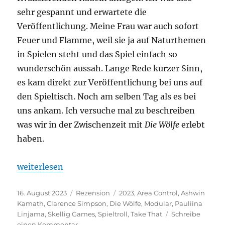
sehr gespannt und erwartete die
Veröffentlichung. Meine Frau war auch sofort
Feuer und Flamme, weil sie ja auf Naturthemen
in Spielen steht und das Spiel einfach so
wunderschön aussah. Lange Rede kurzer Sinn,
es kam direkt zur Veröffentlichung bei uns auf
den Spieltisch. Noch am selben Tag als es bei
uns ankam. Ich versuche mal zu beschreiben
was wir in der Zwischenzeit mit
Die Wölfe
erlebt
haben.
„Die Wölfe – Das Heulen des Rudels“
weiterlesen
Veröffentlicht
Kategorien
Schlagwörter
16. August 2023
Rezension
2023
,
Area Control
,
Ashwin
am
Kamath
,
Clarence Simpson
,
Die Wölfe
,
Modular
,
Pauliina
Linjama
,
Skellig Games
,
Spieltroll
,
Take That
Schreibe
zu
einen Kommentar