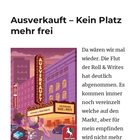
War
Deluxe
Ausverkauft – Kein Platz
–
Krieg
mehr frei
im
Kaninchenbau
Da wären wir mal
wieder. Die Flut
der Roll & Writes
hat deutlich
abgenommen. Es
kommen immer
noch vereinzelt
welche auf den
Markt, aber für
mein empfinden
wird nicht mehr