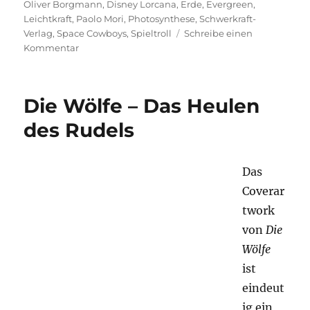
Oliver Borgmann
,
Disney Lorcana
,
Erde
,
Evergreen
,
Leichtkraft
,
Paolo Mori
,
Photosynthese
,
Schwerkraft-
Verlag
,
Space Cowboys
,
Spieltroll
Schreibe einen
zu
Kommentar
Was
spielst
du
Die Wölfe – Das Heulen
so?
–
des Rudels
August
2023
Das
Coverar
twork
von
Die
Wölfe
ist
eindeut
ig ein