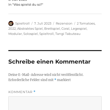
In "Was spielst du so?"
Autor
Veröffentlicht
Kategorien
Schlagwörter
Spieltroll
7. Juli 2023
Rezension
2 Tomatoes
,
am
2022
,
Abstraktes Spiel
,
Brettspiel
,
Coral
,
Legespiel
,
Modular
,
Solospiel
,
Spieltroll
,
Tangi Tabuteau
Schreibe einen Kommentar
Deine E-Mail-Adresse wird nicht veröffentlicht.
Erforderliche Felder sind mit
*
markiert
KOMMENTAR
*