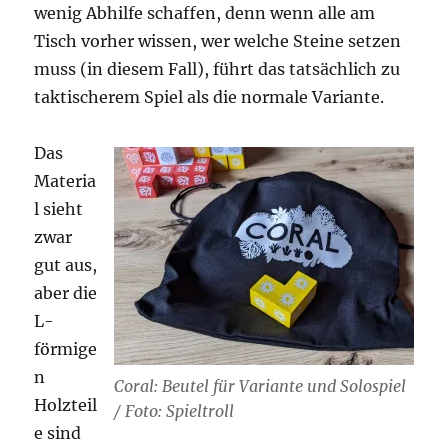
wenig Abhilfe schaffen, denn wenn alle am
Tisch vorher wissen, wer welche Steine setzen
muss (in diesem Fall), führt das tatsächlich zu
taktischerem Spiel als die normale Variante.
Das
Materia
l sieht
zwar
gut aus,
aber die
L-
förmige
n
Coral: Beutel für Variante und Solospiel
Holzteil
/ Foto: Spieltroll
e sind