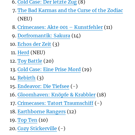
Cold Case: Der letzte Zug
(8)
The Bad Karmas and the Curse of the Zodiac
(NEU)
Crimecases: Akte 001 – Kunstfehler
(11)
Dorfromantik: Sakura
(14)
Echos der Zeit
(3)
Herd
(NEU)
Toy Battle
(20)
Cold Case: Eine Prise Mord
(19)
Rebirth
(3)
Endeavor: Die Tiefsee
(-)
Gloomhaven: Knöpfe & Krabbler
(18)
Crimecases: Tatort Traumschiff
(-)
Earthborne Rangers
(12)
Top Ten
(10)
Cozy Stickerville
(-)