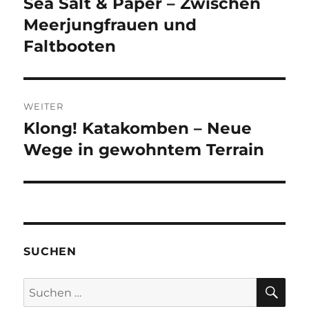
Sea Salt & Paper – Zwischen
Vorheriger
Beitrag:
Meerjungfrauen und
Faltbooten
WEITER
Klong! Katakomben – Neue
Nächster
Beitrag:
Wege in gewohntem Terrain
SUCHEN
SU
Suchen
nach: