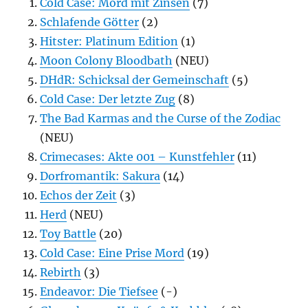
Cold Case: Mord mit Zinsen
(7)
Schlafende Götter
(2)
Hitster: Platinum Edition
(1)
Moon Colony Bloodbath
(NEU)
DHdR: Schicksal der Gemeinschaft
(5)
Cold Case: Der letzte Zug
(8)
The Bad Karmas and the Curse of the Zodiac
(NEU)
Crimecases: Akte 001 – Kunstfehler
(11)
Dorfromantik: Sakura
(14)
Echos der Zeit
(3)
Herd
(NEU)
Toy Battle
(20)
Cold Case: Eine Prise Mord
(19)
Rebirth
(3)
Endeavor: Die Tiefsee
(-)