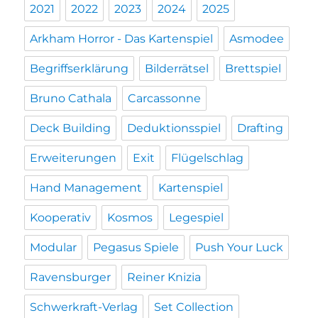
2021
2022
2023
2024
2025
Arkham Horror - Das Kartenspiel
Asmodee
Begriffserklärung
Bilderrätsel
Brettspiel
Bruno Cathala
Carcassonne
Deck Building
Deduktionsspiel
Drafting
Erweiterungen
Exit
Flügelschlag
Hand Management
Kartenspiel
Kooperativ
Kosmos
Legespiel
Modular
Pegasus Spiele
Push Your Luck
Ravensburger
Reiner Knizia
Schwerkraft-Verlag
Set Collection