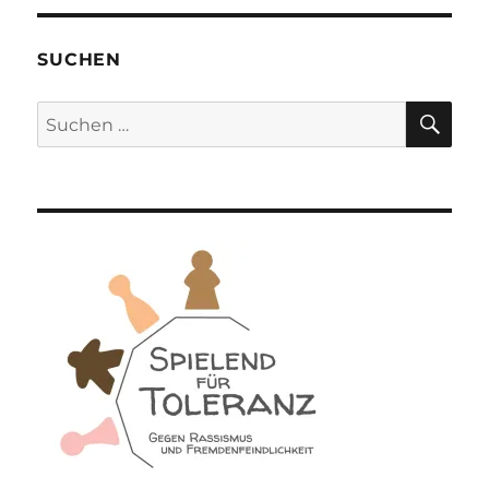
SUCHEN
SU
Suchen
nach: