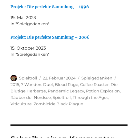
Projekt: Die perfekte Sammlung – 1996
19. Mai 2023
In "Spielgedanken"
Projekt: Die perfekte Sammlung – 2006
15. Oktober 2023
In "Spielgedanken"
Autor
Veröffentlicht
Kategorien
Schlagwör
Spieltroll
22. Februar 2024
Spielgedanken
am
2015
,
7 Wonders Duel
,
Blood Rage
,
Coffee Roaster
,
Die
Blutige Herberge
,
Pandemic Legacy
,
Potion Explosion
,
Räuber der Nordsee
,
Spieltroll
,
Through the Ages
,
Viticulture
,
Zombicide Black Plague