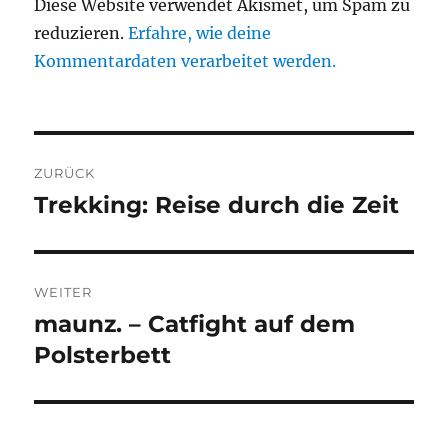
Diese Website verwendet Akismet, um Spam zu
reduzieren.
Erfahre, wie deine
Kommentardaten verarbeitet werden.
Beitragsnavigation
ZURÜCK
Trekking: Reise durch die Zeit
Vorheriger
Beitrag:
WEITER
maunz. – Catfight auf dem
Nächster
Beitrag:
Polsterbett