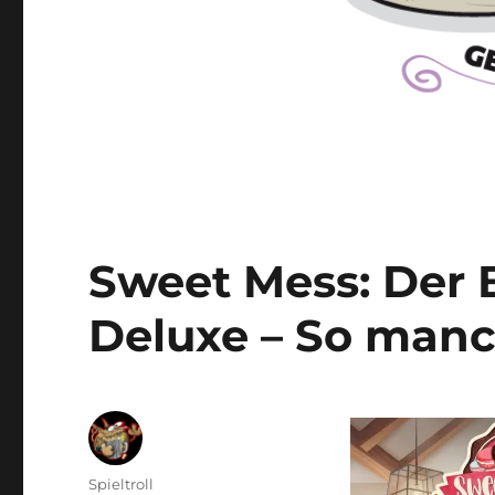
Sweet Mess: Der
Deluxe – So manc
Autor
Spieltroll