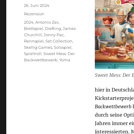
Veröffentlicht
26. Juni 2024
am
Kategorien
Rezension
Schlagwörter
2024
,
Antonio Zax
,
Brettspiel
,
Drafting
,
James
Churchill
,
Jonny Pac
,
Rennspiel
,
Set Collection
,
Skellig Games
,
Solospiel
,
Spieltroll
,
Sweet Mess: Der
Backwettbewerb
,
Yoma
Sweet Mess: Der 
hier in Deutschl
Kickstarterproje
Backwettbewerb
l
durch seine Opt
Jahren immer ei
interessierten. 