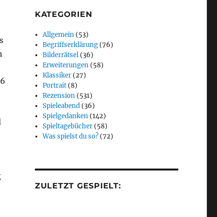
KATEGORIEN
Allgemein
(53)
s
Begriffserklärung
(76)
n
Bilderrätsel
(36)
Erweiterungen
(58)
Klassiker
(27)
16
Portrait
(8)
Rezension
(531)
Spieleabend
(36)
Spielgedanken
(142)
l
Spieltagebücher
(58)
Was spielst du so?
(72)
g
ZULETZT GESPIELT: