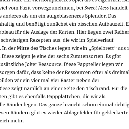
viel vom Fazit vorwegzunehmen, bei
Sweet Mess
handelt
s anderes als um ein aufgeblaseneres Splendor. Das
chhaltig und benötigt zunächst ein bisschen Aufbauzeit. E
ableau für die Auslage der Karten. Hier liegen zwei Reihe
schwierigen Rezepten aus, die wir im Spielverlauf
 In der Mitte des Tisches legen wir ein „Spielbrett“ aus 
 Diese zeigen je eine der sechs Zutatensorten. Es gibt
usätzliche Joker Ressource. Diese Pappteller legen wir
 sorgen dafür, dass keine der Ressourcen öfter als dreima
bilden wir ein vier mal vier Raster neben der
iese zeigt nämlich an einer Seite den Tischrand. Für die
ten gibt es ebenfalls Pappplättchen, die wir als
ie Ränder legen. Das ganze braucht schon einmal richti
diesen Rändern gibt es wieder Ablagefelder für gekleckerte
leich mehr.