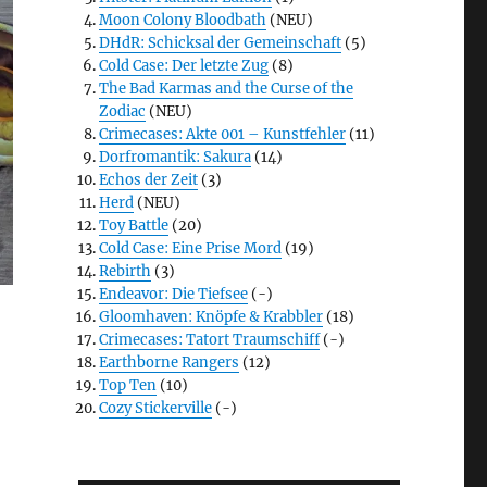
Moon Colony Bloodbath
(NEU)
DHdR: Schicksal der Gemeinschaft
(5)
Cold Case: Der letzte Zug
(8)
The Bad Karmas and the Curse of the
Zodiac
(NEU)
Crimecases: Akte 001 – Kunstfehler
(11)
Dorfromantik: Sakura
(14)
Echos der Zeit
(3)
Herd
(NEU)
Toy Battle
(20)
Cold Case: Eine Prise Mord
(19)
Rebirth
(3)
Endeavor: Die Tiefsee
(-)
Gloomhaven: Knöpfe & Krabbler
(18)
Crimecases: Tatort Traumschiff
(-)
Earthborne Rangers
(12)
Top Ten
(10)
Cozy Stickerville
(-)