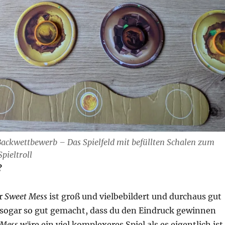
Backwettbewerb – Das Spielfeld mit befüllten Schalen zum
Spieltroll
?
ür
Sweet Mess
ist groß und vielbebildert und durchaus gut
t sogar so gut gemacht, dass du den Eindruck gewinnen
 Mess
wäre ein viel komplexeres Spiel als es eigentlich ist.