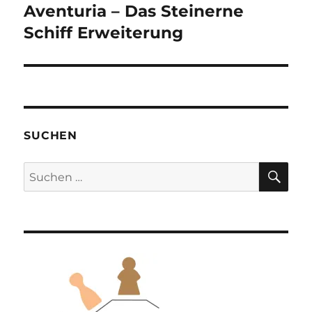
Aventuria – Das Steinerne
Nächster
Beitrag:
Schiff Erweiterung
SUCHEN
SU
Suchen
nach: