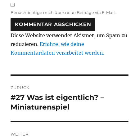
Benachrichtige mich über neue Beiträge via E-Mail.
Diese Website verwendet Akismet, um Spam zu
reduzieren.
Erfahre, wie deine
Kommentardaten verarbeitet werden.
Beitragsnavigation
ZURÜCK
#27 Was ist eigentlich? –
Vorheriger
Beitrag:
Miniaturenspiel
WEITER