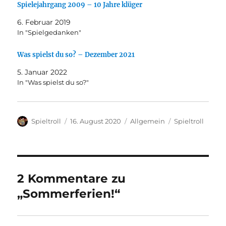
Spielejahrgang 2009 – 10 Jahre klüger
6. Februar 2019
In "Spielgedanken"
Was spielst du so? – Dezember 2021
5. Januar 2022
In "Was spielst du so?"
Autor
Veröffentlicht
Kategorien
Schlagwörter
Spieltroll
16. August 2020
Allgemein
Spieltroll
am
2 Kommentare zu
„Sommerferien!“