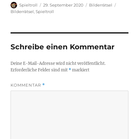
Autor
Veröffentlicht
Kategorien
Schlagwör
Spieltroll
29. September 2020
Bilderrätsel
am
Bilderrätsel
,
Spieltroll
Schreibe einen Kommentar
Deine E-Mail-Adresse wird nicht veröffentlicht.
Erforderliche Felder sind mit
*
markiert
KOMMENTAR
*