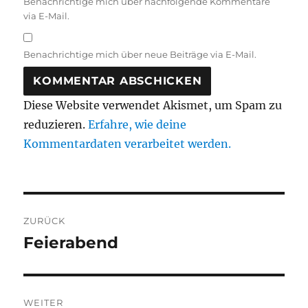
Benachrichtige mich über nachfolgende Kommentare
via E-Mail.
Benachrichtige mich über neue Beiträge via E-Mail.
Diese Website verwendet Akismet, um Spam zu
reduzieren.
Erfahre, wie deine
Kommentardaten verarbeitet werden.
Beitragsnavigation
ZURÜCK
Feierabend
Vorheriger
Beitrag:
WEITER