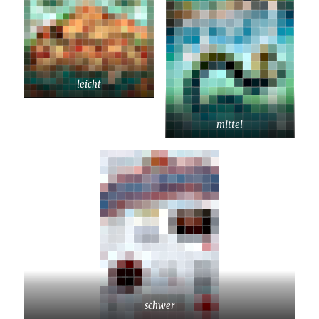
leicht
mittel
schwer