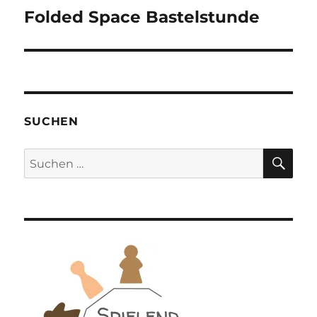
Folded Space Bastelstunde
Nächster
Beitrag:
SUCHEN
SU
Suchen
nach: