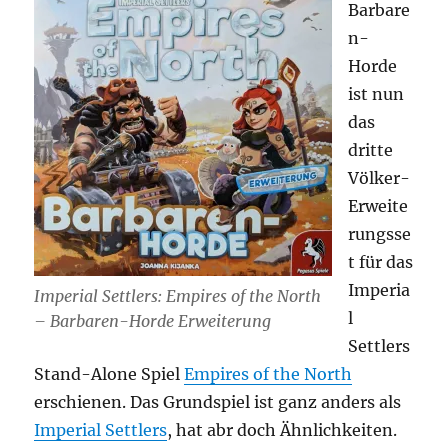
Barbare
n-
Horde
ist nun
das
dritte
Völker-
Erweite
rungsse
t für das
Imperia
Imperial Settlers: Empires of the North
l
– Barbaren-Horde Erweiterung
Settlers
Stand-Alone Spiel
Empires of the North
erschienen. Das Grundspiel ist ganz anders als
Imperial Settlers
, hat abr doch Ähnlichkeiten.