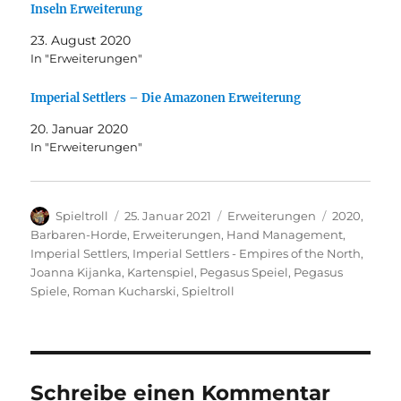
Inseln Erweiterung
23. August 2020
In "Erweiterungen"
Imperial Settlers – Die Amazonen Erweiterung
20. Januar 2020
In "Erweiterungen"
Autor
Veröffentlicht
Kategorien
Schlagwört
Spieltroll
25. Januar 2021
Erweiterungen
2020
,
am
Barbaren-Horde
,
Erweiterungen
,
Hand Management
,
Imperial Settlers
,
Imperial Settlers - Empires of the North
,
Joanna Kijanka
,
Kartenspiel
,
Pegasus Speiel
,
Pegasus
Spiele
,
Roman Kucharski
,
Spieltroll
Schreibe einen Kommentar