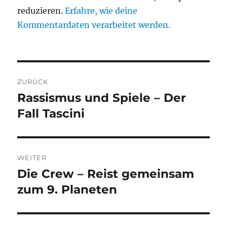
reduzieren.
Erfahre, wie deine
Kommentardaten verarbeitet werden.
Beitragsnavigation
ZURÜCK
Rassismus und Spiele – Der
Vorheriger
Beitrag:
Fall Tascini
WEITER
Die Crew – Reist gemeinsam
Nächster
Beitrag:
zum 9. Planeten