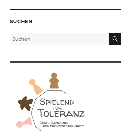
SUCHEN
SU
Suchen
nach: