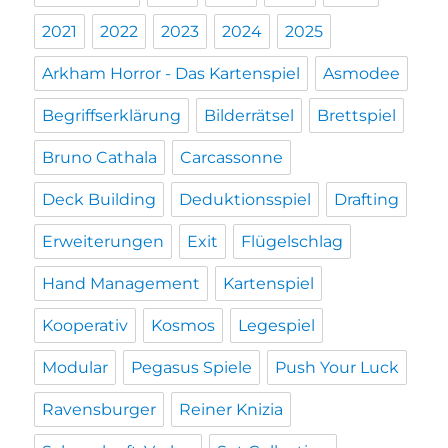
2021
2022
2023
2024
2025
Arkham Horror - Das Kartenspiel
Asmodee
Begriffserklärung
Bilderrätsel
Brettspiel
Bruno Cathala
Carcassonne
Deck Building
Deduktionsspiel
Drafting
Erweiterungen
Exit
Flügelschlag
Hand Management
Kartenspiel
Kooperativ
Kosmos
Legespiel
Modular
Pegasus Spiele
Push Your Luck
Ravensburger
Reiner Knizia