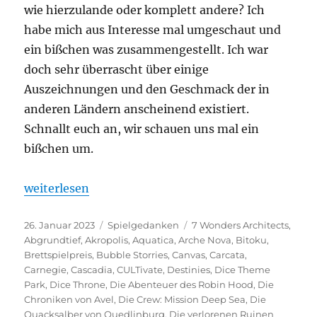
wie hierzulande oder komplett andere? Ich
habe mich aus Interesse mal umgeschaut und
ein bißchen was zusammengestellt. Ich war
doch sehr überrascht über einige
Auszeichnungen und den Geschmack der in
anderen Ländern anscheinend existiert.
Schnallt euch an, wir schauen uns mal ein
bißchen um.
„Welche Spiele liebt das Ausland: Internationale Br
weiterlesen
Veröffentlicht
Kategorien
Schlagwörter
26. Januar 2023
Spielgedanken
7 Wonders Architects
,
am
Abgrundtief
,
Akropolis
,
Aquatica
,
Arche Nova
,
Bitoku
,
Brettspielpreis
,
Bubble Storries
,
Canvas
,
Carcata
,
Carnegie
,
Cascadia
,
CULTivate
,
Destinies
,
Dice Theme
Park
,
Dice Throne
,
Die Abenteuer des Robin Hood
,
Die
Chroniken von Avel
,
Die Crew: Mission Deep Sea
,
Die
Quacksalber von Quedlinburg
,
Die verlorenen Ruinen