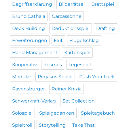
Begriffserklärung
Bilderrätsel
Brettspiel
Bruno Cathala
Carcassonne
Deck Building
Deduktionsspiel
Drafting
Erweiterungen
Exit
Flügelschlag
Hand Management
Kartenspiel
Kooperativ
Kosmos
Legespiel
Modular
Pegasus Spiele
Push Your Luck
Ravensburger
Reiner Knizia
Schwerkraft-Verlag
Set Collection
Solospiel
Spielgedanken
Spieltagebuch
Spieltroll
Storytelling
Take That