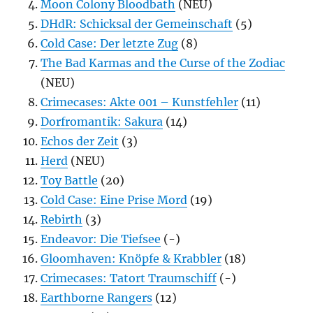
Moon Colony Bloodbath
(NEU)
DHdR: Schicksal der Gemeinschaft
(5)
Cold Case: Der letzte Zug
(8)
The Bad Karmas and the Curse of the Zodiac
(NEU)
Crimecases: Akte 001 – Kunstfehler
(11)
Dorfromantik: Sakura
(14)
Echos der Zeit
(3)
Herd
(NEU)
Toy Battle
(20)
Cold Case: Eine Prise Mord
(19)
Rebirth
(3)
Endeavor: Die Tiefsee
(-)
Gloomhaven: Knöpfe & Krabbler
(18)
Crimecases: Tatort Traumschiff
(-)
Earthborne Rangers
(12)