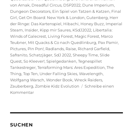
von Arnak
,
Dreadful Circus
,
DSP2022
,
Dune Imperium
,
Dungeon Decorators
,
Ein Spiel von Tatzen & Katzen
,
Final
Girl
,
Get On Board: New York & London
,
Gutenberg
,
Herr
der Ringe: Das Kartenspiel
,
Hibachi
,
Honey Buzz
,
Imperial
Steam
,
Insider
,
Kipp mir Saures
,
KSdJ2022
,
Libertalia:
Winds of Galecrest
,
Living Forest
,
Magic Forest
,
Marco
Teubner
,
Mit Quacks & Co nach Quedlinburg
,
Pax Pamir
,
Pictures
,
Pin Pon!
,
Radlands
,
Raise
,
Richard Garfield
,
Safranito
,
Schatzjäger
,
SdJ 2022
,
Sheepy Time
,
Slide
Quest
,
So Kleever!
,
Spielgedanken
,
Tegnespillet
Tankestreger
,
Terraforming Mars: Ares Expedition
,
The
Thing
,
Top Ten
,
Under Falling Skies
,
Wavelength
,
Wolfgang Warsch
,
Wonder Book
,
Wreck Raiders
,
Zauberberg
,
Zombie Kidz Evolution
Schreibe einen
zu
Kommentar
Welche
Spiele
liebt
das
Ausland:
SUCHEN
Internationale