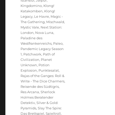
Istanbul
,
Jaipur
,
Kingdomino
,
Klong!
Katakomben
,
Klong!
Legacy
,
Le Havre
,
Magic -
The Gathering
,
Mischwald
,
Mystic Vale
,
Next Station:
London
,
Nova Luna
,
Paladine des
Westfrankenreichs
,
Paleo
,
Pandemic Legacy Season
1
,
Patchwork
,
Path of
Civilization
,
Planet
Unknown
,
Potion
Explosion
,
Punktesalat
,
Rajas of the Ganges: Roll &
Write - The Dice Charmers
,
Reisende des Südtigris
,
Res Arcana
,
Sherlock
Holmes Beratender
Detektiv
,
Silver & Gold:
Pyramids
,
Slay The Spire:
Das Brettspiel
,
Spieltroll
,