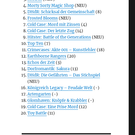
Morty Sorty Magic Shop
(NEU)
DHdR: Schicksal der Gemeinschaft
(8)
Frosted Blooms
(NEU)
Cold Case: Mord mit Zinsen
(4)
Cold Case: Der letzte Zug
(14)
Hitster: Battle of the Generations
(NEU)
Top Ten
(7)
Crimecases: Akte 001 – Kunstfehler
(18)
Earthborne Rangers
(20)
Echos der Zeit
(3)
Dorfromantik: Sakura
(13)
DHdR: Die Gefährten – Das Stichspiel
(NEU)
Königreich Legacy – Feudale Welt
(-)
Artengarten
(-)
Glomhaven: Knöpfe & Krabbler
(-)
Cold Case: Eine Prise Mord
(12)
Toy Battle
(11)