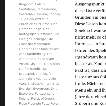
Ausgangspunkt fü
Kingdom
,
Calico
,
Cantaloop
,
Carcassonne
,
diese Liste veröf
Cascadia
,
Caverna
,
Century
Gründen ein biss
- Die Gewürzstarße
,
Diese Listen kön
Chronicles Of Crime
,
Der
Herr der Ringe
,
Der
Spiele schwanken
Kartograph
,
Destinies
,
Die
nicht mehr so of
Blutige Herberge
,
Die
Interesse an ih
Gilde der fahrenden
Händler
,
Die Quacksalber
Jahren des Spiel
von Quedlinburg
,
Die
Irgendwann komm
verlorenen Ruinen von
besser als X ode
Arnak
,
Distilled
,
Dominion
,
Dorfromantik: Das
Fakt ist, dass i
Brettspiel
,
Ein Fest für
Liste nur aus Sp
Odin
,
Eine Wundervolle
finde. Nächsten
Welt
,
Endless Winter
,
Erde
,
Everdell
,
Evergreen
,
Exit
,
Menü ein und ihr
Explorers
,
Fantastische
Jahre dort einse
Reiche
,
Fields of Green
,
Stöbern und Kom
Fiese Freunde Fette Feten
,