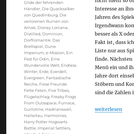
nicht mehr so of
Gilde der fahrenden
Interesse an ih
Händler
,
Die Quacksalber
von Quedlinburg
,
Die
Jahren des Spiel
verlorenen Ruinen von
Irgendwann komm
Arnak
,
Disney Lorcana
,
besser als X ode
Distilled
,
Dominion
,
Dorfromantik: Das
Fakt ist, dass i
Brettspiel
,
Dune
Liste nur aus Sp
Imperium
,
e-Mission
,
Ein
finde. Nächsten
Fest für Odin
,
Eine
Wundervolle Welt
,
Endless
Menü ein und ihr
Winter
,
Erde
,
Everdell
,
Jahre dort einse
Evergreen
,
Fantastische
Stöbern und Kom
Reiche
,
Fiese Freunde
Fette Feten
,
Five Tribes
,
sind die Zahlen 
Flügelschlag
,
Freaky Frogs
From Outaspace
,
Furnace
,
„Spieltrolls Top
weiterlesen
Guillotine
,
Hadrianswall
,
Hallertau
,
Harmonies
,
Harry Potter Hogwarts
Battle
,
Imperial Settlers
,