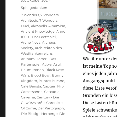
Veröffentlicht
30. Oktober 2024
am
Kategorien
Spielgedanken
Schlagwörter
7 Wonders
,
7 Wonders
Architects
,
7 Wonders
Duel
,
Akropolis
,
Alhambra
,
Ancient Knowledge
,
Anno
1800 - Das Brettspiel
,
Arche Nova
,
Archeos
Society
,
Architekten des
Westfrankenreichs
,
Wie ihr unter d
Arkham Horror - Das
Kartenspiel
,
Atiwa
,
Azul
,
ist meine Top 
Baumkronen
,
Black Rose
eines jeden Jahr
Wars
,
Blood Bowl
,
Bunny
Ausgangspunkt fü
Kingdom
,
Buntes Burano
,
Café Barista
,
Captain Flip
,
diese Liste veröf
Carcassonne
,
Cascadia
,
Gründen ein biss
Caverna
,
Century - Die
Diese Listen kön
Gewürzstarße
,
Chronicles
Of Crime
,
Der Kartograph
,
Spiele schwanken
Die Blutige Herberge
,
Die