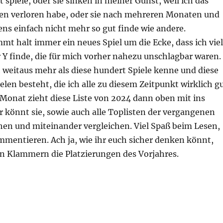
t spiele, oder sie sinken in meiner Gunst, weil ich das
nen verloren habe, oder sie nach mehreren Monaten und
ens einfach nicht mehr so gut finde wie andere.
t halt immer ein neues Spiel um die Ecke, dass ich viel
r Y finde, die für mich vorher nahezu unschlagbar waren.
ch weitaus mehr als diese hundert Spiele kenne und diese
ielen besteht, die ich alle zu diesem Zeitpunkt wirklich g
 Monat zieht diese Liste von 2024 dann oben mit ins
 könnt sie, sowie auch alle Toplisten der vergangenen
hen und miteinander vergleichen. Viel Spaß beim Lesen,
mentieren. Ach ja, wie ihr euch sicher denken könnt,
in Klammern die Platzierungen des Vorjahres.
 100 – Edition 2024“