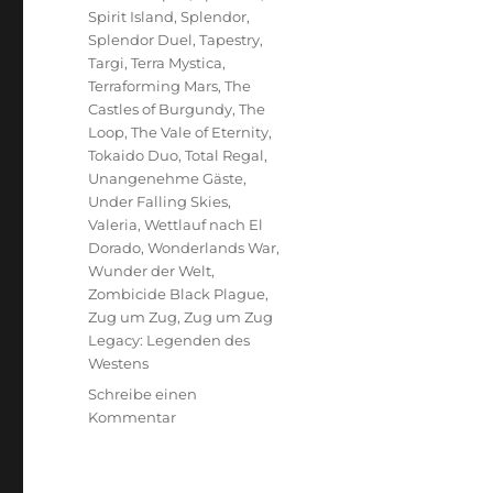
Spirit Island
,
Splendor
,
Splendor Duel
,
Tapestry
,
Targi
,
Terra Mystica
,
Terraforming Mars
,
The
Castles of Burgundy
,
The
Loop
,
The Vale of Eternity
,
Tokaido Duo
,
Total Regal
,
Unangenehme Gäste
,
Under Falling Skies
,
Valeria
,
Wettlauf nach El
Dorado
,
Wonderlands War
,
Wunder der Welt
,
Zombicide Black Plague
,
Zug um Zug
,
Zug um Zug
Legacy: Legenden des
Westens
Schreibe einen
zu
Kommentar
Spieltrolls
Top
100