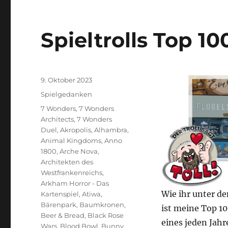
–
Edition
2024
Spieltrolls Top 10
Veröffentlicht
9. Oktober 2023
am
Kategorien
Spielgedanken
Schlagwörter
7 Wonders
,
7 Wonders
Architects
,
7 Wonders
Duel
,
Akropolis
,
Alhambra
,
Animal Kingdoms
,
Anno
1800
,
Arche Nova
,
Architekten des
Westfrankenreichs
,
Arkham Horror - Das
Wie ihr unter d
Kartenspiel
,
Atiwa
,
Bärenpark
,
Baumkronen
,
ist meine Top 
Beer & Bread
,
Black Rose
eines jeden Jahr
Wars
,
Blood Bowl
,
Bunny