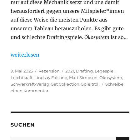
nur auf diese Mechanik setzt und uns damit
herausfordert gegen unsere Mitspieler*innen
auf diese Weise die meisten Punkte aus
unserem Tableau herauszuholen. Es gibt gute
und schlechte Draftingspiele.
Ökosystem
ist so…
„Ökosystem – Die Drafting-Einführung“
weiterlesen
Veröffentlicht
Kategorien
Schlagwörter
9. Mai 2025
Rezension
2021
,
Drafting
,
Legespiel
,
am
Leichtkraft
,
Lindsay Falsone
,
Matt Simpson
,
Ökosystem
,
Schwerkraft-Verlag
,
Set Collection
,
Spieltroll
Schreibe
zu
einen Kommentar
Ökosystem
–
Die
Drafting-
Einführung
SUCHEN
SU