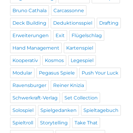
Bruno Cathala
Carcassonne
Deck Building
Deduktionsspiel
Drafting
Erweiterungen
Exit
Flügelschlag
Hand Management
Kartenspiel
Kooperativ
Kosmos
Legespiel
Modular
Pegasus Spiele
Push Your Luck
Ravensburger
Reiner Knizia
Schwerkraft-Verlag
Set Collection
Solospiel
Spielgedanken
Spieltagebuch
Spieltroll
Storytelling
Take That