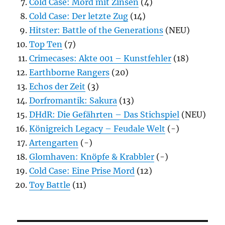
Cold Case: Mord mit Zinsen
(4)
Cold Case: Der letzte Zug
(14)
Hitster: Battle of the Generations
(NEU)
Top Ten
(7)
Crimecases: Akte 001 – Kunstfehler
(18)
Earthborne Rangers
(20)
Echos der Zeit
(3)
Dorfromantik: Sakura
(13)
DHdR: Die Gefährten – Das Stichspiel
(NEU)
Königreich Legacy – Feudale Welt
(-)
Artengarten
(-)
Glomhaven: Knöpfe & Krabbler
(-)
Cold Case: Eine Prise Mord
(12)
Toy Battle
(11)