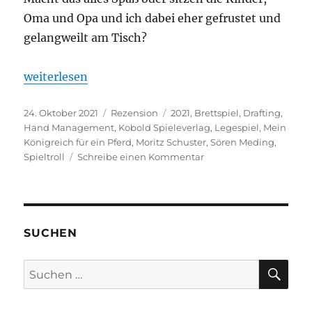
Oma und Opa und ich dabei eher gefrustet und
gelangweilt am Tisch?
„Mein Königreich für ein Pferd“
weiterlesen
Veröffentlicht
Kategorien
Schlagwörter
24. Oktober 2021
Rezension
2021
,
Brettspiel
,
Drafting
,
am
Hand Management
,
Kobold Spieleverlag
,
Legespiel
,
Mein
Königreich für ein Pferd
,
Moritz Schuster
,
Sören Meding
,
zu
Spieltroll
Schreibe einen Kommentar
Mein
Königreich
für
ein
Pferd
SUCHEN
SU
Suchen
nach: