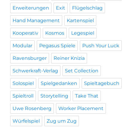
Erweiterungen
Exit
Flügelschlag
Hand Management
Kartenspiel
Kooperativ
Kosmos
Legespiel
Modular
Pegasus Spiele
Push Your Luck
Ravensburger
Reiner Knizia
Schwerkraft-Verlag
Set Collection
Solospiel
Spielgedanken
Spieltagebuch
Spieltroll
Storytelling
Take That
Uwe Rosenberg
Worker Placement
Würfelspiel
Zug um Zug