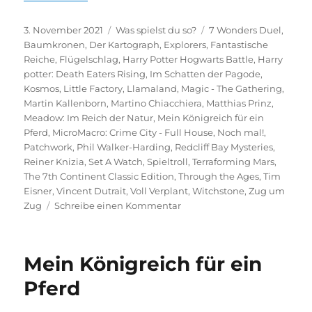
Veröffentlicht
Kategorien
Schlagwörter
3. November 2021
Was spielst du so?
7 Wonders Duel
,
am
Baumkronen
,
Der Kartograph
,
Explorers
,
Fantastische
Reiche
,
Flügelschlag
,
Harry Potter Hogwarts Battle
,
Harry
potter: Death Eaters Rising
,
Im Schatten der Pagode
,
Kosmos
,
Little Factory
,
Llamaland
,
Magic - The Gathering
,
Martin Kallenborn
,
Martino Chiacchiera
,
Matthias Prinz
,
Meadow: Im Reich der Natur
,
Mein Königreich für ein
Pferd
,
MicroMacro: Crime City - Full House
,
Noch mal!
,
Patchwork
,
Phil Walker-Harding
,
Redcliff Bay Mysteries
,
Reiner Knizia
,
Set A Watch
,
Spieltroll
,
Terraforming Mars
,
The 7th Continent Classic Edition
,
Through the Ages
,
Tim
Eisner
,
Vincent Dutrait
,
Voll Verplant
,
Witchstone
,
Zug um
zu
Zug
Schreibe einen Kommentar
Was
spielst
du
Mein Königreich für ein
so?
–
Pferd
Oktober
2021