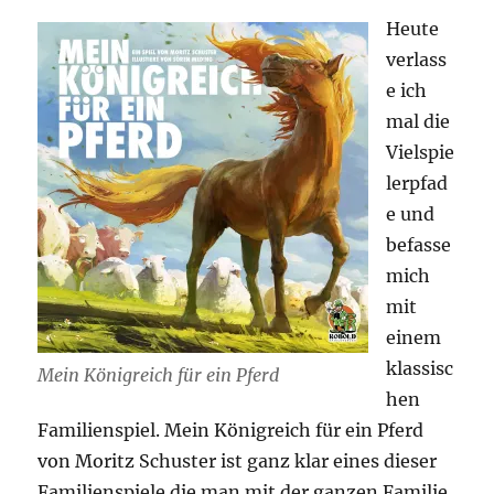
Heute
verlass
e ich
mal die
Vielspie
lerpfad
e und
befasse
mich
mit
einem
klassisc
Mein Königreich für ein Pferd
hen
Familienspiel. Mein Königreich für ein Pferd
von Moritz Schuster ist ganz klar eines dieser
Familienspiele die man mit der ganzen Familie