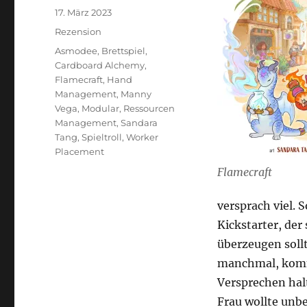
Veröffentlicht
17. März 2023
am
Kategorien
Rezension
Schlagwörter
Asmodee
,
Brettspiel
,
Cardboard Alchemy
,
Flamecraft
,
Hand
Management
,
Manny
Vega
,
Modular
,
Ressourcen
Management
,
Sandara
Tang
,
Spieltroll
,
Worker
Placement
Flamecraft
versprach viel. S
Kickstarter, der
überzeugen sollt
manchmal, kommt 
Versprechen hal
Frau wollte unbe