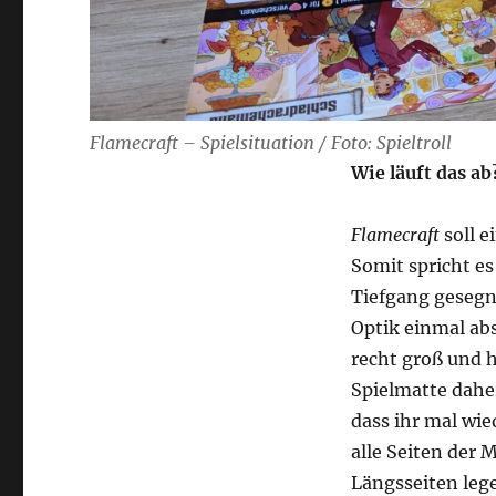
Flamecraft – Spielsituation / Foto: Spieltroll
Wie läuft das ab
Flamecraft
soll e
Somit spricht es
Tiefgang gesegne
Optik einmal abs
recht groß und h
Spielmatte daher
dass ihr mal wi
alle Seiten der
Längsseiten lege