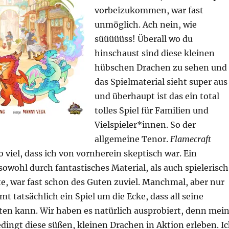
vorbeizukommen, war fast
unmöglich. Ach nein, wie
süüüüüss! Überall wo du
hinschaust sind diese kleinen
hübschen Drachen zu sehen und
das Spielmaterial sieht super aus
und überhaupt ist das ein total
tolles Spiel für Familien und
Vielspieler*innen. So der
allgemeine Tenor.
Flamecraft
o viel, dass ich von vornherein skeptisch war. Ein
 sowohl durch fantastisches Material, als auch spielerisch
e, war fast schon des Guten zuviel. Manchmal, aber nur
tatsächlich ein Spiel um die Ecke, dass all seine
ten kann. Wir haben es natürlich ausprobiert, denn mei
dingt diese süßen, kleinen Drachen in Aktion erleben. I