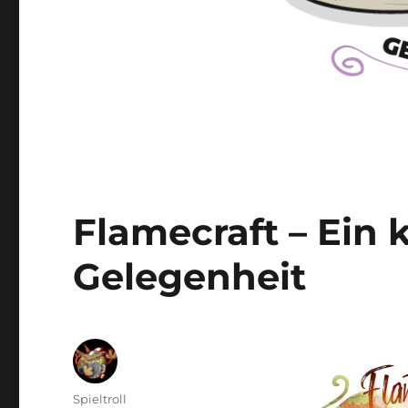
Flamecraft – Ein 
Gelegenheit
Autor
Spieltroll