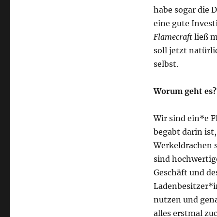
habe sogar die D
eine gute Invest
Flamecraft
ließ m
soll jetzt natürl
selbst.
Worum geht es?
Wir sind ein*e 
begabt darin is
Werkeldrachen s
sind hochwertige
Geschäft und de
Ladenbesitzer*in
nutzen und gena
alles erstmal zu