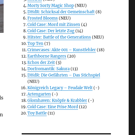
Morty Sorty Magic Shop
(NEU)
DHdR: Schicksal der Gemeinschaft
(8)
Frosted Blooms
(NEU)
Cold Case: Mord mit Zinsen
(4)
Cold Case: Der letzte Zug
(14)
Hitster: Battle of the Generations
(NEU)
Top Ten
(7)
Crimecases: Akte 001 – Kunstfehler
(18)
Earthborne Rangers
(20)
Echos der Zeit
(3)
Dorfromantik: Sakura
(13)
DHdR: Die Gefährten – Das Stichspiel
(NEU)
Königreich Legacy – Feudale Welt
(-)
Artengarten
(-)
ls
Glomhaven: Knöpfe & Krabbler
(-)
Cold Case: Eine Prise Mord
(12)
Toy Battle
(11)
An