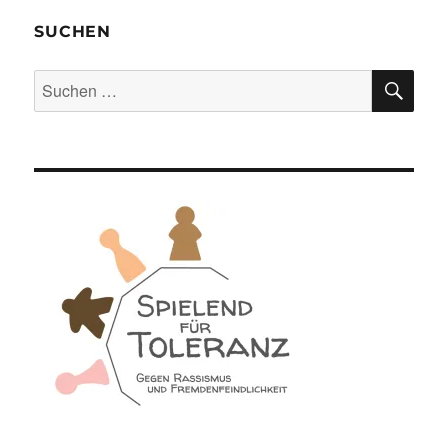
SUCHEN
SU
Suchen
nach: