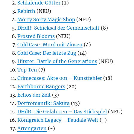
Schlafende Götter
(2)
Rebirth
(NEU)
Morty Sorty Magic Shop
(NEU)
DHdR: Schicksal der Gemeinschaft
(8)
Frosted Blooms
(NEU)
Cold Case: Mord mit Zinsen
(4)
Cold Case: Der letzte Zug
(14)
Hitster: Battle of the Generations
(NEU)
Top Ten
(7)
Crimecases: Akte 001 – Kunstfehler
(18)
Earthborne Rangers
(20)
Echos der Zeit
(3)
Dorfromantik: Sakura
(13)
DHdR: Die Gefährten – Das Stichspiel
(NEU)
Königreich Legacy – Feudale Welt
(-)
Artengarten
(-)