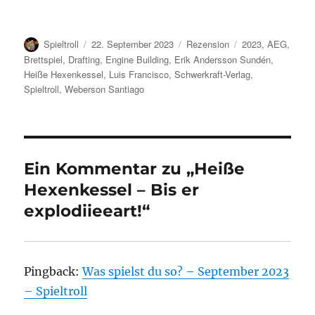
Autor
Veröffentlicht
Kategorien
Schlagwörter
Spieltroll
22. September 2023
Rezension
2023
,
AEG
,
am
Brettspiel
,
Drafting
,
Engine Building
,
Erik Andersson Sundén
,
Heiße Hexenkessel
,
Luis Francisco
,
Schwerkraft-Verlag
,
Spieltroll
,
Weberson Santiago
Ein Kommentar zu „Heiße
Hexenkessel – Bis er
explodiieeart!“
Pingback:
Was spielst du so? – September 2023
– Spieltroll