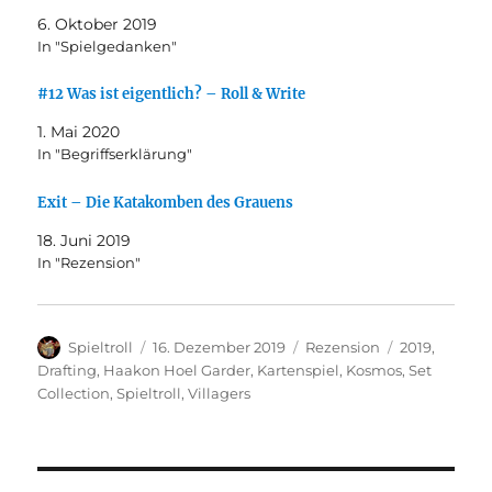
6. Oktober 2019
In "Spielgedanken"
#12 Was ist eigentlich? – Roll & Write
1. Mai 2020
In "Begriffserklärung"
Exit – Die Katakomben des Grauens
18. Juni 2019
In "Rezension"
Autor
Veröffentlicht
Kategorien
Schlagwörte
Spieltroll
16. Dezember 2019
Rezension
2019
,
am
Drafting
,
Haakon Hoel Garder
,
Kartenspiel
,
Kosmos
,
Set
Collection
,
Spieltroll
,
Villagers