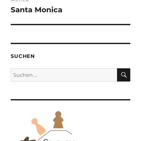
Santa Monica
Nächster
Beitrag:
SUCHEN
SU
Suchen
nach: