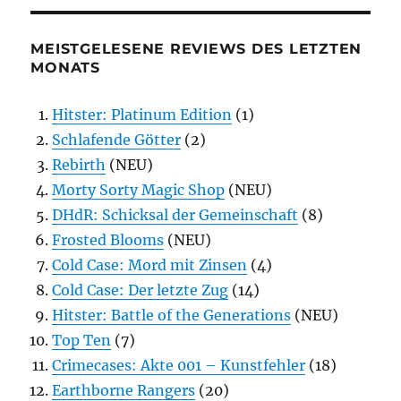
MEISTGELESENE REVIEWS DES LETZTEN
MONATS
Hitster: Platinum Edition
(1)
Schlafende Götter
(2)
Rebirth
(NEU)
Morty Sorty Magic Shop
(NEU)
DHdR: Schicksal der Gemeinschaft
(8)
Frosted Blooms
(NEU)
Cold Case: Mord mit Zinsen
(4)
Cold Case: Der letzte Zug
(14)
Hitster: Battle of the Generations
(NEU)
Top Ten
(7)
Crimecases: Akte 001 – Kunstfehler
(18)
Earthborne Rangers
(20)