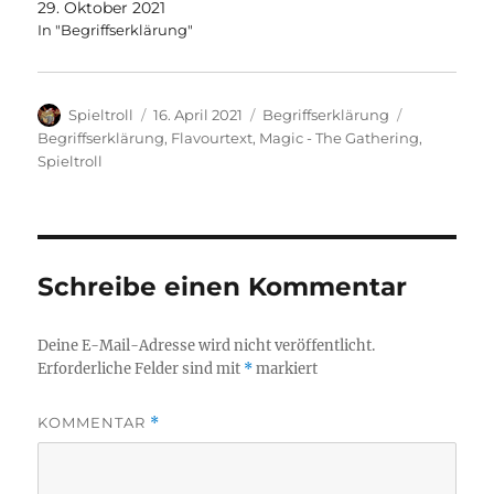
29. Oktober 2021
In "Begriffserklärung"
Autor
Veröffentlicht
Kategorien
Schlagwört
Spieltroll
16. April 2021
Begriffserklärung
am
Begriffserklärung
,
Flavourtext
,
Magic - The Gathering
,
Spieltroll
Schreibe einen Kommentar
Deine E-Mail-Adresse wird nicht veröffentlicht.
Erforderliche Felder sind mit
*
markiert
KOMMENTAR
*