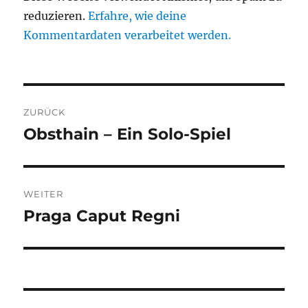
reduzieren.
Erfahre, wie deine
Kommentardaten verarbeitet werden.
Beitragsnavigation
ZURÜCK
Obsthain – Ein Solo-Spiel
Vorheriger
Beitrag:
WEITER
Praga Caput Regni
Nächster
Beitrag: