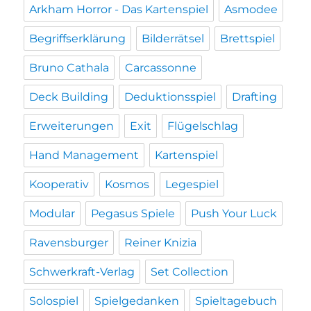
Arkham Horror - Das Kartenspiel
Asmodee
Begriffserklärung
Bilderrätsel
Brettspiel
Bruno Cathala
Carcassonne
Deck Building
Deduktionsspiel
Drafting
Erweiterungen
Exit
Flügelschlag
Hand Management
Kartenspiel
Kooperativ
Kosmos
Legespiel
Modular
Pegasus Spiele
Push Your Luck
Ravensburger
Reiner Knizia
Schwerkraft-Verlag
Set Collection
Solospiel
Spielgedanken
Spieltagebuch