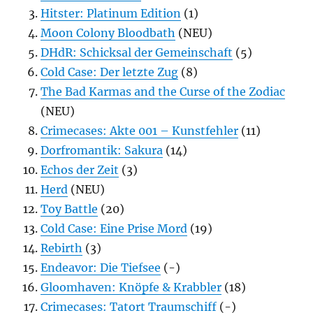
Hitster: Platinum Edition
(1)
Moon Colony Bloodbath
(NEU)
DHdR: Schicksal der Gemeinschaft
(5)
Cold Case: Der letzte Zug
(8)
The Bad Karmas and the Curse of the Zodiac
(NEU)
Crimecases: Akte 001 – Kunstfehler
(11)
Dorfromantik: Sakura
(14)
Echos der Zeit
(3)
Herd
(NEU)
Toy Battle
(20)
Cold Case: Eine Prise Mord
(19)
Rebirth
(3)
Endeavor: Die Tiefsee
(-)
Gloomhaven: Knöpfe & Krabbler
(18)
Crimecases: Tatort Traumschiff
(-)