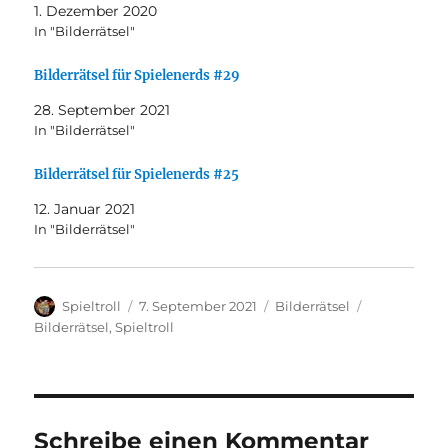
1. Dezember 2020
In "Bilderrätsel"
Bilderrätsel für Spielenerds #29
28. September 2021
In "Bilderrätsel"
Bilderrätsel für Spielenerds #25
12. Januar 2021
In "Bilderrätsel"
Autor
Veröffentlicht
Kategorien
Schlagwörte
Spieltroll
7. September 2021
Bilderrätsel
am
Bilderrätsel
,
Spieltroll
Schreibe einen Kommentar