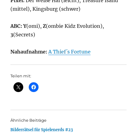
Pixel:
Der Weiße Hai (leicht), Treasure Isand
(mittel), Kingsburg (schwer)
ABC:
Y
(omi),
Z
(ombie Kidz Evolution),
3
(Secrets)
Nahaufnahme:
A Thief´s Fortune
Teilen mit:
Ähnliche Beiträge
Bilderrätsel für Spielenerds #23