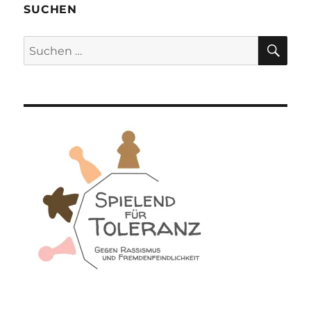
SUCHEN
SU
Suchen
nach: