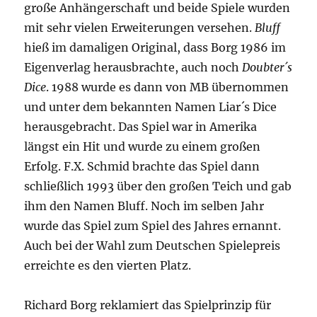
große Anhängerschaft und beide Spiele wurden
mit sehr vielen Erweiterungen versehen.
Bluff
hieß im damaligen Original, dass Borg 1986 im
Eigenverlag herausbrachte, auch noch
Doubter´s
Dice
. 1988 wurde es dann von MB übernommen
und unter dem bekannten Namen Liar´s Dice
herausgebracht. Das Spiel war in Amerika
längst ein Hit und wurde zu einem großen
Erfolg. F.X. Schmid brachte das Spiel dann
schließlich 1993 über den großen Teich und gab
ihm den Namen Bluff. Noch im selben Jahr
wurde das Spiel zum Spiel des Jahres ernannt.
Auch bei der Wahl zum Deutschen Spielepreis
erreichte es den vierten Platz.
Richard Borg reklamiert das Spielprinzip für