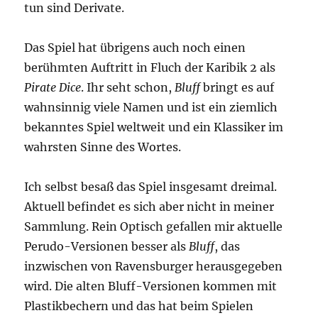
tun sind Derivate.
Das Spiel hat übrigens auch noch einen
berühmten Auftritt in Fluch der Karibik 2 als
Pirate Dice
. Ihr seht schon,
Bluff
bringt es auf
wahnsinnig viele Namen und ist ein ziemlich
bekanntes Spiel weltweit und ein Klassiker im
wahrsten Sinne des Wortes.
Ich selbst besaß das Spiel insgesamt dreimal.
Aktuell befindet es sich aber nicht in meiner
Sammlung. Rein Optisch gefallen mir aktuelle
Perudo-Versionen besser als
Bluff
, das
inzwischen von Ravensburger herausgegeben
wird. Die alten Bluff-Versionen kommen mit
Plastikbechern und das hat beim Spielen