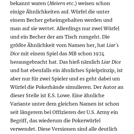
bekannt waren (
Meiern
etc.) weisen schon
einige Ähnlichkeiten auf. Würfel die unter
einem Becher geheimgehalten werden und
man auf sie wettet. Allerdings nur zwei Würfel
und ein Becher der am Tisch rumgeht. Die
größte Ähnlichkeit vom Namen her, hat
Liar´s
Dice
mit einem Spiel das MB schon 1974
herausgebracht hat. Das hieß nämlich
Liar Dice
und hat ebenfalls ein ähnliches Spielprinzip, ist
aber nur für zwei Spieler und es geht dabei um
Würfel die Pokerhände simulieren. Der Autor an
dieser Stelle ist E.S. Lowe. Eine ähnliche
Variante unter dem gleichen Namen ist schon
seit längerem bei Offizieren der U.S. Army ein
Begriff, das wiederum die Pokerwürfel
verwendet. Diese Versionen sind alle deutlich