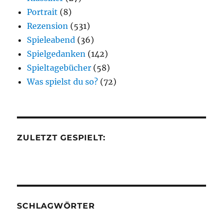
Portrait
(8)
Rezension
(531)
Spieleabend
(36)
Spielgedanken
(142)
Spieltagebücher
(58)
Was spielst du so?
(72)
ZULETZT GESPIELT:
SCHLAGWÖRTER