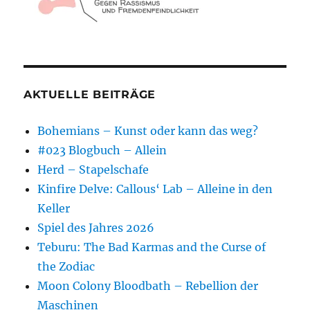
AKTUELLE BEITRÄGE
Bohemians – Kunst oder kann das weg?
#023 Blogbuch – Allein
Herd – Stapelschafe
Kinfire Delve: Callous‘ Lab – Alleine in den
Keller
Spiel des Jahres 2026
Teburu: The Bad Karmas and the Curse of
the Zodiac
Moon Colony Bloodbath – Rebellion der
Maschinen