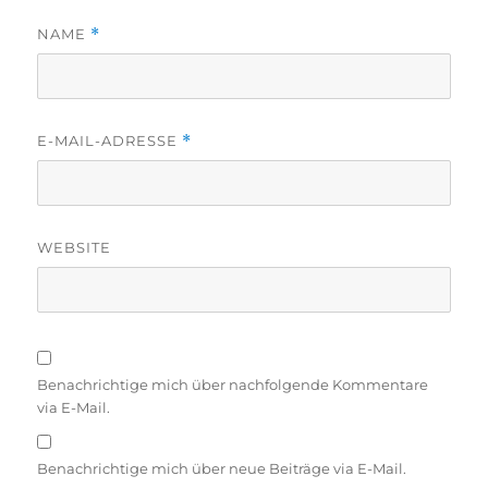
NAME
*
E-MAIL-ADRESSE
*
WEBSITE
Benachrichtige mich über nachfolgende Kommentare
via E-Mail.
Benachrichtige mich über neue Beiträge via E-Mail.