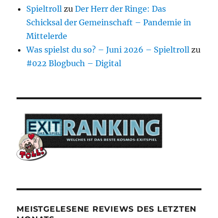
Spieltroll
zu
Der Herr der Ringe: Das
Schicksal der Gemeinschaft – Pandemie in
Mittelerde
Was spielst du so? – Juni 2026 – Spieltroll
zu
#022 Blogbuch – Digital
MEISTGELESENE REVIEWS DES LETZTEN