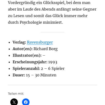
Vordergründig ein Glücksspiel, bei dem man
aber im Laufe des Abends anfängt seine Gegner
zu Lesen und somit das Glück immer mehr
durch Psychologie minimiert.
Verlag:
Ravensburger
Autor(en):
Richard Borg
Illustrator(en):
–
Erscheinungsjahr:
1993
Spieleranzahl:
2 – 6 Spieler
Dauer:
15 – 30 Minuten
Teilen mit: