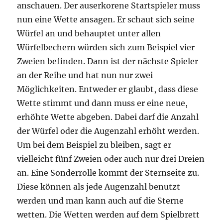
anschauen. Der auserkorene Startspieler muss
nun eine Wette ansagen. Er schaut sich seine
Würfel an und behauptet unter allen
Würfelbechern würden sich zum Beispiel vier
Zweien befinden. Dann ist der nächste Spieler
an der Reihe und hat nun nur zwei
Möglichkeiten. Entweder er glaubt, dass diese
Wette stimmt und dann muss er eine neue,
erhöhte Wette abgeben. Dabei darf die Anzahl
der Würfel oder die Augenzahl erhöht werden.
Um bei dem Beispiel zu bleiben, sagt er
vielleicht fünf Zweien oder auch nur drei Dreien
an. Eine Sonderrolle kommt der Sternseite zu.
Diese können als jede Augenzahl benutzt
werden und man kann auch auf die Sterne
wetten. Die Wetten werden auf dem Spielbrett