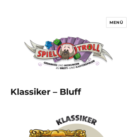
MENÜ
Spieltroll
Klassiker – Bluff