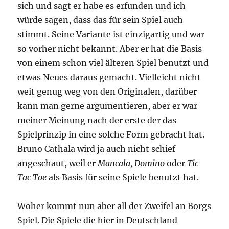
sich und sagt er habe es erfunden und ich
würde sagen, dass das für sein Spiel auch
stimmt. Seine Variante ist einzigartig und war
so vorher nicht bekannt. Aber er hat die Basis
von einem schon viel älteren Spiel benutzt und
etwas Neues daraus gemacht. Vielleicht nicht
weit genug weg von den Originalen, darüber
kann man gerne argumentieren, aber er war
meiner Meinung nach der erste der das
Spielprinzip in eine solche Form gebracht hat.
Bruno Cathala wird ja auch nicht schief
angeschaut, weil er
Mancala, Domino
oder
Tic
Tac Toe
als Basis für seine Spiele benutzt hat.
Woher kommt nun aber all der Zweifel an Borgs
Spiel. Die Spiele die hier in Deutschland