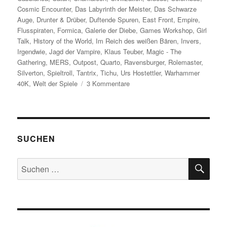
Cosmic Encounter
,
Das Labyrinth der Meister
,
Das Schwarze
Auge
,
Drunter & Drüber
,
Duftende Spuren
,
East Front
,
Empire
,
Flusspiraten
,
Formica
,
Galerie der Diebe
,
Games Workshop
,
Girl
Talk
,
History of the World
,
Im Reich des weißen Bären
,
Invers
,
Irgendwie
,
Jagd der Vampire
,
Klaus Teuber
,
Magic - The
Gathering
,
MERS
,
Outpost
,
Quarto
,
Ravensburger
,
Rolemaster
,
Silverton
,
Spieltroll
,
Tantrix
,
Tichu
,
Urs Hostettler
,
Warhammer
zu
40K
,
Welt der Spiele
3 Kommentare
Spielejahrgang
1991
–
Rückblick
in
SUCHEN
die
graue
SU
Suchen
Vorzeit
nach: