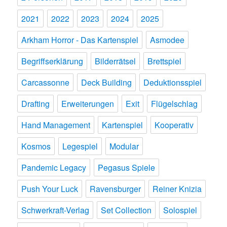
2021
2022
2023
2024
2025
Arkham Horror - Das Kartenspiel
Asmodee
Begriffserklärung
Bilderrätsel
Brettspiel
Carcassonne
Deck Building
Deduktionsspiel
Drafting
Erweiterungen
Exit
Flügelschlag
Hand Management
Kartenspiel
Kooperativ
Kosmos
Legespiel
Modular
Pandemic Legacy
Pegasus Spiele
Push Your Luck
Ravensburger
Reiner Knizia
Schwerkraft-Verlag
Set Collection
Solospiel