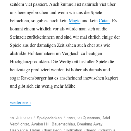
seitdem viel passiert. Auch kulturell ist natürlich viel über
uns hereingebrochen und wenn wir uns die Spiele
betrachten, so gab es noch kein
Magic
und kein
Catan
. Es
kommt einem wirklich vor als würde man sich an die
Steinzeit zurückerinnern und sind wir mal ehrlich einige der
Spiele aus der damaligen Zeit sahen auch eher aus wie
abstrakte Höhlenmalerei im Vergleich zu heutigen
Hochglanzprodukten. Die Wertigkeit fast aller Spiele die
heutzutage produziert werden ist höher als damals und
sogar Ravensburger hat es anscheinend inzwischen kapiert
und gibt sich ein wenig mehr Mühe.
„Spielejahrgang 1991 – Rückblick in die graue Vorzeit“
weiterlesen
Veröffentlicht
Kategorien
Schlagwörter
19. Juli 2020
Spielgedanken
1991
,
20 Questions
,
Adel
am
Verpflichtet
,
Avalon Hill
,
Bauernschlau
,
Breaking Away
,
Casblanca
,
Catan
,
Chamäleon
,
Civilization
,
Cluedo
,
Columbus
,