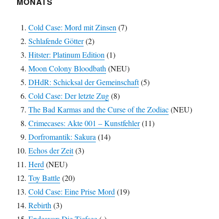
MONATS
Cold Case: Mord mit Zinsen
(7)
Schlafende Götter
(2)
Hitster: Platinum Edition
(1)
Moon Colony Bloodbath
(NEU)
DHdR: Schicksal der Gemeinschaft
(5)
Cold Case: Der letzte Zug
(8)
The Bad Karmas and the Curse of the Zodiac
(NEU)
Crimecases: Akte 001 – Kunstfehler
(11)
Dorfromantik: Sakura
(14)
Echos der Zeit
(3)
Herd
(NEU)
Toy Battle
(20)
Cold Case: Eine Prise Mord
(19)
Rebirth
(3)
Endeavor: Die Tiefsee
(-)