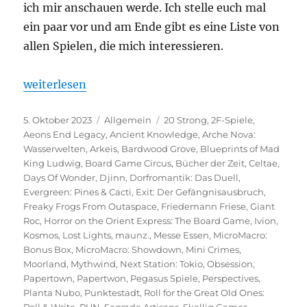
ich mir anschauen werde. Ich stelle euch mal
ein paar vor und am Ende gibt es eine Liste von
allen Spielen, die mich interessieren.
„Spiel 2023 – Eine Vorschau auf die Veröffentlichu
weiterlesen
Veröffentlicht
Kategorien
Schlagwörter
5. Oktober 2023
Allgemein
20 Strong
,
2F-Spiele
,
am
Aeons End Legacy
,
Ancient Knowledge
,
Arche Nova:
Wasserwelten
,
Arkeis
,
Bardwood Grove
,
Blueprints of Mad
King Ludwig
,
Board Game Circus
,
Bücher der Zeit
,
Celtae
,
Days Of Wonder
,
Djinn
,
Dorfromantik: Das Duell
,
Evergreen: Pines & Cacti
,
Exit: Der Gefängnisausbruch
,
Freaky Frogs From Outaspace
,
Friedemann Friese
,
Giant
Roc
,
Horror on the Orient Express: The Board Game
,
Ivion
,
Kosmos
,
Lost Lights
,
maunz.
,
Messe Essen
,
MicroMacro:
Bonus Box
,
MicroMacro: Showdown
,
Mini Crimes
,
Moorland
,
Mythwind
,
Next Station: Tokio
,
Obsession
,
Papertown
,
Papertwon
,
Pegasus Spiele
,
Perspectives
,
Planta Nubo
,
Punktestadt
,
Roll for the Great Old Ones:
Roll & Write
,
RUN
,
Sagrada Artisans
,
Skellig Games
,