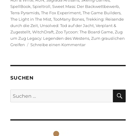
SpellBook
,
Spieltroll
,
Sweet Mass: Der Backwettbewerb
,
Terra Pyramids
,
The Fox Experiment
,
The Game Builders
,
The Light in The Mist
,
TooMany Bones
,
Trekking: Reisende
durch die Zeit
,
Unsolved: Tod auf der Jacht
,
Verplant &
Zugestellt
,
WitchDraft
,
Zoo Tycoon: The Board Game
,
Zug
um Zug Legacy: Legenden des Westens
,
Zum grauslichen
zu
Greifen
Schreibe einen Kommentar
Spiel
2023
–
Eine
Vorschau
SUCHEN
auf
die
SU
Suchen
Veröffentlichungen
nach: