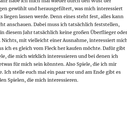
Jahr habe ich mich mal wieder durch den Wust der
en gewühlt und herausgefiltert, was mich interessiert
s liegen lassen werde. Denn eines steht fest, alles kann
icht anschauen. Dabei muss ich tatsächlich feststellen,
 in diesem Jahr tatsächlich keine großen Überflieger ode
 Nichts, mit vielleicht einer Ausnahme, interessiert mic
s ich es gleich vom Fleck her kaufen möchte. Dafür gibt
iele, die mich wirklich interessieren und bei denen ich
 etwas für mich sein könnten. Also Spiele, die ich mir
 Ich stelle euch mal ein paar vor und am Ende gibt es
len Spielen, die mich interessieren.
ne Vorschau auf die Veröffentlichungen“