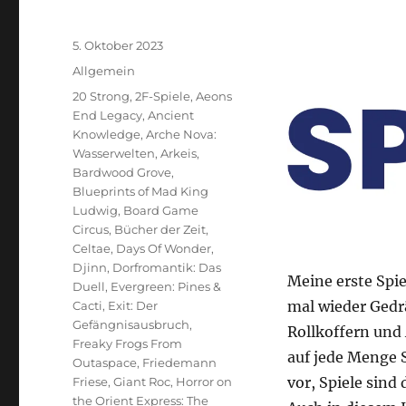
Veröffentlicht
5. Oktober 2023
am
Kategorien
Allgemein
Schlagwörter
20 Strong
,
2F-Spiele
,
Aeons
End Legacy
,
Ancient
Knowledge
,
Arche Nova:
Wasserwelten
,
Arkeis
,
Bardwood Grove
,
Blueprints of Mad King
Ludwig
,
Board Game
Circus
,
Bücher der Zeit
,
Celtae
,
Days Of Wonder
,
Djinn
,
Dorfromantik: Das
Meine erste Spie
Duell
,
Evergreen: Pines &
mal wieder Gedrä
Cacti
,
Exit: Der
Gefängnisausbruch
,
Rollkoffern und
Freaky Frogs From
auf jede Menge 
Outaspace
,
Friedemann
vor, Spiele sind
Friese
,
Giant Roc
,
Horror on
the Orient Express: The