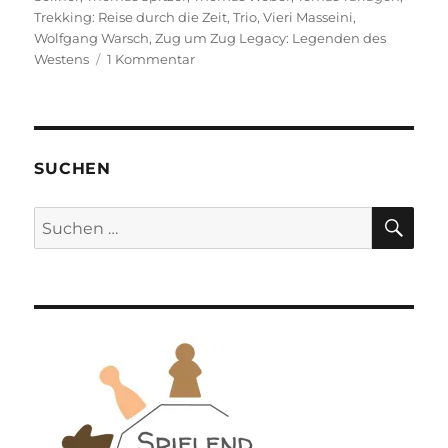
Trekking: Reise durch die Zeit
,
Trio
,
Vieri Masseini
,
Wolfgang Warsch
,
Zug um Zug Legacy: Legenden des
zu
Westens
1 Kommentar
Spiel
des
Jahres
2024
–
SUCHEN
Die
Nominierungen
SU
Suchen
nach: