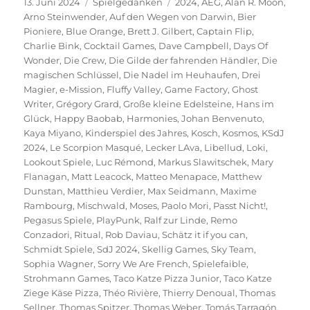
Veröffentlicht
Kategorien
Schlagwörter
13. Juni 2024
Spielgedanken
2024
,
AEG
,
Alan R. Moon
,
am
Arno Steinwender
,
Auf den Wegen von Darwin
,
Bier
Pioniere
,
Blue Orange
,
Brett J. Gilbert
,
Captain Flip
,
Charlie Bink
,
Cocktail Games
,
Dave Campbell
,
Days Of
Wonder
,
Die Crew
,
Die Gilde der fahrenden Händler
,
Die
magischen Schlüssel
,
Die Nadel im Heuhaufen
,
Drei
Magier
,
e-Mission
,
Fluffy Valley
,
Game Factory
,
Ghost
Writer
,
Grégory Grard
,
Große kleine Edelsteine
,
Hans im
Glück
,
Happy Baobab
,
Harmonies
,
Johan Benvenuto
,
Kaya Miyano
,
Kinderspiel des Jahres
,
Kosch
,
Kosmos
,
KSdJ
2024
,
Le Scorpion Masqué
,
Lecker LAva
,
Libellud
,
Loki
,
Lookout Spiele
,
Luc Rémond
,
Markus Slawitschek
,
Mary
Flanagan
,
Matt Leacock
,
Matteo Menapace
,
Matthew
Dunstan
,
Matthieu Verdier
,
Max Seidmann
,
Maxime
Rambourg
,
Mischwald
,
Moses
,
Paolo Mori
,
Passt Nicht!
,
Pegasus Spiele
,
PlayPunk
,
Ralf zur Linde
,
Remo
Conzadori
,
Ritual
,
Rob Daviau
,
Schätz it if you can
,
Schmidt Spiele
,
SdJ 2024
,
Skellig Games
,
Sky Team
,
Sophia Wagner
,
Sorry We Are French
,
Spielefaible
,
Strohmann Games
,
Taco Katze Pizza Junior
,
Taco Katze
Ziege Käse Pizza
,
Théo Rivière
,
Thierry Denoual
,
Thomas
Sellner
,
Thomas Spitzer
,
Thomas Weber
,
Tomás Tarragón
,