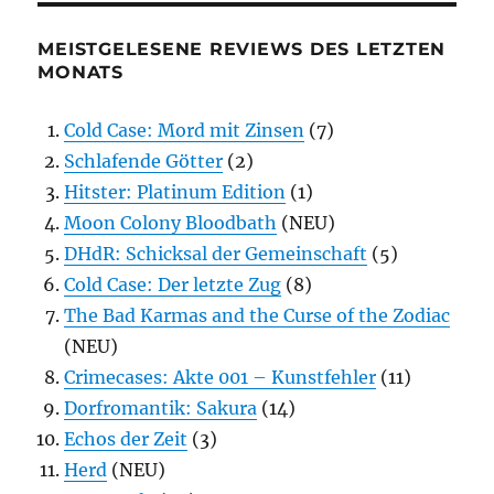
MEISTGELESENE REVIEWS DES LETZTEN
MONATS
Cold Case: Mord mit Zinsen
(7)
Schlafende Götter
(2)
Hitster: Platinum Edition
(1)
Moon Colony Bloodbath
(NEU)
DHdR: Schicksal der Gemeinschaft
(5)
Cold Case: Der letzte Zug
(8)
The Bad Karmas and the Curse of the Zodiac
(NEU)
Crimecases: Akte 001 – Kunstfehler
(11)
Dorfromantik: Sakura
(14)
Echos der Zeit
(3)
Herd
(NEU)