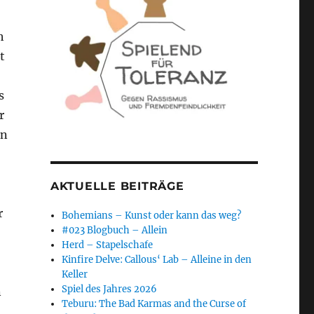
h
t
s
r
en
AKTUELLE BEITRÄGE
r
Bohemians – Kunst oder kann das weg?
#023 Blogbuch – Allein
Herd – Stapelschafe
Kinfire Delve: Callous‘ Lab – Alleine in den
Keller
Spiel des Jahres 2026
n
Teburu: The Bad Karmas and the Curse of