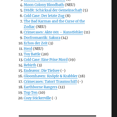
Moon Colony Bloodbath
(NEU)
DHdR: Schicksal der Gemeinschaft
(5)
Cold Case: Der letzte Zug
(8)
The Bad Karmas and the Curse of the
Zodiac
(NEU)
Crimecases: Akte 001 – Kunstfehler
(11)
Dorfromantik: Sakura
(14)
Echos der Zeit
(3)
Herd
(NEU)
Toy Battle
(20)
Cold Case: Eine Prise Mord
(19)
Rebirth
(3)
Endeavor: Die Tiefsee
(-)
Gloomhaven: Knöpfe & Krabbler
(18)
Crimecases: Tatort Traumschiff
(-)
Earthborne Rangers
(12)
Top Ten
(10)
Cozy Stickerville
(-)