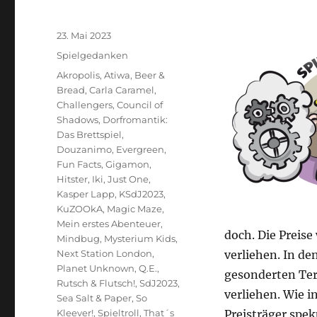
Veröffentlicht
23. Mai 2023
am
Kategorien
Spielgedanken
Schlagwörter
Akropolis
,
Atiwa
,
Beer &
Bread
,
Carla Caramel
,
Challengers
,
Council of
Shadows
,
Dorfromantik:
Das Brettspiel
,
Douzanimo
,
Evergreen
,
Fun Facts
,
Gigamon
,
Hitster
,
Iki
,
Just One
,
Kasper Lapp
,
KSdJ2023
,
KuZOOkA
,
Magic Maze
,
Mein erstes Abenteuer
,
doch. Die Preise
Mindbug
,
Mysterium Kids
,
Next Station London
,
verliehen. In d
Planet Unknown
,
Q.E.
,
gesonderten Ter
Rutsch & Flutsch!
,
SdJ2023
,
verliehen. Wie i
Sea Salt & Paper
,
So
Kleever!
,
Spieltroll
,
That´s
Preisträger spe