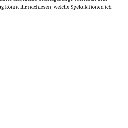
ag könnt ihr nachlesen, welche Spekulationen ich
es 2023 – Die Nominierungen“