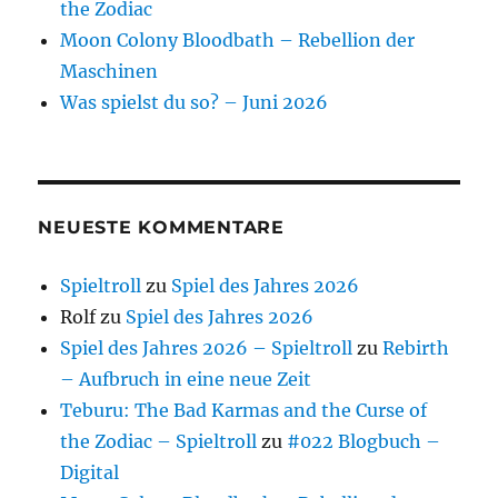
the Zodiac
Moon Colony Bloodbath – Rebellion der
Maschinen
Was spielst du so? – Juni 2026
NEUESTE KOMMENTARE
Spieltroll
zu
Spiel des Jahres 2026
Rolf
zu
Spiel des Jahres 2026
Spiel des Jahres 2026 – Spieltroll
zu
Rebirth
– Aufbruch in eine neue Zeit
Teburu: The Bad Karmas and the Curse of
the Zodiac – Spieltroll
zu
#022 Blogbuch –
Digital