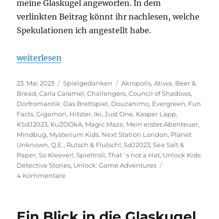
meine Glaskugel angeworfen. In dem
verlinkten Beitrag könnt ihr nachlesen, welche
Spekulationen ich angestellt habe.
„Spiel des Jahres 2023 – Die Nominierungen“
weiterlesen
Veröffentlicht
Kategorien
Schlagwörter
23. Mai 2023
Spielgedanken
Akropolis
,
Atiwa
,
Beer &
am
Bread
,
Carla Caramel
,
Challengers
,
Council of Shadows
,
Dorfromantik: Das Brettspiel
,
Douzanimo
,
Evergreen
,
Fun
Facts
,
Gigamon
,
Hitster
,
Iki
,
Just One
,
Kasper Lapp
,
KSdJ2023
,
KuZOOkA
,
Magic Maze
,
Mein erstes Abenteuer
,
Mindbug
,
Mysterium Kids
,
Next Station London
,
Planet
Unknown
,
Q.E.
,
Rutsch & Flutsch!
,
SdJ2023
,
Sea Salt &
Paper
,
So Kleever!
,
Spieltroll
,
That´s not a Hat
,
Unlock Kids:
Detective Stories
,
Unlock: Game Adventures
zu
4 Kommentare
Spiel
des
Jahres
Ein Blick in die Glaskugel
2023