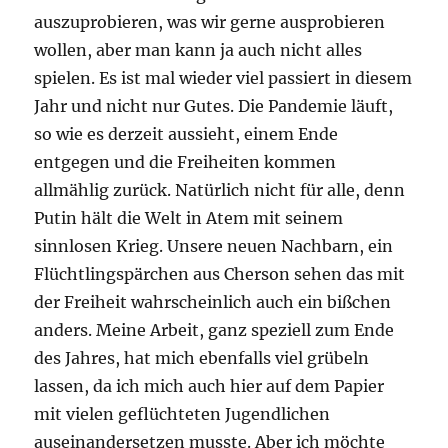
auszuprobieren, was wir gerne ausprobieren
wollen, aber man kann ja auch nicht alles
spielen. Es ist mal wieder viel passiert in diesem
Jahr und nicht nur Gutes. Die Pandemie läuft,
so wie es derzeit aussieht, einem Ende
entgegen und die Freiheiten kommen
allmählig zurück. Natürlich nicht für alle, denn
Putin hält die Welt in Atem mit seinem
sinnlosen Krieg. Unsere neuen Nachbarn, ein
Flüchtlingspärchen aus Cherson sehen das mit
der Freiheit wahrscheinlich auch ein bißchen
anders. Meine Arbeit, ganz speziell zum Ende
des Jahres, hat mich ebenfalls viel grübeln
lassen, da ich mich auch hier auf dem Papier
mit vielen geflüchteten Jugendlichen
auseinandersetzen musste. Aber ich möchte