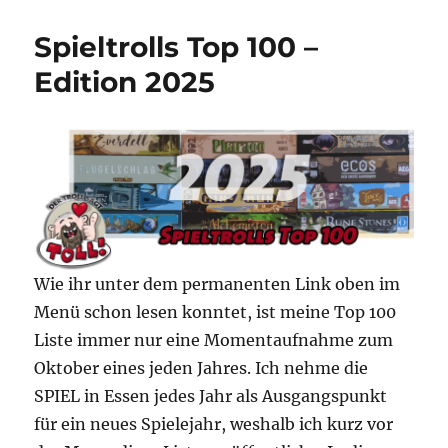
20
Spiele
Spieltrolls Top 100 –
für
2
Edition 2025
Personen
Wie ihr unter dem permanenten Link oben im
Menü schon lesen konntet, ist meine Top 100
Liste immer nur eine Momentaufnahme zum
Oktober eines jeden Jahres. Ich nehme die
SPIEL in Essen jedes Jahr als Ausgangspunkt
für ein neues Spielejahr, weshalb ich kurz vor