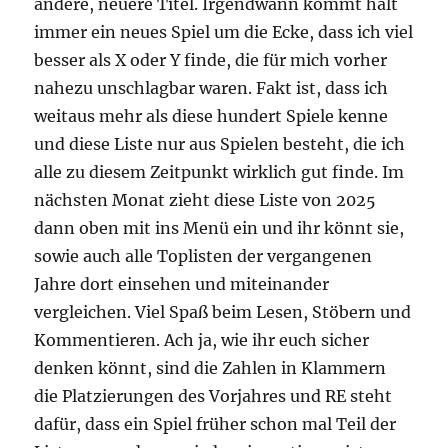
andere, neuere Titel. Irgendwann kommt halt
immer ein neues Spiel um die Ecke, dass ich viel
besser als X oder Y finde, die für mich vorher
nahezu unschlagbar waren. Fakt ist, dass ich
weitaus mehr als diese hundert Spiele kenne
und diese Liste nur aus Spielen besteht, die ich
alle zu diesem Zeitpunkt wirklich gut finde. Im
nächsten Monat zieht diese Liste von 2025
dann oben mit ins Menü ein und ihr könnt sie,
sowie auch alle Toplisten der vergangenen
Jahre dort einsehen und miteinander
vergleichen. Viel Spaß beim Lesen, Stöbern und
Kommentieren. Ach ja, wie ihr euch sicher
denken könnt, sind die Zahlen in Klammern
die Platzierungen des Vorjahres und RE steht
dafür, dass ein Spiel früher schon mal Teil der