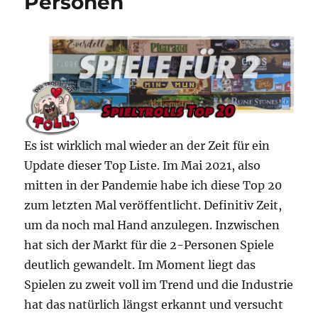
Personen
Es ist wirklich mal wieder an der Zeit für ein
Update dieser Top Liste. Im Mai 2021, also
mitten in der Pandemie habe ich diese Top 20
zum letzten Mal veröffentlicht. Definitiv Zeit,
um da noch mal Hand anzulegen. Inzwischen
hat sich der Markt für die 2-Personen Spiele
deutlich gewandelt. Im Moment liegt das
Spielen zu zweit voll im Trend und die Industrie
hat das natürlich längst erkannt und versucht