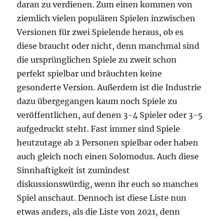
daran zu verdienen. Zum einen kommen von
ziemlich vielen populären Spielen inzwischen
Versionen für zwei Spielende heraus, ob es
diese braucht oder nicht, denn manchmal sind
die ursprünglichen Spiele zu zweit schon
perfekt spielbar und bräuchten keine
gesonderte Version. Außerdem ist die Industrie
dazu übergegangen kaum noch Spiele zu
veröffentlichen, auf denen 3-4 Spieler oder 3-5
aufgedruckt steht. Fast immer sind Spiele
heutzutage ab 2 Personen spielbar oder haben
auch gleich noch einen Solomodus. Auch diese
Sinnhaftigkeit ist zumindest
diskussionswürdig, wenn ihr euch so manches
Spiel anschaut. Dennoch ist diese Liste nun
etwas anders, als die Liste von 2021, denn