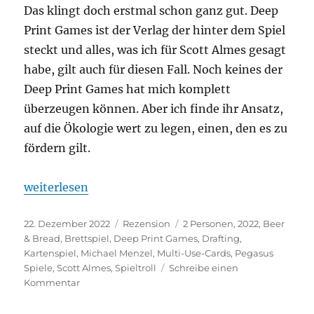
Das klingt doch erstmal schon ganz gut. Deep
Print Games ist der Verlag der hinter dem Spiel
steckt und alles, was ich für Scott Almes gesagt
habe, gilt auch für diesen Fall. Noch keines der
Deep Print Games hat mich komplett
überzeugen können. Aber ich finde ihr Ansatz,
auf die Ökologie wert zu legen, einen, den es zu
fördern gilt.
„Beer & Bread – Heute back ich, morgen brau ich“
weiterlesen
Veröffentlicht
Kategorien
Schlagwörter
22. Dezember 2022
Rezension
2 Personen
,
2022
,
Beer
am
& Bread
,
Brettspiel
,
Deep Print Games
,
Drafting
,
Kartenspiel
,
Michael Menzel
,
Multi-Use-Cards
,
Pegasus
Spiele
,
Scott Almes
,
Spieltroll
Schreibe einen
zu
Kommentar
Beer
&