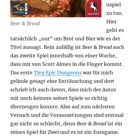
nspiel
zu tun.
Hier
Beer & Bread
geht es
tatsächlich „nur“ um Brot und Bier wie es der
Titel aussagt. Rein zufällig ist
Beer & Bread
auch
das zweite Spiel innerhalb von einer Woche,
dass mir von Scott Almes in die Finger kommt.
Das erste
Tiny Epic Dungeons
war für mich
gelinde gesagt eine Enttäuschung und dort
schrieb ich auch davon, dass mich der Autor
mit noch keinem seiner Spiele so richtig
überzeugen konnte. Also auf zum nächsten
Versuch und die Voraussetzungen sind erstmal
gar nicht so schlecht, denn
Beer & Bread
ist ein
reines Spiel für Zwei und es ist ein Eurogame.