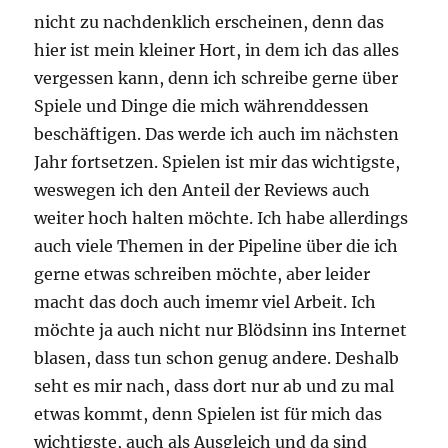
nicht zu nachdenklich erscheinen, denn das
hier ist mein kleiner Hort, in dem ich das alles
vergessen kann, denn ich schreibe gerne über
Spiele und Dinge die mich währenddessen
beschäftigen. Das werde ich auch im nächsten
Jahr fortsetzen. Spielen ist mir das wichtigste,
weswegen ich den Anteil der Reviews auch
weiter hoch halten möchte. Ich habe allerdings
auch viele Themen in der Pipeline über die ich
gerne etwas schreiben möchte, aber leider
macht das doch auch imemr viel Arbeit. Ich
möchte ja auch nicht nur Blödsinn ins Internet
blasen, dass tun schon genug andere. Deshalb
seht es mir nach, dass dort nur ab und zu mal
etwas kommt, denn Spielen ist für mich das
wichtigste, auch als Ausgleich und da sind