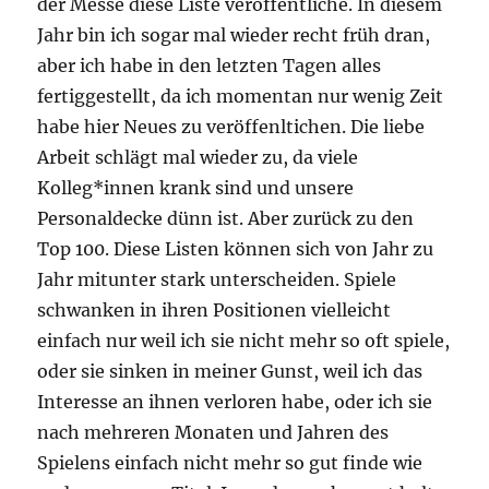
der Messe diese Liste veröffentliche. In diesem
Jahr bin ich sogar mal wieder recht früh dran,
aber ich habe in den letzten Tagen alles
fertiggestellt, da ich momentan nur wenig Zeit
habe hier Neues zu veröffenltichen. Die liebe
Arbeit schlägt mal wieder zu, da viele
Kolleg*innen krank sind und unsere
Personaldecke dünn ist. Aber zurück zu den
Top 100. Diese Listen können sich von Jahr zu
Jahr mitunter stark unterscheiden. Spiele
schwanken in ihren Positionen vielleicht
einfach nur weil ich sie nicht mehr so oft spiele,
oder sie sinken in meiner Gunst, weil ich das
Interesse an ihnen verloren habe, oder ich sie
nach mehreren Monaten und Jahren des
Spielens einfach nicht mehr so gut finde wie