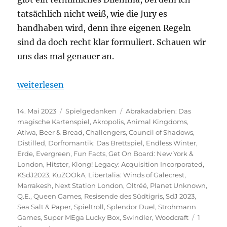
tatsächlich nicht weiß, wie die Jury es
handhaben wird, denn ihre eigenen Regeln
sind da doch recht klar formuliert. Schauen wir
uns das mal genauer an.
„Ein Blick in die Glaskugel“
weiterlesen
Veröffentlicht
Kategorien
Schlagwörter
14. Mai 2023
Spielgedanken
Abrakadabrien: Das
am
magische Kartenspiel
,
Akropolis
,
Animal Kingdoms
,
Atiwa
,
Beer & Bread
,
Challengers
,
Council of Shadows
,
Distilled
,
Dorfromantik: Das Brettspiel
,
Endless Winter
,
Erde
,
Evergreen
,
Fun Facts
,
Get On Board: New York &
London
,
Hitster
,
Klong! Legacy: Acquisition Incorporated
,
KSdJ2023
,
KuZOOkA
,
Libertalia: Winds of Galecrest
,
Marrakesh
,
Next Station London
,
Oltréé
,
Planet Unknown
,
Q.E.
,
Queen Games
,
Resisende des Südtigris
,
SdJ 2023
,
Sea Salt & Paper
,
Spieltroll
,
Splendor Duel
,
Strohmann
Games
,
Super MEga Lucky Box
,
Swindler
,
Woodcraft
1