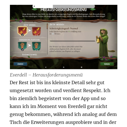
Everdell – Herausforderungsmenü
Der Rest ist bis ins kleinste Detail sehr gut
umgesetzt worden und verdient Respekt. Ich
bin ziemlich begeistert von der App und so
kann ich im Moment von Everdell gar nicht
genug bekommen, während ich analog auf dem
Tisch die Erweiterungen ausprobiere und in der