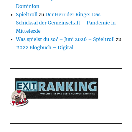
Dominion
Spieltroll
zu
Der Herr der Ringe: Das
Schicksal der Gemeinschaft – Pandemie in
Mittelerde
Was spielst du so? – Juni 2026 – Spieltroll
zu
#022 Blogbuch – Digital