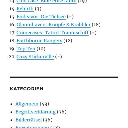
Cold Case: Eine Prise Mord
(19)
Rebirth
(3)
Endeavor: Die Tiefsee
(-)
Gloomhaven: Knöpfe & Krabbler
(18)
Crimecases: Tatort Traumschiff
(-)
Earthborne Rangers
(12)
Top Ten
(10)
Cozy Stickerville
(-)
KATEGORIEN
Allgemein
(53)
Begriffserklärung
(76)
Bilderrätsel
(36)
Erweiterungen
(58)