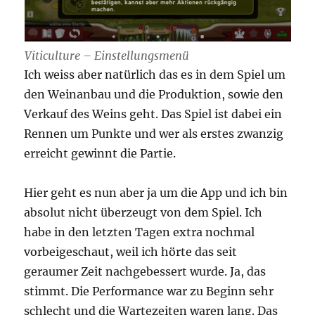
Viticulture – Einstellungsmenü
Ich weiss aber natürlich das es in dem Spiel um
den Weinanbau und die Produktion, sowie den
Verkauf des Weins geht. Das Spiel ist dabei ein
Rennen um Punkte und wer als erstes zwanzig
erreicht gewinnt die Partie.
Hier geht es nun aber ja um die App und ich bin
absolut nicht überzeugt von dem Spiel. Ich
habe in den letzten Tagen extra nochmal
vorbeigeschaut, weil ich hörte das seit
geraumer Zeit nachgebessert wurde. Ja, das
stimmt. Die Performance war zu Beginn sehr
schlecht und die Wartezeiten waren lang. Das