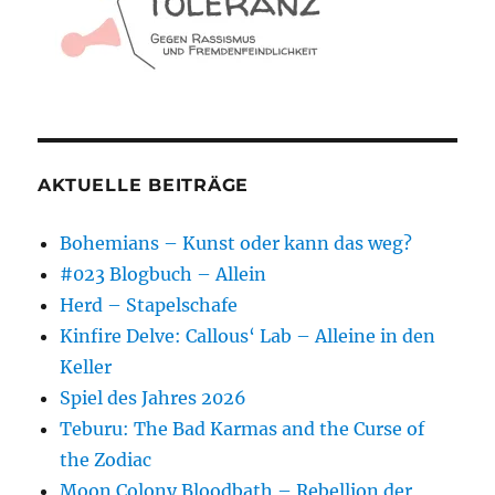
AKTUELLE BEITRÄGE
Bohemians – Kunst oder kann das weg?
#023 Blogbuch – Allein
Herd – Stapelschafe
Kinfire Delve: Callous‘ Lab – Alleine in den
Keller
Spiel des Jahres 2026
Teburu: The Bad Karmas and the Curse of
the Zodiac
Moon Colony Bloodbath – Rebellion der