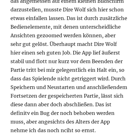
das angemessen auf einem kleinen Bildschirm
darzustellen, musste Dire Wolf sich hier schon
etwas einfallen lassen. Das ist durch zusätzliche
Bedienelemente, mit denen unterscheidliche
Ansichten gezoomed werden können, aber
sehr gut gelöst. Überhaupt macht Dire Wolf
hier einen seh guten Job. Die App lief äußerst
stabil und flott nur kurz vor dem Beenden der
Partie tritt bei mir gelegentlich ein Halt ein, so
dass das Spielende nicht getriggert wird. Durch
Speichern und Neustarten und anschließendem
Fortsetzen der gespeicherten Partie, lässt sich
diese dann aber doch abschließen. Das ist
definitv ein Bug der noch behoben werden
muss, aber angesichts des Alters der App
nehme ich das noch nciht so ernst.