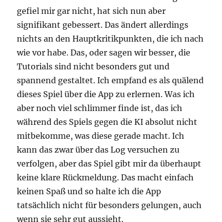
gefiel mir gar nicht, hat sich nun aber
signifikant gebessert. Das ändert allerdings
nichts an den Hauptkritikpunkten, die ich nach
wie vor habe. Das, oder sagen wir besser, die
Tutorials sind nicht besonders gut und
spannend gestaltet. Ich empfand es als quälend
dieses Spiel über die App zu erlernen. Was ich
aber noch viel schlimmer finde ist, das ich
während des Spiels gegen die KI absolut nicht
mitbekomme, was diese gerade macht. Ich
kann das zwar über das Log versuchen zu
verfolgen, aber das Spiel gibt mir da überhaupt
keine klare Rückmeldung. Das macht einfach
keinen Spaß und so halte ich die App
tatsächlich nicht für besonders gelungen, auch
wenn sie sehr gut aussieht.