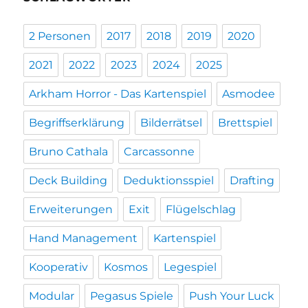
2 Personen
2017
2018
2019
2020
2021
2022
2023
2024
2025
Arkham Horror - Das Kartenspiel
Asmodee
Begriffserklärung
Bilderrätsel
Brettspiel
Bruno Cathala
Carcassonne
Deck Building
Deduktionsspiel
Drafting
Erweiterungen
Exit
Flügelschlag
Hand Management
Kartenspiel
Kooperativ
Kosmos
Legespiel
Modular
Pegasus Spiele
Push Your Luck