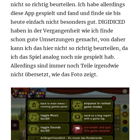
nicht so richtig beurteilen. Ich habe allerdings
diese App gespielt und fand und finde sie bis
heute einfach nicht besonders gut. DIGIDICED
haben in der Vergangenheit wie ich finde
schon gute Umsetzungen gemacht, von daher
kann ich das hier nicht so richtig beurteilen, da
ich das Spiel analog noch nie gespielt hab.
Allerdings sind immer noch Teile irgendwie
nicht übersetzt, wie das Foto zeigt.