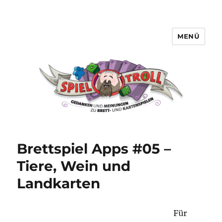
MENÜ
Spieltroll
Brettspiel Apps #05 –
Tiere, Wein und
Landkarten
Für