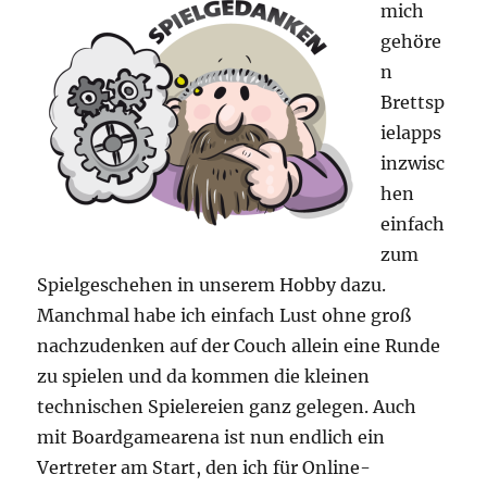
mich
gehöre
n
Brettsp
ielapps
inzwisc
hen
einfach
zum
Spielgeschehen in unserem Hobby dazu.
Manchmal habe ich einfach Lust ohne groß
nachzudenken auf der Couch allein eine Runde
zu spielen und da kommen die kleinen
technischen Spielereien ganz gelegen. Auch
mit Boardgamearena ist nun endlich ein
Vertreter am Start, den ich für Online-