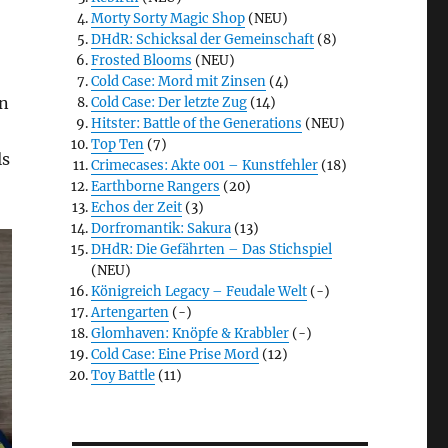
Morty Sorty Magic Shop
(NEU)
DHdR: Schicksal der Gemeinschaft
(8)
Frosted Blooms
(NEU)
Cold Case: Mord mit Zinsen
(4)
in
Cold Case: Der letzte Zug
(14)
Hitster: Battle of the Generations
(NEU)
Top Ten
(7)
ls
Crimecases: Akte 001 – Kunstfehler
(18)
Earthborne Rangers
(20)
Echos der Zeit
(3)
Dorfromantik: Sakura
(13)
DHdR: Die Gefährten – Das Stichspiel
(NEU)
Königreich Legacy – Feudale Welt
(-)
Artengarten
(-)
Glomhaven: Knöpfe & Krabbler
(-)
Cold Case: Eine Prise Mord
(12)
Toy Battle
(11)