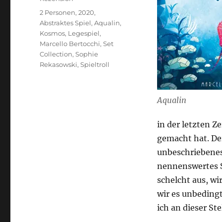
Schlagwörter
2 Personen
,
2020
,
Abstraktes Spiel
,
Aqualin
,
Kosmos
,
Legespiel
,
Marcello Bertocchi
,
Set
Collection
,
Sophie
Rekasowski
,
Spieltroll
Aqualin
in der letzten Z
gemacht hat. Der
unbeschriebenes
nennenswertes Sp
schelcht aus, wi
wir es unbeding
ich an dieser St