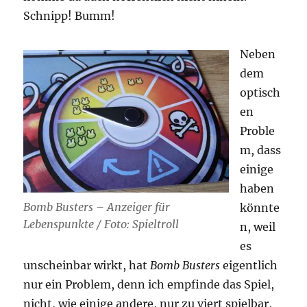
Schnipp! Bumm!
Neben
dem
optisch
en
Proble
m, dass
einige
haben
Bomb Busters – Anzeiger für
könnte
Lebenspunkte / Foto: Spieltroll
n, weil
es
unscheinbar wirkt, hat
Bomb Busters
eigentlich
nur ein Problem, denn ich empfinde das Spiel,
nicht, wie einige andere, nur zu viert spielbar,