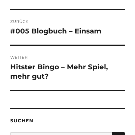
Beitragsnavigation
ZURÜCK
#005 Blogbuch – Einsam
Vorheriger
Beitrag:
WEITER
Hitster Bingo – Mehr Spiel,
Nächster
Beitrag:
mehr gut?
SUCHEN
SU