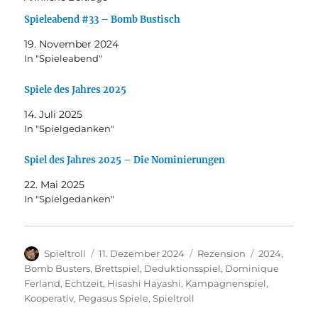
Spieleabend #33 – Bomb Bustisch
19. November 2024
In "Spieleabend"
Spiele des Jahres 2025
14. Juli 2025
In "Spielgedanken"
Spiel des Jahres 2025 – Die Nominierungen
22. Mai 2025
In "Spielgedanken"
Autor
Veröffentlicht
Kategorien
Schlagwörte
Spieltroll
11. Dezember 2024
Rezension
2024
,
am
Bomb Busters
,
Brettspiel
,
Deduktionsspiel
,
Dominique
Ferland
,
Echtzeit
,
Hisashi Hayashi
,
Kampagnenspiel
,
Kooperativ
,
Pegasus Spiele
,
Spieltroll