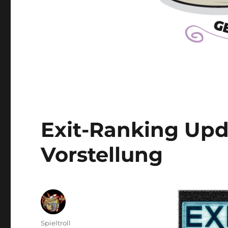
Exit-Ranking Upda
Vorstellung
Autor
Spieltroll