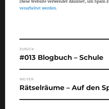
Diese Website verwendet Akismet, um Spam z
verarbeitet werden.
Beitragsnavigation
ZURÜCK
#013 Blogbuch – Schule
Vorheriger
Beitrag:
WEITER
Rätselräume – Auf den S
Nächster
Beitrag: