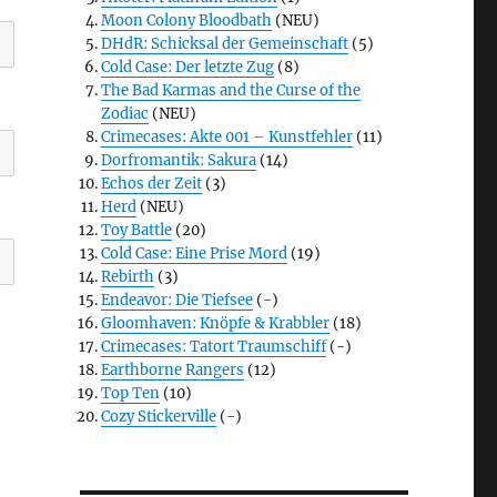
Moon Colony Bloodbath
(NEU)
DHdR: Schicksal der Gemeinschaft
(5)
Cold Case: Der letzte Zug
(8)
The Bad Karmas and the Curse of the
Zodiac
(NEU)
Crimecases: Akte 001 – Kunstfehler
(11)
Dorfromantik: Sakura
(14)
Echos der Zeit
(3)
Herd
(NEU)
Toy Battle
(20)
Cold Case: Eine Prise Mord
(19)
Rebirth
(3)
Endeavor: Die Tiefsee
(-)
Gloomhaven: Knöpfe & Krabbler
(18)
Crimecases: Tatort Traumschiff
(-)
Earthborne Rangers
(12)
Top Ten
(10)
Cozy Stickerville
(-)