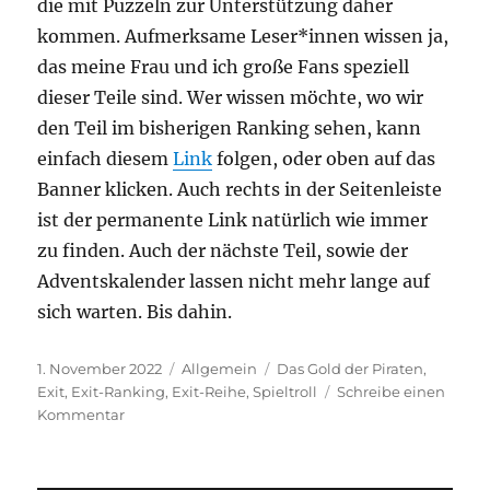
die mit Puzzeln zur Unterstützung daher
kommen. Aufmerksame Leser*innen wissen ja,
das meine Frau und ich große Fans speziell
dieser Teile sind. Wer wissen möchte, wo wir
den Teil im bisherigen Ranking sehen, kann
einfach diesem
Link
folgen, oder oben auf das
Banner klicken. Auch rechts in der Seitenleiste
ist der permanente Link natürlich wie immer
zu finden. Auch der nächste Teil, sowie der
Adventskalender lassen nicht mehr lange auf
sich warten. Bis dahin.
Veröffentlicht
Kategorien
Schlagwörter
1. November 2022
Allgemein
Das Gold der Piraten
,
am
Exit
,
Exit-Ranking
,
Exit-Reihe
,
Spieltroll
Schreibe einen
zu
Kommentar
Exit-
Ranking
Update: