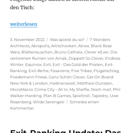
den Tisch:
„Was spielst du so? – Oktober 2022“
weiterlesen
Veröffentlicht
Kategorien
Schlagwörter
3. November 2022
Was spielst du so?
7 Wonders
am
Architects
,
Akropolis
,
Artischocken
,
Atiwa
,
Black Rose
Wars
,
Blätterrauschen
,
Bruno Cathala
,
Clever 4Ever
,
Die
verlorenen Ruinen von Arnak
,
Doppelt So Clever
,
Endless
Winter
,
Equinox
,
Exit
,
Exit - Das Gold der Piraten
,
Exit-
Ranking
,
Exit-Reihe
,
Fasanerie
,
Five Tribes
,
Flügelschlag
,
Friedemann Friese
,
Ganz Schön Clever
,
Get On Board:
New York & London
,
Hadrianswall
,
Matthew Dunstan
,
MicroMacro: Crime City - All In
,
My Shelfie
,
Noch mal!
,
Phil
Walker-Harding
,
Plan B Games
,
Spieltroll
,
Tapestry
,
Uwe
Rosenberg
,
Wilde Serengeti
Schreibe einen
zu
Kommentar
Was
spielst
du
Exit-Ranking Update: Das
so?