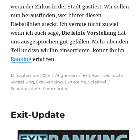
wenn der Zirkus in der Stadt gastiert. Wir sollen
nun herausfinden, wer hinter diesen
Diebstählen steckt. Ich verrate nicht zu viel,
wenn ich euch sage,
Die letzte Vorstellung
hat
uns ausgesprochen gut gefallen. Mehr über den
Teil und wo wir ihn einsortieren, könnt ihr im
Ranking
erfahren.
Veröffentlicht
Kategorien
Schlagwörter
12. September 2025
Allgemein
Exit
,
Exit - Die letzte
am
Vorstellung
,
Exit-Ranking
,
Exit-Reihe
,
Spieltroll
zu
Schreibe einen Kommentar
Exit-
Ranking
Update
Exit-Update
–
Die
letzte
Vorstellung