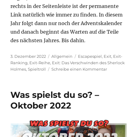
rechts in der Seitenleiste ist der permanente
Link natürlich wie immer zu finden. In diesem
Jahr folgt dann nur noch der Adventskalender
und danach beginnt das Warten auf die Teile
des nächsten Jahres. Bis dahin.
Veröffentlicht
Kategorien
Schlagwörter
3. Dezember 2022
Allgemein
Escapespiel
,
Exit
,
Exit-
am
Ranking
,
Exit-Reihe
,
Exit: Das Verschwinden des Sherlock
zu
Holmes
,
Spieltroll
Schreibe einen Kommentar
Exit-
Ranking
Update:
Was spielst du so? –
Das
Verschwinden
Oktober 2022
des
Sherlock
Holmes