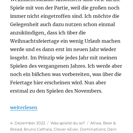
Spiele mit von der Partie, weil die großen noch
immer nicht eingetroffen sind. Ich möchte die
Gelegenheit auch dazu nutzen schon einmal
anzukündigen, dass ich über die
Weihnachtsfeiertage ein wenig Urlaub machen
werde und es dann erst im neuen Jahr wieder
losgeht. Im Prinzip wie jedes Jahr mit meinen
Spielen des vergangenen Jahres. Ich werde aber
noch ein bißchen was vorbereiten, was über die
Feiertage hier erscheinen wird. Nun aber
erstmal zu den Spielen des Novembers.
„Was spielst du so? – November 2022“
weiterlesen
Veröffentlicht
Kategorien
Schlagwörter
4. Dezember 2022
Was spielst du so?
Atiwa
,
Beer &
am
Bread
,
Bruno Cathala
,
Clever 4Ever
,
Dominations: Dein