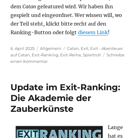
dem
Catan
gefeatured wird. Wir haben ihn
gespielt und eingeordnet. Wer wissen will, wo
der Teil steht, klickt bitte recht auf den
Ranking-Button oder folgt
diesem Link
!
Veröffentlicht
Kategorien
Schlagwörter
6. April 2025
Allgemein
Catan
,
Exit
,
Exit - Abenteuer
am
auf Catan
,
Exit-Ranking
,
Exit-Reihe
,
Spieltroll
Schreibe
zu
einen Kommentar
Exit-
Update
Update im Exit-Ranking:
Die Akademie der
Zauberkünste
Lange
hat es