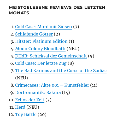
MEISTGELESENE REVIEWS DES LETZTEN
MONATS
Cold Case: Mord mit Zinsen
(7)
Schlafende Götter
(2)
Hitster: Platinum Edition
(1)
Moon Colony Bloodbath
(NEU)
DHdR: Schicksal der Gemeinschaft
(5)
Cold Case: Der letzte Zug
(8)
The Bad Karmas and the Curse of the Zodiac
(NEU)
Crimecases: Akte 001 – Kunstfehler
(11)
Dorfromantik: Sakura
(14)
Echos der Zeit
(3)
Herd
(NEU)
Toy Battle
(20)