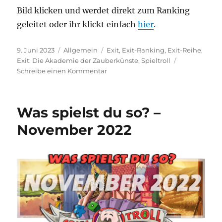
Bild klicken und werdet direkt zum Ranking
geleitet oder ihr klickt einfach
hier
.
Veröffentlicht
Kategorien
Schlagwörter
9. Juni 2023
Allgemein
Exit
,
Exit-Ranking
,
Exit-Reihe
,
am
Exit: Die Akademie der Zauberkünste
,
Spieltroll
zu
Schreibe einen Kommentar
Update
im
Exit-
Was spielst du so? –
Ranking:
Die
November 2022
Akademie
der
Zauberkünste