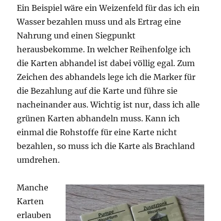
Ein Beispiel wäre ein Weizenfeld für das ich ein
Wasser bezahlen muss und als Ertrag eine
Nahrung und einen Siegpunkt
herausbekomme. In welcher Reihenfolge ich
die Karten abhandel ist dabei völlig egal. Zum
Zeichen des abhandels lege ich die Marker für
die Bezahlung auf die Karte und führe sie
nacheinander aus. Wichtig ist nur, dass ich alle
grünen Karten abhandeln muss. Kann ich
einmal die Rohstoffe für eine Karte nicht
bezahlen, so muss ich die Karte als Brachland
umdrehen.
Manche
Karten
erlauben