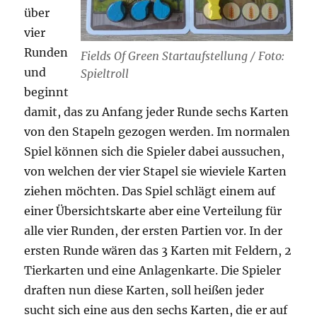
über
vier
Runden
Fields Of Green Startaufstellung / Foto:
und
Spieltroll
beginnt
damit, das zu Anfang jeder Runde sechs Karten
von den Stapeln gezogen werden. Im normalen
Spiel können sich die Spieler dabei aussuchen,
von welchen der vier Stapel sie wieviele Karten
ziehen möchten. Das Spiel schlägt einem auf
einer Übersichtskarte aber eine Verteilung für
alle vier Runden, der ersten Partien vor. In der
ersten Runde wären das 3 Karten mit Feldern, 2
Tierkarten und eine Anlagenkarte. Die Spieler
draften nun diese Karten, soll heißen jeder
sucht sich eine aus den sechs Karten, die er auf