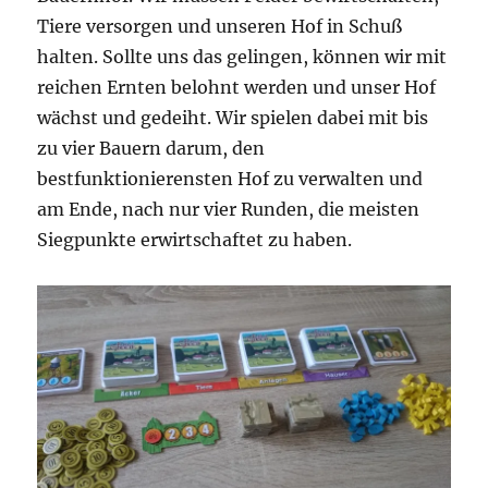
Tiere versorgen und unseren Hof in Schuß
halten. Sollte uns das gelingen, können wir mit
reichen Ernten belohnt werden und unser Hof
wächst und gedeiht. Wir spielen dabei mit bis
zu vier Bauern darum, den
bestfunktionierensten Hof zu verwalten und
am Ende, nach nur vier Runden, die meisten
Siegpunkte erwirtschaftet zu haben.