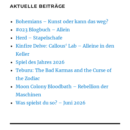
AKTUELLE BEITRÄGE
Bohemians – Kunst oder kann das weg?
#023 Blogbuch – Allein
Herd – Stapelschafe
Kinfire Delve: Callous‘ Lab – Alleine in den
Keller
Spiel des Jahres 2026
Teburu: The Bad Karmas and the Curse of
the Zodiac
Moon Colony Bloodbath – Rebellion der
Maschinen
Was spielst du so? – Juni 2026