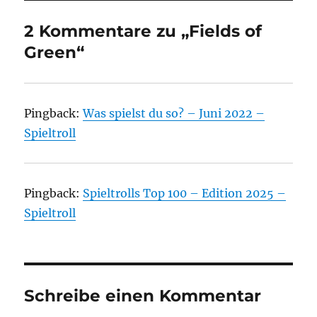
2 Kommentare zu „Fields of
Green“
Pingback:
Was spielst du so? – Juni 2022 –
Spieltroll
Pingback:
Spieltrolls Top 100 – Edition 2025 –
Spieltroll
Schreibe einen Kommentar