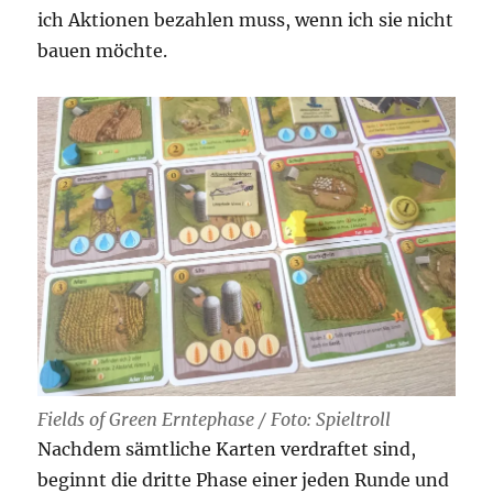
ich Aktionen bezahlen muss, wenn ich sie nicht
bauen möchte.
Fields of Green Erntephase / Foto: Spieltroll
Nachdem sämtliche Karten verdraftet sind,
beginnt die dritte Phase einer jeden Runde und