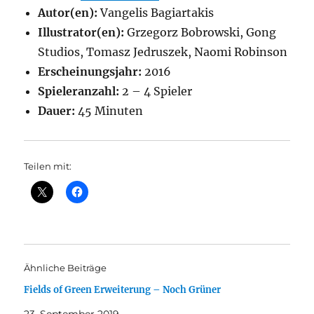
Autor(en):
Vangelis Bagiartakis
Illustrator(en):
Grzegorz Bobrowski, Gong
Studios, Tomasz Jedruszek, Naomi Robinson
Erscheinungsjahr:
2016
Spieleranzahl:
2 – 4 Spieler
Dauer:
45 Minuten
Teilen mit:
Ähnliche Beiträge
Fields of Green Erweiterung – Noch Grüner
23. September 2019