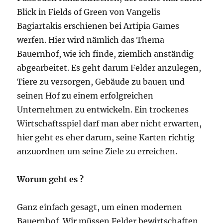
Blick in Fields of Green von Vangelis
Bagiartakis erschienen bei Artipia Games
werfen. Hier wird nämlich das Thema
Bauernhof, wie ich finde, ziemlich anständig
abgearbeitet. Es geht darum Felder anzulegen,
Tiere zu versorgen, Gebäude zu bauen und
seinen Hof zu einem erfolgreichen
Unternehmen zu entwickeln. Ein trockenes
Wirtschaftsspiel darf man aber nicht erwarten,
hier geht es eher darum, seine Karten richtig
anzuordnen um seine Ziele zu erreichen.
Worum geht es ?
Ganz einfach gesagt, um einen modernen
Bauernhof. Wir müssen Felder bewirtschaften,