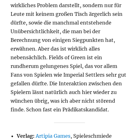
wirkliches Problem darstellt, sondern nur für
Leute mit keinem großen Tisch ärgerlich sein
dürfte, sowie die manchmal entstehende
Unübersichtlichkeit, die man bei der
Berechnung von einigen Siegpunkten hat,
erwähnen. Aber das ist wirklich alles
nebensächlich. Fields of Green ist ein
rundherum gelungenes Spiel, das vor allem
Fans von Spielen wie Imperial Settlers sehr gut
gefallen dürfte. Die Interaktion zwischen den
Spielern lässt natürlich auch hier wieder zu
wünchen übrig, was ich aber nicht störend
finde. Schon fast ein Prädikatskandidat.
Verlag:
Artipia Games
, Spieleschmiede