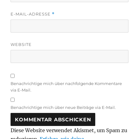
E-MAIL-ADRESSE
*
WEBSITE
Benachrichtige mich über nachfolgende Kommentare
via E-Mail.
Benachrichtige mich über neue Beiträge via E-Mail.
Diese Website verwendet Akismet, um Spam zu