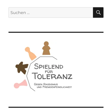
SU
Suchen
nach: