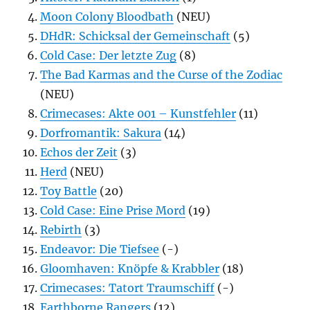
Moon Colony Bloodbath
(NEU)
DHdR: Schicksal der Gemeinschaft
(5)
Cold Case: Der letzte Zug
(8)
The Bad Karmas and the Curse of the Zodiac
(NEU)
Crimecases: Akte 001 – Kunstfehler
(11)
Dorfromantik: Sakura
(14)
Echos der Zeit
(3)
Herd
(NEU)
Toy Battle
(20)
Cold Case: Eine Prise Mord
(19)
Rebirth
(3)
Endeavor: Die Tiefsee
(-)
Gloomhaven: Knöpfe & Krabbler
(18)
Crimecases: Tatort Traumschiff
(-)
Earthborne Rangers
(12)