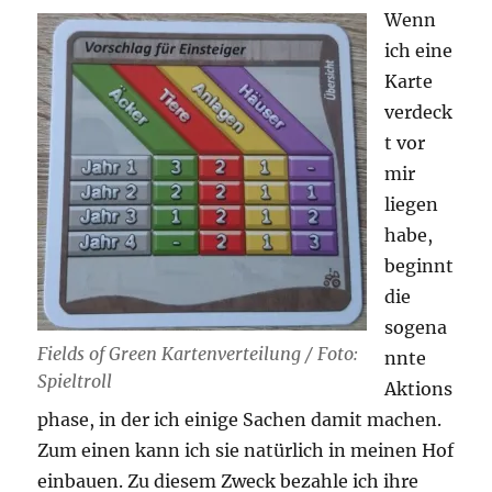
Wenn
ich eine
Karte
verdeck
t vor
mir
liegen
habe,
beginnt
die
sogena
Fields of Green Kartenverteilung / Foto:
nnte
Spieltroll
Aktions
phase, in der ich einige Sachen damit machen.
Zum einen kann ich sie natürlich in meinen Hof
einbauen. Zu diesem Zweck bezahle ich ihre