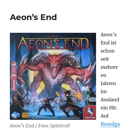
Aeon’s End
Aeon’s
End ist
schon
seit
mehrer
en
Jahren
im
Ausland
ein Hit.
Auf
Boardga
Aeon’s End / Foto: Spieltroll