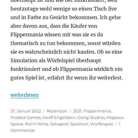
heutzutage wohl wenige so einen Tisch live
und in Farbe zu Gesicht bekommen. Ich gehe
aber davon aus, dass die Käufer von
Flippermania wissen mit was sie es da
thematisch zu tun bekommen, sonst würden
sie es wahrscheinlich nicht kaufen. Ob so eine
Simulation als Würfelspiel überhaupt
funktioniert und ob Flippermania wirklich ein
gutes Spiel ist, erfahrt ihr wenn ihr weiterlest.
„Flippermania“
weiterlesen
Veröffentlicht
Kategorien
Schlagwörter
27. Januar 2022
Rezension
2021
,
Flippermania
,
am
Frosted Games
,
Geoff Engelstein
,
Gong Studios
,
Pegasus
Spiele
,
Roll'n'Write
,
Solospiel
,
Spieltroll
,
Würfelspiel
1
zu
Kommentar
Flippermania