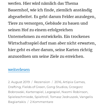
werfen. Hier wird nämlich das Thema
Bauernhof, wie ich finde, ziemlich anständig
abgearbeitet. Es geht darum Felder anzulegen,
Tiere zu versorgen, Gebäude zu bauen und
seinen Hof zu einem erfolgreichen
Unternehmen zu entwickeln. Ein trockenes
Wirtschaftsspiel darf man aber nicht erwarten,
hier geht es eher darum, seine Karten richtig
anzuordnen um seine Ziele zu erreichen.
„Fields of Green“
weiterlesen
Veröffentlicht
Kategorien
Schlagwörter
2. August 2019
Rezension
2016
,
Artipia Games
,
am
Drafting
,
Fields of Green
,
Gong Studios
,
Grzegorz
Bobrowski
,
Kartenspiel
,
Legespiel
,
Naomi Robinson
,
Spieleschmiede
,
Spieltroll
,
Tomasz Jedruszek
,
Vangelis
zu
Bagiartakis
2 Kommentare