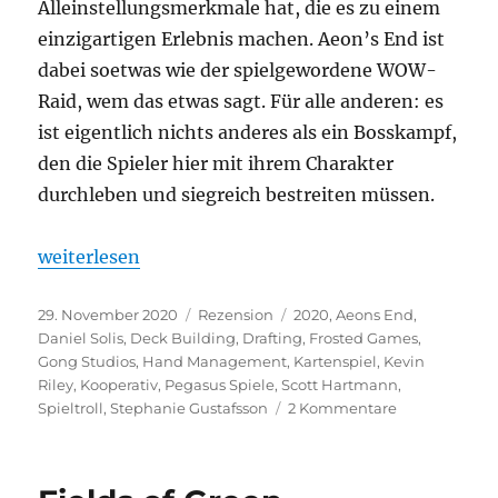
Alleinstellungsmerkmale hat, die es zu einem
einzigartigen Erlebnis machen. Aeon’s End ist
dabei soetwas wie der spielgewordene WOW-
Raid, wem das etwas sagt. Für alle anderen: es
ist eigentlich nichts anderes als ein Bosskampf,
den die Spieler hier mit ihrem Charakter
durchleben und siegreich bestreiten müssen.
„Aeon’s End“
weiterlesen
Veröffentlicht
Kategorien
Schlagwörter
29. November 2020
Rezension
2020
,
Aeons End
,
am
Daniel Solis
,
Deck Building
,
Drafting
,
Frosted Games
,
Gong Studios
,
Hand Management
,
Kartenspiel
,
Kevin
Riley
,
Kooperativ
,
Pegasus Spiele
,
Scott Hartmann
,
zu
Spieltroll
,
Stephanie Gustafsson
2 Kommentare
Aeon’s
End