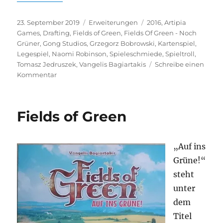
Veröffentlicht
Kategorien
Schlagwörter
23. September 2019
Erweiterungen
2016
,
Artipia
am
Games
,
Drafting
,
Fields of Green
,
Fields Of Green - Noch
Grüner
,
Gong Studios
,
Grzegorz Bobrowski
,
Kartenspiel
,
Legespiel
,
Naomi Robinson
,
Spieleschmiede
,
Spieltroll
,
Tomasz Jedruszek
,
Vangelis Bagiartakis
Schreibe einen
zu
Kommentar
Fields
of
Green
Fields of Green
Erweiterung
–
Noch
„Auf ins
Grüner
Grüne!“
steht
unter
dem
Titel