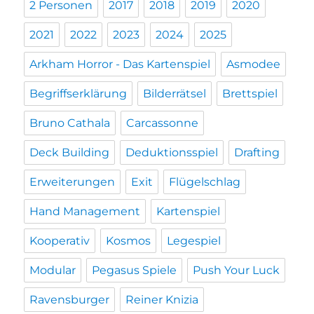
2 Personen
2017
2018
2019
2020
2021
2022
2023
2024
2025
Arkham Horror - Das Kartenspiel
Asmodee
Begriffserklärung
Bilderrätsel
Brettspiel
Bruno Cathala
Carcassonne
Deck Building
Deduktionsspiel
Drafting
Erweiterungen
Exit
Flügelschlag
Hand Management
Kartenspiel
Kooperativ
Kosmos
Legespiel
Modular
Pegasus Spiele
Push Your Luck
Ravensburger
Reiner Knizia