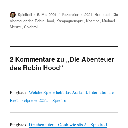
Autor
Veröffentlicht
Kategorien
Schlagwörter
Spieltroll
5. Mai 2021
Rezension
2021
,
Brettspiel
,
Die
am
Abenteuer des Robin Hood
,
Kampagnenspiel
,
Kosmos
,
Michael
Menzel
,
Spieltroll
2 Kommentare zu „Die Abenteuer
des Robin Hood“
Pingback:
Welche Spiele liebt das Ausland: Internationale
Brettspielpreise 2022 – Spieltroll
Pingback:
Drachenhüter – Oooh wie süss! – Spieltroll