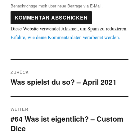
Benachrichtige mich über neue Beiträge via E-Mail.
Diese Website verwendet Akismet, um Spam zu reduzieren.
Erfahre, wie deine Kommentardaten verarbeitet werden.
Beitragsnavigation
ZURÜCK
Was spielst du so? – April 2021
Vorheriger
Beitrag:
WEITER
#64 Was ist eigentlich? – Custom
Nächster
Dice
Beitrag: