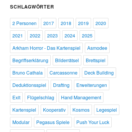
SCHLAGWÖRTER
2 Personen
2017
2018
2019
2020
2021
2022
2023
2024
2025
Arkham Horror - Das Kartenspiel
Asmodee
Begriffserklärung
Bilderrätsel
Brettspiel
Bruno Cathala
Carcassonne
Deck Building
Deduktionsspiel
Drafting
Erweiterungen
Exit
Flügelschlag
Hand Management
Kartenspiel
Kooperativ
Kosmos
Legespiel
Modular
Pegasus Spiele
Push Your Luck