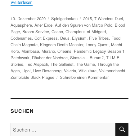
„Spielejahrgang 2015 – Ein Füllhorn guter Spiele?“
weiterlesen
Veröffentlicht
Kategorien
Schlagwörter
13. Dezember 2020
Spielgedanken
2015
,
7 Wonders Duel
,
am
Aquasphere
,
Arler Erde
,
Auf den Spuren von Marco Polo
,
Blood
Rage
,
Broom Service
,
Cacao
,
Champions of Midgard
,
Codenames
,
Colt Express
,
Deus
,
Elysium
,
Five Tribes
,
Food
Chain Magnate
,
Kingdom Death Monster
,
Loony Quest
,
Machi
Koro
,
Mombasa
,
Murano
,
Orleans
,
Pandemic Legacy Season 1
,
Patchwork
,
Räuber der Nordsee
,
Simsala... Bumm?
,
T.I.M.E.
Stories
,
Ted Alspach
,
The Gallerist
,
The Game
,
Through the
Ages
,
Ugo!
,
Uwe Rosenberg
,
Valeria
,
Viticulture
,
Vollmondnacht
,
zu
Zombicide Black Plague
Schreibe einen Kommentar
Spielejahrgang
2015
–
Ein
Füllhorn
SUCHEN
guter
Spiele?
SU
Suchen
nach: