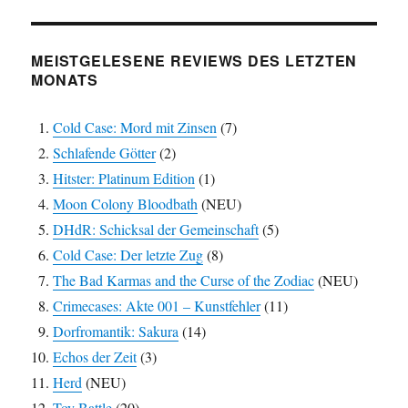
MEISTGELESENE REVIEWS DES LETZTEN
MONATS
Cold Case: Mord mit Zinsen
(7)
Schlafende Götter
(2)
Hitster: Platinum Edition
(1)
Moon Colony Bloodbath
(NEU)
DHdR: Schicksal der Gemeinschaft
(5)
Cold Case: Der letzte Zug
(8)
The Bad Karmas and the Curse of the Zodiac
(NEU)
Crimecases: Akte 001 – Kunstfehler
(11)
Dorfromantik: Sakura
(14)
Echos der Zeit
(3)
Herd
(NEU)
Toy Battle
(20)