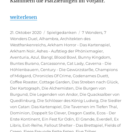
Klammern die Platzierungen im Vorjahr.
„Spieltrolls Top 100 – 2020 Edition“
weiterlesen
Veröffentlicht
Kategorien
Schlagwörter
21. Oktober 2020
Spielgedanken
7 Wonders
,
7
am
Wonders Duel
,
Alhambra
,
Architekten des
Westfrankenreichs
,
Arkham Horror - Das Kartenspiel
,
Arkham Noir
,
Ashes - Aufstieg der Phönixmagier
,
Aventuria
,
Azul
,
Bang!
,
Blood Bowl
,
Bunny Kingdom
,
Buntes Burano
,
Carcassonne
,
Cat Lady
,
Caverna - Die
Höhlenbauern
,
Century - Die Gewürzstarße
,
Champions
of Midgard
,
Chronicles Of Crime
,
Codenames Duett
,
Coffee Roaster
,
Cottage Garden
,
Das Streben nach Glück
,
Der Kartograph
,
Die Alchemisten
,
Die Burgen von
Burgund
,
Die Legenden von Andor
,
Die Quacksalber von
Quedlinburg
,
Die Schlösser des König Ludwig
,
Die Siedler
von Catan: Das Kartenspiel
,
Die Tavernen im Tiefen Thal
,
Dominion
,
Doppelt So Clever
,
Dragon Castle
,
Ecos - Der
Erste Kontinent
,
Ein Fest für Odin
,
El Grande
,
Everdell
,
Ex
Libris
,
Exit-Reihe
,
Fallout Shelter - Das Brettspiel
,
Fields of
Green
,
Fiese Freunde Fette Feten
,
Five Tribes
,