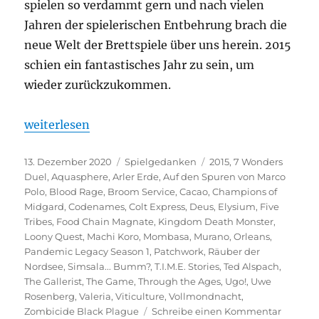
spielen so verdammt gern und nach vielen
Jahren der spielerischen Entbehrung brach die
neue Welt der Brettspiele über uns herein. 2015
schien ein fantastisches Jahr zu sein, um
wieder zurückzukommen.
„Spielejahrgang 2015 – Ein Füllhorn guter Spiele?“
weiterlesen
Veröffentlicht
Kategorien
Schlagwörter
13. Dezember 2020
Spielgedanken
2015
,
7 Wonders
am
Duel
,
Aquasphere
,
Arler Erde
,
Auf den Spuren von Marco
Polo
,
Blood Rage
,
Broom Service
,
Cacao
,
Champions of
Midgard
,
Codenames
,
Colt Express
,
Deus
,
Elysium
,
Five
Tribes
,
Food Chain Magnate
,
Kingdom Death Monster
,
Loony Quest
,
Machi Koro
,
Mombasa
,
Murano
,
Orleans
,
Pandemic Legacy Season 1
,
Patchwork
,
Räuber der
Nordsee
,
Simsala... Bumm?
,
T.I.M.E. Stories
,
Ted Alspach
,
The Gallerist
,
The Game
,
Through the Ages
,
Ugo!
,
Uwe
Rosenberg
,
Valeria
,
Viticulture
,
Vollmondnacht
,
zu
Zombicide Black Plague
Schreibe einen Kommentar