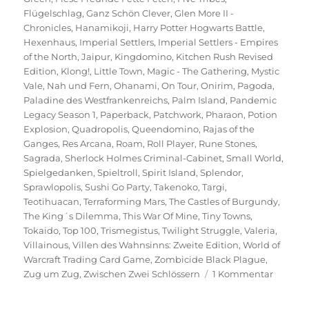
Flügelschlag
,
Ganz Schön Clever
,
Glen More II -
Chronicles
,
Hanamikoji
,
Harry Potter Hogwarts Battle
,
Hexenhaus
,
Imperial Settlers
,
Imperial Settlers - Empires
of the North
,
Jaipur
,
Kingdomino
,
Kitchen Rush Revised
Edition
,
Klong!
,
Little Town
,
Magic - The Gathering
,
Mystic
Vale
,
Nah und Fern
,
Ohanami
,
On Tour
,
Onirim
,
Pagoda
,
Paladine des Westfrankenreichs
,
Palm Island
,
Pandemic
Legacy Season 1
,
Paperback
,
Patchwork
,
Pharaon
,
Potion
Explosion
,
Quadropolis
,
Queendomino
,
Rajas of the
Ganges
,
Res Arcana
,
Roam
,
Roll Player
,
Rune Stones
,
Sagrada
,
Sherlock Holmes Criminal-Cabinet
,
Small World
,
Spielgedanken
,
Spieltroll
,
Spirit Island
,
Splendor
,
Sprawlopolis
,
Sushi Go Party
,
Takenoko
,
Targi
,
Teotihuacan
,
Terraforming Mars
,
The Castles of Burgundy
,
The King´s Dilemma
,
This War Of Mine
,
Tiny Towns
,
Tokaido
,
Top 100
,
Trismegistus
,
Twilight Struggle
,
Valeria
,
Villainous
,
Villen des Wahnsinns: Zweite Edition
,
World of
Warcraft Trading Card Game
,
Zombicide Black Plague
,
zu
Zug um Zug
,
Zwischen Zwei Schlössern
1 Kommentar
Spieltro
Top