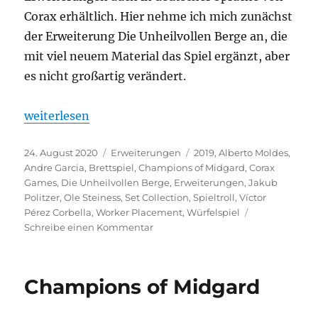
Corax erhältlich. Hier nehme ich mich zunächst
der Erweiterung Die Unheilvollen Berge an, die
mit viel neuem Material das Spiel ergänzt, aber
es nicht großartig verändert.
„Champions of Midgard – Die Unheilvollen Berge E
weiterlesen
Veröffentlicht
Kategorien
Schlagwörter
24. August 2020
Erweiterungen
2019
,
Alberto Moldes
,
am
Andre Garcia
,
Brettspiel
,
Champions of Midgard
,
Corax
Games
,
Die Unheilvollen Berge
,
Erweiterungen
,
Jakub
Politzer
,
Ole Steiness
,
Set Collection
,
Spieltroll
,
Víctor
Pérez Corbella
,
Worker Placement
,
Würfelspiel
zu
Schreibe einen Kommentar
Champions
of
Midgard
Champions of Midgard
–
Die
Unheilvollen