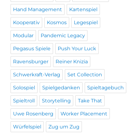
Hand Management
Kartenspiel
Kooperativ
Kosmos
Legespiel
Modular
Pandemic Legacy
Pegasus Spiele
Push Your Luck
Ravensburger
Reiner Knizia
Schwerkraft-Verlag
Set Collection
Solospiel
Spielgedanken
Spieltagebuch
Spieltroll
Storytelling
Take That
Uwe Rosenberg
Worker Placement
Würfelspiel
Zug um Zug