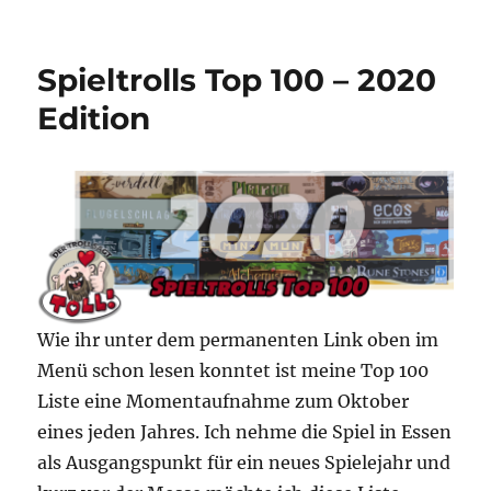
Spielej
2015
–
Spieltrolls Top 100 – 2020
Ein
Füllhor
Edition
guter
Spiele?
Wie ihr unter dem permanenten Link oben im
Menü schon lesen konntet ist meine Top 100
Liste eine Momentaufnahme zum Oktober
eines jeden Jahres. Ich nehme die Spiel in Essen
als Ausgangspunkt für ein neues Spielejahr und