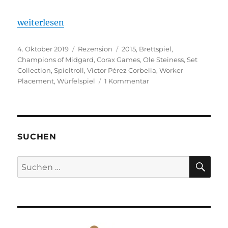
„Champions of Midgard“
weiterlesen
Veröffentlicht
Kategorien
Schlagwörter
4. Oktober 2019
Rezension
2015
,
Brettspiel
,
am
Champions of Midgard
,
Corax Games
,
Ole Steiness
,
Set
Collection
,
Spieltroll
,
Víctor Pérez Corbella
,
Worker
zu
Placement
,
Würfelspiel
1 Kommentar
Champions
of
Midgard
SUCHEN
SU
Suchen
nach: