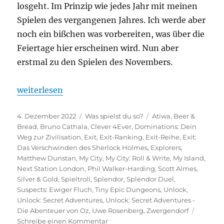
losgeht. Im Prinzip wie jedes Jahr mit meinen
Spielen des vergangenen Jahres. Ich werde aber
noch ein bißchen was vorbereiten, was über die
Feiertage hier erscheinen wird. Nun aber
erstmal zu den Spielen des Novembers.
„Was spielst du so? – November 2022“
weiterlesen
Veröffentlicht
Kategorien
Schlagwörter
4. Dezember 2022
Was spielst du so?
Atiwa
,
Beer &
am
Bread
,
Bruno Cathala
,
Clever 4Ever
,
Dominations: Dein
Weg zur Zivilisation
,
Exit
,
Exit-Ranking
,
Exit-Reihe
,
Exit:
Das Verschwinden des Sherlock Holmes
,
Explorers
,
Matthew Dunstan
,
My City
,
My City: Roll & Write
,
My Island
,
Next Station London
,
Phil Walker-Harding
,
Scott Almes
,
Silver & Gold
,
Spieltroll
,
Splendor
,
Splendor Duel
,
Suspects: Ewiger Fluch
,
Tiny Epic Dungeons
,
Unlock
,
Unlock: Secret Adventures
,
Unlock: Secret Adventures -
Die Abenteuer von Oz
,
Uwe Rosenberg
,
Zwergendorf
zu
Schreibe einen Kommentar