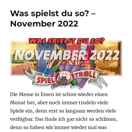
–
Von
Was spielst du so? –
der
Wiege
November 2022
der
Menschheit
bis
zum
Ende
der
Spielzeit
Die Messe in Essen ist schon wieder einen
Monat her, aber noch immer trudeln viele
Spiele ein, denn erst so langsam werden viele
verfügbar. Das finde ich gar nicht so schlimm,
denn so haben wir immer wieder mal was