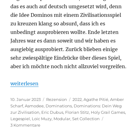
das es auch auf deutsch umgesetzt wird, denn
die Idee Dominos mit einem Zivilisationsspiel
zu kreuzen klang so absurd, dass ich es
unbedingt ausprobieren wollte. Ende letzten
Jahres war es dann soweit und wir haben es
ausgiebig ausprobiert. Zurück blieben einige
sehr zwiespältige Eindrücke über dieses Spiel,
aber ich möchte noch nicht allzuviel vorgreifen.
„Dominations – Von der Wiege der Menschheit bis 
weiterlesen
Veröffentlicht
Kategorien
Schlagwörter
10. Januar 2023
Rezension
2022
,
Agathe Pitié
,
Amber
am
Scharf
,
Asmodee
,
Dominations
,
Dominations: Dein Weg
zur Zivilisation
,
Eric Dubus
,
Florian Stitz
,
Holy Grail Games
,
Legespiel
,
Loic Muzy
,
Modular
,
Set Collection
zu
3 Kommentare
Dominations