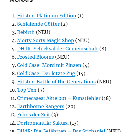
MONATS
Hitster: Platinum Edition
(1)
Schlafende Götter
(2)
Rebirth
(NEU)
Morty Sorty Magic Shop
(NEU)
DHdR: Schicksal der Gemeinschaft
(8)
Frosted Blooms
(NEU)
Cold Case: Mord mit Zinsen
(4)
Cold Case: Der letzte Zug
(14)
Hitster: Battle of the Generations
(NEU)
Top Ten
(7)
Crimecases: Akte 001 – Kunstfehler
(18)
Earthborne Rangers
(20)
Echos der Zeit
(3)
Dorfromantik: Sakura
(13)
DHdR: Die Gefährten – Das Stichspiel
(NEU)