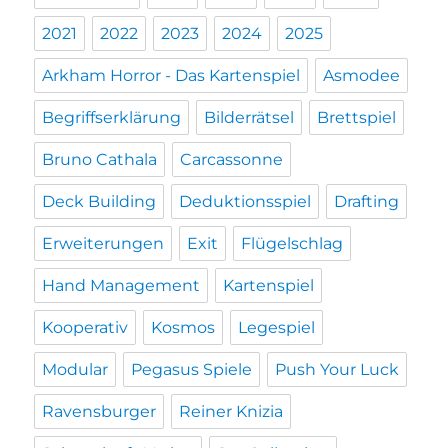
2021
2022
2023
2024
2025
Arkham Horror - Das Kartenspiel
Asmodee
Begriffserklärung
Bilderrätsel
Brettspiel
Bruno Cathala
Carcassonne
Deck Building
Deduktionsspiel
Drafting
Erweiterungen
Exit
Flügelschlag
Hand Management
Kartenspiel
Kooperativ
Kosmos
Legespiel
Modular
Pegasus Spiele
Push Your Luck
Ravensburger
Reiner Knizia