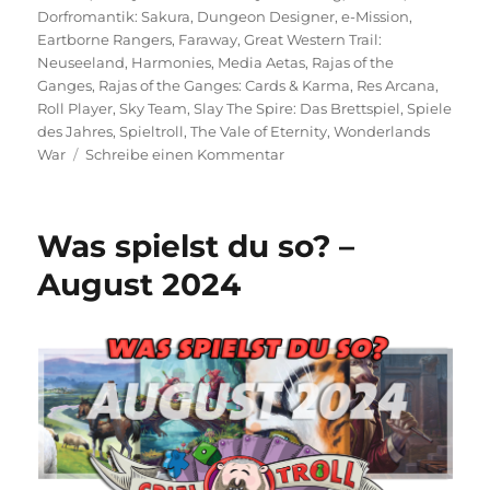
Dorfromantik: Sakura
,
Dungeon Designer
,
e-Mission
,
Eartborne Rangers
,
Faraway
,
Great Western Trail:
Neuseeland
,
Harmonies
,
Media Aetas
,
Rajas of the
Ganges
,
Rajas of the Ganges: Cards & Karma
,
Res Arcana
,
Roll Player
,
Sky Team
,
Slay The Spire: Das Brettspiel
,
Spiele
des Jahres
,
Spieltroll
,
The Vale of Eternity
,
Wonderlands
zu
War
Schreibe einen Kommentar
Spiele
des
Jahres
Was spielst du so? –
2024
August 2024