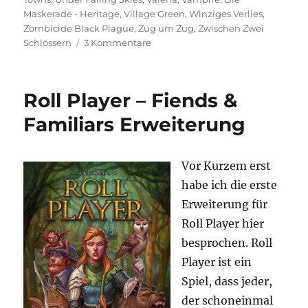
Maskerade - Heritage
,
Village Green
,
Winziges Verlies
,
Zombicide Black Plague
,
Zug um Zug
,
Zwischen Zwei
zu
Schlössern
3 Kommentare
Spieltrolls
Top
100
Roll Player – Fiends &
–
2021
Familiars Erweiterung
Edition
Vor Kurzem erst
habe ich die erste
Erweiterung für
Roll Player hier
besprochen. Roll
Player ist ein
Spiel, dass jeder,
der schoneinmal