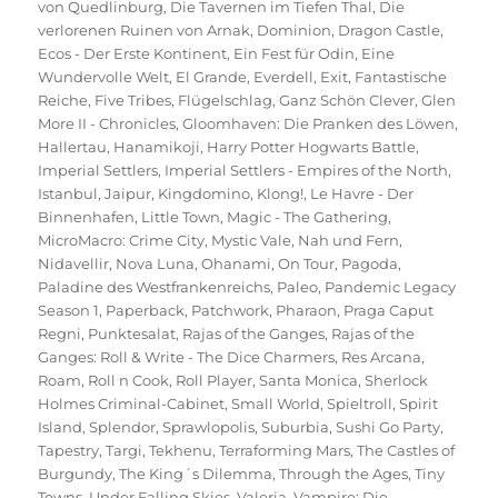
von Quedlinburg
,
Die Tavernen im Tiefen Thal
,
Die
verlorenen Ruinen von Arnak
,
Dominion
,
Dragon Castle
,
Ecos - Der Erste Kontinent
,
Ein Fest für Odin
,
Eine
Wundervolle Welt
,
El Grande
,
Everdell
,
Exit
,
Fantastische
Reiche
,
Five Tribes
,
Flügelschlag
,
Ganz Schön Clever
,
Glen
More II - Chronicles
,
Gloomhaven: Die Pranken des Löwen
,
Hallertau
,
Hanamikoji
,
Harry Potter Hogwarts Battle
,
Imperial Settlers
,
Imperial Settlers - Empires of the North
,
Istanbul
,
Jaipur
,
Kingdomino
,
Klong!
,
Le Havre - Der
Binnenhafen
,
Little Town
,
Magic - The Gathering
,
MicroMacro: Crime City
,
Mystic Vale
,
Nah und Fern
,
Nidavellir
,
Nova Luna
,
Ohanami
,
On Tour
,
Pagoda
,
Paladine des Westfrankenreichs
,
Paleo
,
Pandemic Legacy
Season 1
,
Paperback
,
Patchwork
,
Pharaon
,
Praga Caput
Regni
,
Punktesalat
,
Rajas of the Ganges
,
Rajas of the
Ganges: Roll & Write - The Dice Charmers
,
Res Arcana
,
Roam
,
Roll n Cook
,
Roll Player
,
Santa Monica
,
Sherlock
Holmes Criminal-Cabinet
,
Small World
,
Spieltroll
,
Spirit
Island
,
Splendor
,
Sprawlopolis
,
Suburbia
,
Sushi Go Party
,
Tapestry
,
Targi
,
Tekhenu
,
Terraforming Mars
,
The Castles of
Burgundy
,
The King´s Dilemma
,
Through the Ages
,
Tiny
Towns
,
Under Falling Skies
,
Valeria
,
Vampire: Die