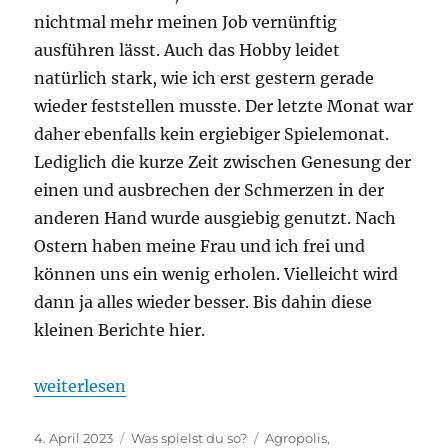
nichtmal mehr meinen Job vernünftig
ausführen lässt. Auch das Hobby leidet
natürlich stark, wie ich erst gestern gerade
wieder feststellen musste. Der letzte Monat war
daher ebenfalls kein ergiebiger Spielemonat.
Lediglich die kurze Zeit zwischen Genesung der
einen und ausbrechen der Schmerzen in der
anderen Hand wurde ausgiebig genutzt. Nach
Ostern haben meine Frau und ich frei und
können uns ein wenig erholen. Vielleicht wird
dann ja alles wieder besser. Bis dahin diese
kleinen Berichte hier.
„Was spielst du so? – März 2023“
weiterlesen
Veröffentlicht
Kategorien
Schlagwörter
4. April 2023
Was spielst du so?
Agropolis
,