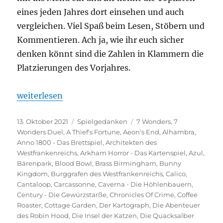
eines jeden Jahres dort einsehen und auch
vergleichen. Viel Spaß beim Lesen, Stöbern und
Kommentieren. Ach ja, wie ihr euch sicher
denken könnt sind die Zahlen in Klammern die
Platzierungen des Vorjahres.
„Spieltrolls Top 100 – 2021 Edition“
weiterlesen
Veröffentlicht
Kategorien
Schlagwörter
13. Oktober 2021
Spielgedanken
7 Wonders
,
7
am
Wonders Duel
,
A Thief's Fortune
,
Aeon's End
,
Alhambra
,
Anno 1800 - Das Brettspiel
,
Architekten des
Westfrankenreichs
,
Arkham Horror - Das Kartenspiel
,
Azul
,
Bärenpark
,
Blood Bowl
,
Brass Birmingham
,
Bunny
Kingdom
,
Burggrafen des Westfrankenreichs
,
Calico
,
Cantaloop
,
Carcassonne
,
Caverna - Die Höhlenbauern
,
Century - Die Gewürzstarße
,
Chronicles Of Crime
,
Coffee
Roaster
,
Cottage Garden
,
Der Kartograph
,
Die Abenteuer
des Robin Hood
,
Die Insel der Katzen
,
Die Quacksalber