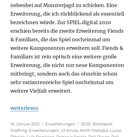
nebenbei auf Monsterjagd zu schicken. Eine
Erweiterung, die ich rückblickend als essentiell
bezeichnen würde. Zur SPIEL.digital 2020
erschien bereits die zweite Erweiterung Fiends
& Familiars, die das Spiel nocheinmal um
weitere Komponenten erweitern soll. Fiends &
Familiars ist rein optisch eine weitere große
Erweiterung, die nicht nur neue Komponenten
mitbringt, sondern auch das ohnehin schon
sehr variantenreiche Spiel nocheinmal um
weitere Vielfalt erweitert.
„Roll Player – Fiends & Familiars Erweiterung“
weiterlesen
Veröffentlicht
Kategorien
Schlagwörter
16. Januar 2021
Erweiterungen
2020
,
Brettspiel
,
am
Drafting
,
Erweiterungen
,
JJ Ariosa
,
Keith Matejka
,
Lucas
Ribeiro
,
Luis Francisco
,
Pegasus Spiele
,
Roll Player
,
Roll