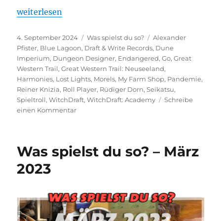
„Was spielst du so? – August 2024“
weiterlesen
Veröffentlicht
Kategorien
Schlagwörter
4. September 2024
Was spielst du so?
Alexander
am
Pfister
,
Blue Lagoon
,
Draft & Write Records
,
Dune
Imperium
,
Dungeon Designer
,
Endangered
,
Go
,
Great
Western Trail
,
Great Western Trail: Neuseeland
,
Harmonies
,
Lost Lights
,
Morels
,
My Farm Shop
,
Pandemie
,
Reiner Knizia
,
Roll Player
,
Rüdiger Dorn
,
Seikatsu
,
Spieltroll
,
WitchDraft
,
WitchDraft: Academy
Schreibe
zu
einen Kommentar
Was
spielst
du
Was spielst du so? – März
so?
–
2023
August
2024