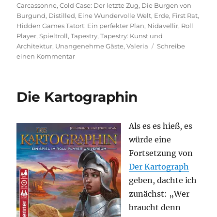
am
Carcassonne
,
Cold Case: Der letzte Zug
,
Die Burgen von
Burgund
,
Distilled
,
Eine Wundervolle Welt
,
Erde
,
First Rat
,
Hidden Games Tatort: Ein perfekter Plan
,
Nidavellir
,
Roll
Player
,
Spieltroll
,
Tapestry
,
Tapestry: Kunst und
Architektur
,
Unangenehme Gäste
,
Valeria
Schreibe
zu
einen Kommentar
Was
spielst
du
Die Kartographin
so?
–
März
Als es es hieß, es
2023
würde eine
Fortsetzung von
Der Kartograph
geben, dachte ich
zunächst: „Wer
braucht denn