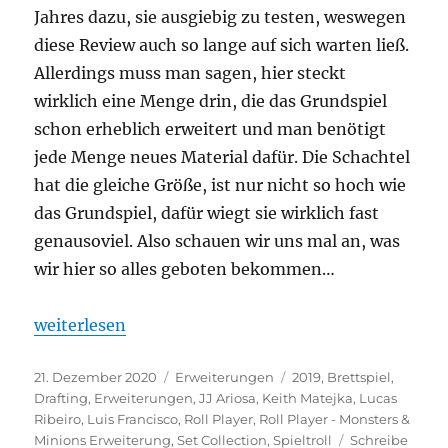
Jahres dazu, sie ausgiebig zu testen, weswegen
diese Review auch so lange auf sich warten ließ.
Allerdings muss man sagen, hier steckt
wirklich eine Menge drin, die das Grundspiel
schon erheblich erweitert und man benötigt
jede Menge neues Material dafür. Die Schachtel
hat die gleiche Größe, ist nur nicht so hoch wie
das Grundspiel, dafür wiegt sie wirklich fast
genausoviel. Also schauen wir uns mal an, was
wir hier so alles geboten bekommen…
„Roll Player – Monsters & Minions Erweiterung“
weiterlesen
Veröffentlicht
Kategorien
Schlagwörter
21. Dezember 2020
Erweiterungen
2019
,
Brettspiel
,
am
Drafting
,
Erweiterungen
,
JJ Ariosa
,
Keith Matejka
,
Lucas
Ribeiro
,
Luis Francisco
,
Roll Player
,
Roll Player - Monsters &
Minions Erweiterung
,
Set Collection
,
Spieltroll
Schreibe