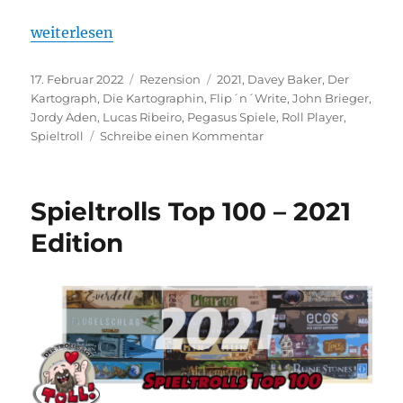
„Die Kartographin“
weiterlesen
Veröffentlicht
Kategorien
Schlagwörter
17. Februar 2022
Rezension
2021
,
Davey Baker
,
Der
am
Kartograph
,
Die Kartographin
,
Flip´n´Write
,
John Brieger
,
Jordy Aden
,
Lucas Ribeiro
,
Pegasus Spiele
,
Roll Player
,
zu
Spieltroll
Schreibe einen Kommentar
Die
Kartographin
Spieltrolls Top 100 – 2021
Edition