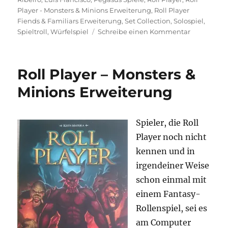
Player - Monsters & Minions Erweiterung
,
Roll Player
Fiends & Familiars Erweiterung
,
Set Collection
,
Solospiel
,
zu
Spieltroll
,
Würfelspiel
Schreibe einen Kommentar
Roll
Player
–
Roll Player – Monsters &
Fiends
&
Minions Erweiterung
Familiars
Erweiterun
Spieler, die Roll
Player noch nicht
kennen und in
irgendeiner Weise
schon einmal mit
einem Fantasy-
Rollenspiel, sei es
am Computer