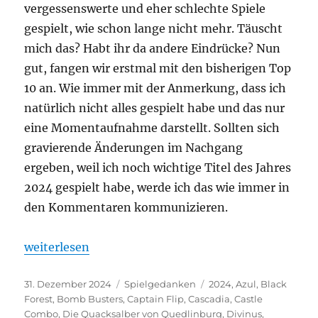
vergessenswerte und eher schlechte Spiele
gespielt, wie schon lange nicht mehr. Täuscht
mich das? Habt ihr da andere Eindrücke? Nun
gut, fangen wir erstmal mit den bisherigen Top
10 an. Wie immer mit der Anmerkung, dass ich
natürlich nicht alles gespielt habe und das nur
eine Momentaufnahme darstellt. Sollten sich
gravierende Änderungen im Nachgang
ergeben, weil ich noch wichtige Titel des Jahres
2024 gespielt habe, werde ich das wie immer in
den Kommentaren kommunizieren.
„Spiele des Jahres 2024“
weiterlesen
Veröffentlicht
Kategorien
Schlagwörter
31. Dezember 2024
Spielgedanken
2024
,
Azul
,
Black
am
Forest
,
Bomb Busters
,
Captain Flip
,
Cascadia
,
Castle
Combo
,
Die Quacksalber von Quedlinburg
,
Divinus
,