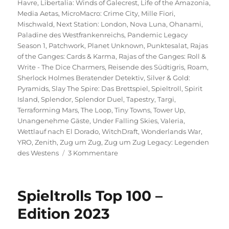
Havre
,
Libertalia: Winds of Galecrest
,
Life of the Amazonia
,
Media Aetas
,
MicroMacro: Crime City
,
Mille Fiori
,
Mischwald
,
Next Station: London
,
Nova Luna
,
Ohanami
,
Paladine des Westfrankenreichs
,
Pandemic Legacy
Season 1
,
Patchwork
,
Planet Unknown
,
Punktesalat
,
Rajas
of the Ganges: Cards & Karma
,
Rajas of the Ganges: Roll &
Write - The Dice Charmers
,
Reisende des Südtigris
,
Roam
,
Sherlock Holmes Beratender Detektiv
,
Silver & Gold:
Pyramids
,
Slay The Spire: Das Brettspiel
,
Spieltroll
,
Spirit
Island
,
Splendor
,
Splendor Duel
,
Tapestry
,
Targi
,
Terraforming Mars
,
The Loop
,
Tiny Towns
,
Tower Up
,
Unangenehme Gäste
,
Under Falling Skies
,
Valeria
,
Wettlauf nach El Dorado
,
WitchDraft
,
Wonderlands War
,
YRO
,
Zenith
,
Zug um Zug
,
Zug um Zug Legacy: Legenden
zu
des Westens
3 Kommentare
Spieltrolls
Top
100
Spieltrolls Top 100 –
–
Edition
Edition 2023
2025