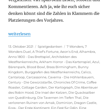
Kommentieren. Ach ja, wie ihr euch sicher
denken könnt sind die Zahlen in Klammern die
Platzierungen des Vorjahres.
„Spieltrolls Top 100 – 2021 Edition“
weiterlesen
Veröffentlicht
Kategorien
Schlagwörter
13. Oktober 2021
Spielgedanken
7 Wonders
,
7
am
Wonders Duel
,
A Thief's Fortune
,
Aeon's End
,
Alhambra
,
Anno 1800 - Das Brettspiel
,
Architekten des
Westfrankenreichs
,
Arkham Horror - Das Kartenspiel
,
Azul
,
Bärenpark
,
Blood Bowl
,
Brass Birmingham
,
Bunny
Kingdom
,
Burggrafen des Westfrankenreichs
,
Calico
,
Cantaloop
,
Carcassonne
,
Caverna - Die Höhlenbauern
,
Century - Die Gewürzstarße
,
Chronicles Of Crime
,
Coffee
Roaster
,
Cottage Garden
,
Der Kartograph
,
Die Abenteuer
des Robin Hood
,
Die Insel der Katzen
,
Die Quacksalber
von Quedlinburg
,
Die Tavernen im Tiefen Thal
,
Die
verlorenen Ruinen von Arnak
,
Dominion
,
Dragon Castle
,
Ecos - Der Erste Kontinent
,
Ein Fest für Odin
,
Eine