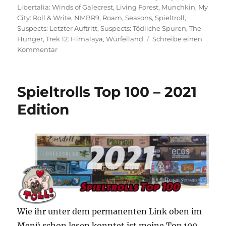
Libertalia: Winds of Galecrest
,
Living Forest
,
Munchkin
,
My
City: Roll & Write
,
NMBR9
,
Roam
,
Seasons
,
Spieltroll
,
Suspects: Letzter Auftritt
,
Suspects: Tödliche Spuren
,
The
Hunger
,
Trek 12: Himalaya
,
Würfelland
Schreibe einen
zu
Kommentar
Was
spielst
du
Spieltrolls Top 100 – 2021
so?
–
Edition
Juli
2022
Wie ihr unter dem permanenten Link oben im
Menü schon lesen konntet ist meine Top 100