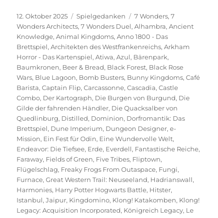
Veröffentlicht
Kategorien
Schlagwörter
12. Oktober 2025
Spielgedanken
7 Wonders
,
7
am
Wonders Architects
,
7 Wonders Duel
,
Alhambra
,
Ancient
Knowledge
,
Animal Kingdoms
,
Anno 1800 - Das
Brettspiel
,
Architekten des Westfrankenreichs
,
Arkham
Horror - Das Kartenspiel
,
Atiwa
,
Azul
,
Bärenpark
,
Baumkronen
,
Beer & Bread
,
Black Forest
,
Black Rose
Wars
,
Blue Lagoon
,
Bomb Busters
,
Bunny Kingdoms
,
Café
Barista
,
Captain Flip
,
Carcassonne
,
Cascadia
,
Castle
Combo
,
Der Kartograph
,
Die Burgen von Burgund
,
Die
Gilde der fahrenden Händler
,
Die Quacksalber von
Quedlinburg
,
Distilled
,
Dominion
,
Dorfromantik: Das
Brettspiel
,
Dune Imperium
,
Dungeon Designer
,
e-
Mission
,
Ein Fest für Odin
,
Eine Wundervolle Welt
,
Endeavor: Die Tiefsee
,
Erde
,
Everdell
,
Fantastische Reiche
,
Faraway
,
Fields of Green
,
Five Tribes
,
Fliptown
,
Flügelschlag
,
Freaky Frogs From Outaspace
,
Fungi
,
Furnace
,
Great Western Trail: Neuseeland
,
Hadrianswall
,
Harmonies
,
Harry Potter Hogwarts Battle
,
Hitster
,
Istanbul
,
Jaipur
,
Kingdomino
,
Klong! Katakomben
,
Klong!
Legacy: Acquisition Incorporated
,
Königreich Legacy
,
Le