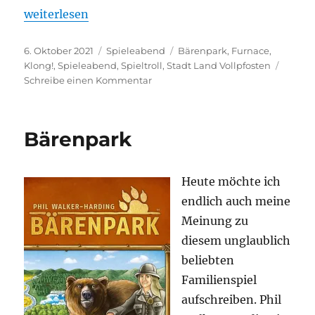
„Spieleabend #22 – Dungeon unter Wasser“
weiterlesen
Veröffentlicht
Kategorien
Schlagwörter
6. Oktober 2021
Spieleabend
Bärenpark
,
Furnace
,
am
Klong!
,
Spieleabend
,
Spieltroll
,
Stadt Land Vollpfosten
zu
Schreibe einen Kommentar
Spieleabend
#22
–
Bärenpark
Dungeon
unter
Wasser
Heute möchte ich
endlich auch meine
Meinung zu
diesem unglaublich
beliebten
Familienspiel
aufschreiben. Phil