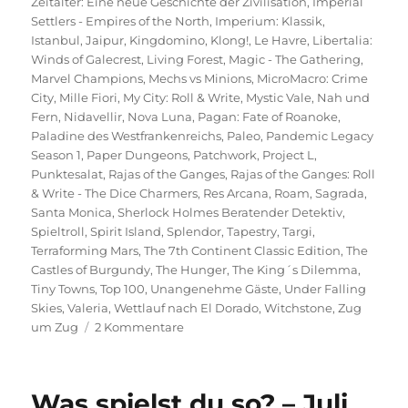
Zeitalter: Eine neue Geschichte der Zivilisation
,
Imperial
Settlers - Empires of the North
,
Imperium: Klassik
,
Istanbul
,
Jaipur
,
Kingdomino
,
Klong!
,
Le Havre
,
Libertalia:
Winds of Galecrest
,
Living Forest
,
Magic - The Gathering
,
Marvel Champions
,
Mechs vs Minions
,
MicroMacro: Crime
City
,
Mille Fiori
,
My City: Roll & Write
,
Mystic Vale
,
Nah und
Fern
,
Nidavellir
,
Nova Luna
,
Pagan: Fate of Roanoke
,
Paladine des Westfrankenreichs
,
Paleo
,
Pandemic Legacy
Season 1
,
Paper Dungeons
,
Patchwork
,
Project L
,
Punktesalat
,
Rajas of the Ganges
,
Rajas of the Ganges: Roll
& Write - The Dice Charmers
,
Res Arcana
,
Roam
,
Sagrada
,
Santa Monica
,
Sherlock Holmes Beratender Detektiv
,
Spieltroll
,
Spirit Island
,
Splendor
,
Tapestry
,
Targi
,
Terraforming Mars
,
The 7th Continent Classic Edition
,
The
Castles of Burgundy
,
The Hunger
,
The King´s Dilemma
,
Tiny Towns
,
Top 100
,
Unangenehme Gäste
,
Under Falling
Skies
,
Valeria
,
Wettlauf nach El Dorado
,
Witchstone
,
Zug
zu
um Zug
2 Kommentare
Spieltrolls
Top
100
Was spielst du so? – Juli
–