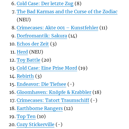
Cold Case: Der letzte Zug
(8)
The Bad Karmas and the Curse of the Zodiac
(NEU)
Crimecases: Akte 001 – Kunstfehler
(11)
Dorfromantik: Sakura
(14)
Echos der Zeit
(3)
Herd
(NEU)
Toy Battle
(20)
Cold Case: Eine Prise Mord
(19)
Rebirth
(3)
Endeavor: Die Tiefsee
(-)
Gloomhaven: Knöpfe & Krabbler
(18)
Crimecases: Tatort Traumschiff
(-)
Earthborne Rangers
(12)
Top Ten
(10)
Cozy Stickerville
(-)