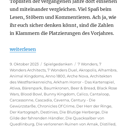
Toplisten der vergangenen Jahre dort einsehen
und miteinander vergleichen. Viel Spaß beim
Lesen, Stöbern und Kommentieren. Ach ja, wie
ihr euch sicher denken könnt, sind die Zahlen
in Klammern die Platzierungen des Vorjahres.
„Spieltrolls Top 100 – Edition 2023“
weiterlesen
Veröffentlicht
Kategorien
Schlagwörter
9. Oktober 2023
Spielgedanken
7 Wonders
,
7
am
Wonders Architects
,
7 Wonders Duel
,
Akropolis
,
Alhambra
,
Animal Kingdoms
,
Anno 1800
,
Arche Nova
,
Architekten
des Westfrankenreichs
,
Arkham Horror - Das Kartenspiel
,
Atiwa
,
Bärenpark
,
Baumkronen
,
Beer & Bread
,
Black Rose
Wars
,
Blood Bowl
,
Bunny Kingdom
,
Calico
,
Cantaloop
,
Carcassonne
,
Cascadia
,
Caverna
,
Century - Die
Gewürzstarße
,
Chronicles Of Crime
,
Der Herr der Ringe
,
Der Kartograph
,
Destinies
,
Die Blutige Herberge
,
Die
Gilde der fahrenden Händler
,
Die Quacksalber von
Quedlinburg
,
Die verlorenen Ruinen von Arnak
,
Distilled
,