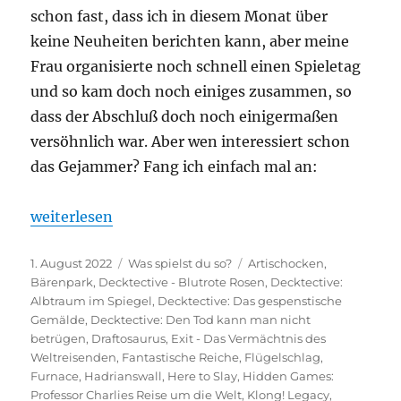
schon fast, dass ich in diesem Monat über
keine Neuheiten berichten kann, aber meine
Frau organisierte noch schnell einen Spieletag
und so kam doch noch einiges zusammen, so
dass der Abschluß doch noch einigermaßen
versöhnlich war. Aber wen interessiert schon
das Gejammer? Fang ich einfach mal an:
„Was spielst du so? – Juli 2022“
weiterlesen
Veröffentlicht
Kategorien
Schlagwörter
1. August 2022
Was spielst du so?
Artischocken
,
am
Bärenpark
,
Decktective - Blutrote Rosen
,
Decktective:
Albtraum im Spiegel
,
Decktective: Das gespenstische
Gemälde
,
Decktective: Den Tod kann man nicht
betrügen
,
Draftosaurus
,
Exit - Das Vermächtnis des
Weltreisenden
,
Fantastische Reiche
,
Flügelschlag
,
Furnace
,
Hadrianswall
,
Here to Slay
,
Hidden Games:
Professor Charlies Reise um die Welt
,
Klong! Legacy
,