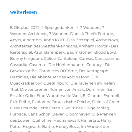
„Spieltrolls Top 100 – Edition 2022“
weiterlesen
Veröffentlicht
Kategorien
Schlagwörter
5. Oktober 2022
Spielgedanken
7 Wonders
,
7
am
Wonders Architects
,
7 Wonders Duel
,
A Thief's Fortune
,
Abyss
,
Alhambra
,
Anno 1800 - Das Brettspiel
,
Arche Nova
,
Architekten des Westfrankenreichs
,
Arkham Horror - Das
Kartenspiel
,
Azul
,
Bärenpark
,
Baumkronen
,
Blood Bowl
,
Bunny Kingdom
,
Calico
,
Cantaloop
,
Canvas
,
Carcassonne
,
Cascadia
,
Caverna - Die Höhlenbauern
,
Century - Die
Gewürzstarße
,
Chronicles Of Crime
,
Der Kartograph
,
Destinies
,
Die Abenteuer des Robin Hood
,
Die
Quacksalber von Quedlinburg
,
Die Tavernen im Tiefen
Thal
,
Die verlorenen Ruinen von Arnak
,
Dominion
,
Ein
Fest für Odin
,
Eine Wundervolle Welt
,
El Grande
,
Everdell
,
Exit-Reihe
,
Explorers
,
Fantastische Reiche
,
Fields of Green
,
Fiese Freunde Fette Feten
,
Five Tribes
,
Flügelschlag
,
Furnace
,
Ganz Schön Clever
,
Gloomhaven: Die Pranken
des Löwen
,
Guillotine
,
Hadrianswall
,
Hallertau
,
Harry
Potter Hogwarts Battle
,
Honey Buzz
,
Im Wandel der