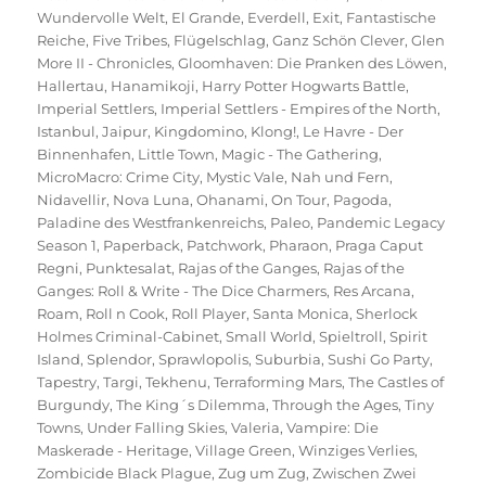
Wundervolle Welt
,
El Grande
,
Everdell
,
Exit
,
Fantastische
Reiche
,
Five Tribes
,
Flügelschlag
,
Ganz Schön Clever
,
Glen
More II - Chronicles
,
Gloomhaven: Die Pranken des Löwen
,
Hallertau
,
Hanamikoji
,
Harry Potter Hogwarts Battle
,
Imperial Settlers
,
Imperial Settlers - Empires of the North
,
Istanbul
,
Jaipur
,
Kingdomino
,
Klong!
,
Le Havre - Der
Binnenhafen
,
Little Town
,
Magic - The Gathering
,
MicroMacro: Crime City
,
Mystic Vale
,
Nah und Fern
,
Nidavellir
,
Nova Luna
,
Ohanami
,
On Tour
,
Pagoda
,
Paladine des Westfrankenreichs
,
Paleo
,
Pandemic Legacy
Season 1
,
Paperback
,
Patchwork
,
Pharaon
,
Praga Caput
Regni
,
Punktesalat
,
Rajas of the Ganges
,
Rajas of the
Ganges: Roll & Write - The Dice Charmers
,
Res Arcana
,
Roam
,
Roll n Cook
,
Roll Player
,
Santa Monica
,
Sherlock
Holmes Criminal-Cabinet
,
Small World
,
Spieltroll
,
Spirit
Island
,
Splendor
,
Sprawlopolis
,
Suburbia
,
Sushi Go Party
,
Tapestry
,
Targi
,
Tekhenu
,
Terraforming Mars
,
The Castles of
Burgundy
,
The King´s Dilemma
,
Through the Ages
,
Tiny
Towns
,
Under Falling Skies
,
Valeria
,
Vampire: Die
Maskerade - Heritage
,
Village Green
,
Winziges Verlies
,
Zombicide Black Plague
,
Zug um Zug
,
Zwischen Zwei