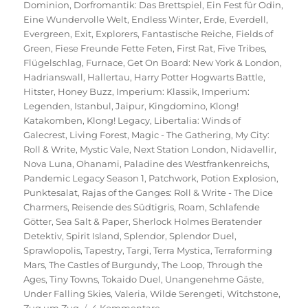
Dominion
,
Dorfromantik: Das Brettspiel
,
Ein Fest für Odin
,
Eine Wundervolle Welt
,
Endless Winter
,
Erde
,
Everdell
,
Evergreen
,
Exit
,
Explorers
,
Fantastische Reiche
,
Fields of
Green
,
Fiese Freunde Fette Feten
,
First Rat
,
Five Tribes
,
Flügelschlag
,
Furnace
,
Get On Board: New York & London
,
Hadrianswall
,
Hallertau
,
Harry Potter Hogwarts Battle
,
Hitster
,
Honey Buzz
,
Imperium: Klassik
,
Imperium:
Legenden
,
Istanbul
,
Jaipur
,
Kingdomino
,
Klong!
Katakomben
,
Klong! Legacy
,
Libertalia: Winds of
Galecrest
,
Living Forest
,
Magic - The Gathering
,
My City:
Roll & Write
,
Mystic Vale
,
Next Station London
,
Nidavellir
,
Nova Luna
,
Ohanami
,
Paladine des Westfrankenreichs
,
Pandemic Legacy Season 1
,
Patchwork
,
Potion Explosion
,
Punktesalat
,
Rajas of the Ganges: Roll & Write - The Dice
Charmers
,
Reisende des Südtigris
,
Roam
,
Schlafende
Götter
,
Sea Salt & Paper
,
Sherlock Holmes Beratender
Detektiv
,
Spirit Island
,
Splendor
,
Splendor Duel
,
Sprawlopolis
,
Tapestry
,
Targi
,
Terra Mystica
,
Terraforming
Mars
,
The Castles of Burgundy
,
The Loop
,
Through the
Ages
,
Tiny Towns
,
Tokaido Duel
,
Unangenehme Gäste
,
Under Falling Skies
,
Valeria
,
Wilde Serengeti
,
Witchstone
,
zu
Zug um Zug
4 Kommentare