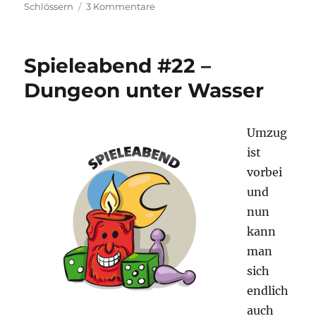
zu
Schlössern
3 Kommentare
Spieltrolls
Top
100
Spieleabend #22 –
–
2021
Dungeon unter Wasser
Edition
Umzug
ist
vorbei
und
nun
kann
man
sich
endlich
auch