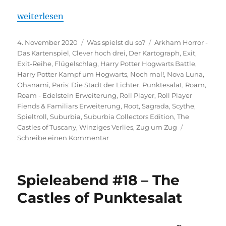
„Was spielst du so? – Oktober 2020“
weiterlesen
Veröffentlicht
Kategorien
Schlagwörter
4. November 2020
Was spielst du so?
Arkham Horror -
am
Das Kartenspiel
,
Clever hoch drei
,
Der Kartograph
,
Exit
,
Exit-Reihe
,
Flügelschlag
,
Harry Potter Hogwarts Battle
,
Harry Potter Kampf um Hogwarts
,
Noch mal!
,
Nova Luna
,
Ohanami
,
Paris: Die Stadt der Lichter
,
Punktesalat
,
Roam
,
Roam - Edelstein Erweiterung
,
Roll Player
,
Roll Player
Fiends & Familiars Erweiterung
,
Root
,
Sagrada
,
Scythe
,
Spieltroll
,
Suburbia
,
Suburbia Collectors Edition
,
The
Castles of Tuscany
,
Winziges Verlies
,
Zug um Zug
zu
Schreibe einen Kommentar
Was
spielst
du
Spieleabend #18 – The
so?
–
Castles of Punktesalat
Oktober
2020