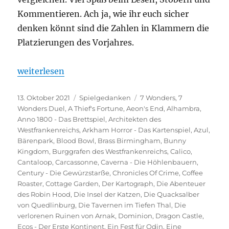
Kommentieren. Ach ja, wie ihr euch sicher
denken könnt sind die Zahlen in Klammern die
Platzierungen des Vorjahres.
„Spieltrolls Top 100 – 2021 Edition“
weiterlesen
Veröffentlicht
Kategorien
Schlagwörter
13. Oktober 2021
Spielgedanken
7 Wonders
,
7
am
Wonders Duel
,
A Thief's Fortune
,
Aeon's End
,
Alhambra
,
Anno 1800 - Das Brettspiel
,
Architekten des
Westfrankenreichs
,
Arkham Horror - Das Kartenspiel
,
Azul
,
Bärenpark
,
Blood Bowl
,
Brass Birmingham
,
Bunny
Kingdom
,
Burggrafen des Westfrankenreichs
,
Calico
,
Cantaloop
,
Carcassonne
,
Caverna - Die Höhlenbauern
,
Century - Die Gewürzstarße
,
Chronicles Of Crime
,
Coffee
Roaster
,
Cottage Garden
,
Der Kartograph
,
Die Abenteuer
des Robin Hood
,
Die Insel der Katzen
,
Die Quacksalber
von Quedlinburg
,
Die Tavernen im Tiefen Thal
,
Die
verlorenen Ruinen von Arnak
,
Dominion
,
Dragon Castle
,
Ecos - Der Erste Kontinent
,
Ein Fest für Odin
,
Eine