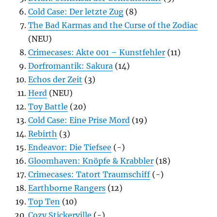
Cold Case: Der letzte Zug
(8)
The Bad Karmas and the Curse of the Zodiac
(NEU)
Crimecases: Akte 001 – Kunstfehler
(11)
Dorfromantik: Sakura
(14)
Echos der Zeit
(3)
Herd
(NEU)
Toy Battle
(20)
Cold Case: Eine Prise Mord
(19)
Rebirth
(3)
Endeavor: Die Tiefsee
(-)
Gloomhaven: Knöpfe & Krabbler
(18)
Crimecases: Tatort Traumschiff
(-)
Earthborne Rangers
(12)
Top Ten
(10)
Cozy Stickerville
(-)