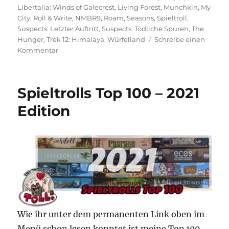
Libertalia: Winds of Galecrest
,
Living Forest
,
Munchkin
,
My
City: Roll & Write
,
NMBR9
,
Roam
,
Seasons
,
Spieltroll
,
Suspects: Letzter Auftritt
,
Suspects: Tödliche Spuren
,
The
Hunger
,
Trek 12: Himalaya
,
Würfelland
Schreibe einen
zu
Kommentar
Was
spielst
du
Spieltrolls Top 100 – 2021
so?
–
Edition
Juli
2022
Wie ihr unter dem permanenten Link oben im
Menü schon lesen konntet ist meine Top 100