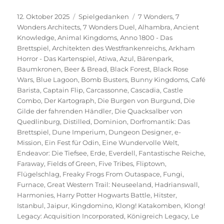
Veröffentlicht
Kategorien
Schlagwörter
12. Oktober 2025
Spielgedanken
7 Wonders
,
7
am
Wonders Architects
,
7 Wonders Duel
,
Alhambra
,
Ancient
Knowledge
,
Animal Kingdoms
,
Anno 1800 - Das
Brettspiel
,
Architekten des Westfrankenreichs
,
Arkham
Horror - Das Kartenspiel
,
Atiwa
,
Azul
,
Bärenpark
,
Baumkronen
,
Beer & Bread
,
Black Forest
,
Black Rose
Wars
,
Blue Lagoon
,
Bomb Busters
,
Bunny Kingdoms
,
Café
Barista
,
Captain Flip
,
Carcassonne
,
Cascadia
,
Castle
Combo
,
Der Kartograph
,
Die Burgen von Burgund
,
Die
Gilde der fahrenden Händler
,
Die Quacksalber von
Quedlinburg
,
Distilled
,
Dominion
,
Dorfromantik: Das
Brettspiel
,
Dune Imperium
,
Dungeon Designer
,
e-
Mission
,
Ein Fest für Odin
,
Eine Wundervolle Welt
,
Endeavor: Die Tiefsee
,
Erde
,
Everdell
,
Fantastische Reiche
,
Faraway
,
Fields of Green
,
Five Tribes
,
Fliptown
,
Flügelschlag
,
Freaky Frogs From Outaspace
,
Fungi
,
Furnace
,
Great Western Trail: Neuseeland
,
Hadrianswall
,
Harmonies
,
Harry Potter Hogwarts Battle
,
Hitster
,
Istanbul
,
Jaipur
,
Kingdomino
,
Klong! Katakomben
,
Klong!
Legacy: Acquisition Incorporated
,
Königreich Legacy
,
Le