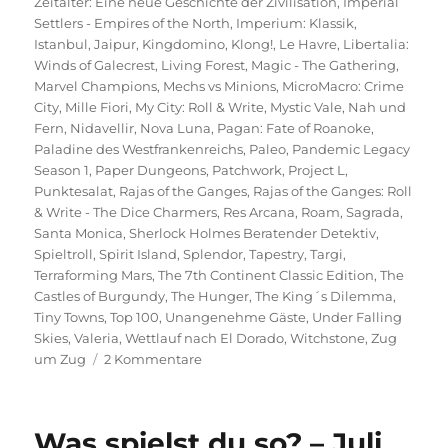
Zeitalter: Eine neue Geschichte der Zivilisation
,
Imperial
Settlers - Empires of the North
,
Imperium: Klassik
,
Istanbul
,
Jaipur
,
Kingdomino
,
Klong!
,
Le Havre
,
Libertalia:
Winds of Galecrest
,
Living Forest
,
Magic - The Gathering
,
Marvel Champions
,
Mechs vs Minions
,
MicroMacro: Crime
City
,
Mille Fiori
,
My City: Roll & Write
,
Mystic Vale
,
Nah und
Fern
,
Nidavellir
,
Nova Luna
,
Pagan: Fate of Roanoke
,
Paladine des Westfrankenreichs
,
Paleo
,
Pandemic Legacy
Season 1
,
Paper Dungeons
,
Patchwork
,
Project L
,
Punktesalat
,
Rajas of the Ganges
,
Rajas of the Ganges: Roll
& Write - The Dice Charmers
,
Res Arcana
,
Roam
,
Sagrada
,
Santa Monica
,
Sherlock Holmes Beratender Detektiv
,
Spieltroll
,
Spirit Island
,
Splendor
,
Tapestry
,
Targi
,
Terraforming Mars
,
The 7th Continent Classic Edition
,
The
Castles of Burgundy
,
The Hunger
,
The King´s Dilemma
,
Tiny Towns
,
Top 100
,
Unangenehme Gäste
,
Under Falling
Skies
,
Valeria
,
Wettlauf nach El Dorado
,
Witchstone
,
Zug
zu
um Zug
2 Kommentare
Spieltrolls
Top
100
Was spielst du so? – Juli
–