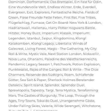
Dominion
,
Dorfromantik: Das Brettspiel
,
Ein Fest für Odin
,
Eine Wundervolle Welt
,
Endless Winter
,
Erde
,
Everdell
,
Evergreen
,
Exit
,
Explorers
,
Fantastische Reiche
,
Fields of
Green
,
Fiese Freunde Fette Feten
,
First Rat
,
Five Tribes
,
Flügelschlag
,
Furnace
,
Get On Board: New York & London
,
Hadrianswall
,
Hallertau
,
Harry Potter Hogwarts Battle
,
Hitster
,
Honey Buzz
,
Imperium: Klassik
,
Imperium:
Legenden
,
Istanbul
,
Jaipur
,
Kingdomino
,
Klong!
Katakomben
,
Klong! Legacy
,
Libertalia: Winds of
Galecrest
,
Living Forest
,
Magic - The Gathering
,
My City:
Roll & Write
,
Mystic Vale
,
Next Station London
,
Nidavellir
,
Nova Luna
,
Ohanami
,
Paladine des Westfrankenreichs
,
Pandemic Legacy Season 1
,
Patchwork
,
Potion Explosion
,
Punktesalat
,
Rajas of the Ganges: Roll & Write - The Dice
Charmers
,
Reisende des Südtigris
,
Roam
,
Schlafende
Götter
,
Sea Salt & Paper
,
Sherlock Holmes Beratender
Detektiv
,
Spirit Island
,
Splendor
,
Splendor Duel
,
Sprawlopolis
,
Tapestry
,
Targi
,
Terra Mystica
,
Terraforming
Mars
,
The Castles of Burgundy
,
The Loop
,
Through the
Ages
,
Tiny Towns
,
Tokaido Duel
,
Unangenehme Gäste
,
Under Falling Skies
,
Valeria
,
Wilde Serengeti
,
Witchstone
,
zu
Zug um Zug
4 Kommentare