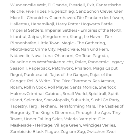
Wundervolle Welt
,
El Grande
,
Everdell
,
Exit
,
Fantastische
Reiche
,
Five Tribes
,
Flügelschlag
,
Ganz Schön Clever
,
Glen
More II - Chronicles
,
Gloomhaven: Die Pranken des Löwen
,
Hallertau
,
Hanamikoji
,
Harry Potter Hogwarts Battle
,
Imperial Settlers
,
Imperial Settlers - Empires of the North
,
Istanbul
,
Jaipur
,
Kingdomino
,
Klong!
,
Le Havre - Der
Binnenhafen
,
Little Town
,
Magic - The Gathering
,
MicroMacro: Crime City
,
Mystic Vale
,
Nah und Fern
,
Nidavellir
,
Nova Luna
,
Ohanami
,
On Tour
,
Pagoda
,
Paladine des Westfrankenreichs
,
Paleo
,
Pandemic Legacy
Season 1
,
Paperback
,
Patchwork
,
Pharaon
,
Praga Caput
Regni
,
Punktesalat
,
Rajas of the Ganges
,
Rajas of the
Ganges: Roll & Write - The Dice Charmers
,
Res Arcana
,
Roam
,
Roll n Cook
,
Roll Player
,
Santa Monica
,
Sherlock
Holmes Criminal-Cabinet
,
Small World
,
Spieltroll
,
Spirit
Island
,
Splendor
,
Sprawlopolis
,
Suburbia
,
Sushi Go Party
,
Tapestry
,
Targi
,
Tekhenu
,
Terraforming Mars
,
The Castles of
Burgundy
,
The King´s Dilemma
,
Through the Ages
,
Tiny
Towns
,
Under Falling Skies
,
Valeria
,
Vampire: Die
Maskerade - Heritage
,
Village Green
,
Winziges Verlies
,
Zombicide Black Plague
,
Zug um Zug
,
Zwischen Zwei