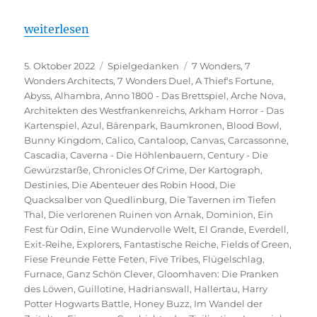
„Spieltrolls Top 100 – Edition 2022“
weiterlesen
Veröffentlicht
Kategorien
Schlagwörter
5. Oktober 2022
Spielgedanken
7 Wonders
,
7
am
Wonders Architects
,
7 Wonders Duel
,
A Thief's Fortune
,
Abyss
,
Alhambra
,
Anno 1800 - Das Brettspiel
,
Arche Nova
,
Architekten des Westfrankenreichs
,
Arkham Horror - Das
Kartenspiel
,
Azul
,
Bärenpark
,
Baumkronen
,
Blood Bowl
,
Bunny Kingdom
,
Calico
,
Cantaloop
,
Canvas
,
Carcassonne
,
Cascadia
,
Caverna - Die Höhlenbauern
,
Century - Die
Gewürzstarße
,
Chronicles Of Crime
,
Der Kartograph
,
Destinies
,
Die Abenteuer des Robin Hood
,
Die
Quacksalber von Quedlinburg
,
Die Tavernen im Tiefen
Thal
,
Die verlorenen Ruinen von Arnak
,
Dominion
,
Ein
Fest für Odin
,
Eine Wundervolle Welt
,
El Grande
,
Everdell
,
Exit-Reihe
,
Explorers
,
Fantastische Reiche
,
Fields of Green
,
Fiese Freunde Fette Feten
,
Five Tribes
,
Flügelschlag
,
Furnace
,
Ganz Schön Clever
,
Gloomhaven: Die Pranken
des Löwen
,
Guillotine
,
Hadrianswall
,
Hallertau
,
Harry
Potter Hogwarts Battle
,
Honey Buzz
,
Im Wandel der