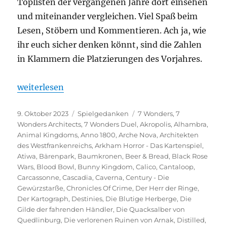
Toplisten der vergangenen Jahre dort einsehen
und miteinander vergleichen. Viel Spaß beim
Lesen, Stöbern und Kommentieren. Ach ja, wie
ihr euch sicher denken könnt, sind die Zahlen
in Klammern die Platzierungen des Vorjahres.
„Spieltrolls Top 100 – Edition 2023“
weiterlesen
Veröffentlicht
Kategorien
Schlagwörter
9. Oktober 2023
Spielgedanken
7 Wonders
,
7
am
Wonders Architects
,
7 Wonders Duel
,
Akropolis
,
Alhambra
,
Animal Kingdoms
,
Anno 1800
,
Arche Nova
,
Architekten
des Westfrankenreichs
,
Arkham Horror - Das Kartenspiel
,
Atiwa
,
Bärenpark
,
Baumkronen
,
Beer & Bread
,
Black Rose
Wars
,
Blood Bowl
,
Bunny Kingdom
,
Calico
,
Cantaloop
,
Carcassonne
,
Cascadia
,
Caverna
,
Century - Die
Gewürzstarße
,
Chronicles Of Crime
,
Der Herr der Ringe
,
Der Kartograph
,
Destinies
,
Die Blutige Herberge
,
Die
Gilde der fahrenden Händler
,
Die Quacksalber von
Quedlinburg
,
Die verlorenen Ruinen von Arnak
,
Distilled
,