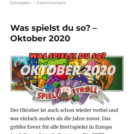
zu
Schlössern
3 Kommentare
Spieltrolls
Top
100
Was spielst du so? –
–
2021
Oktober 2020
Edition
Der Oktober ist auch schon wieder vorbei und
war einfach anders als die Jahre zuvor. Das
größte Event für alle Brettspieler in Europa