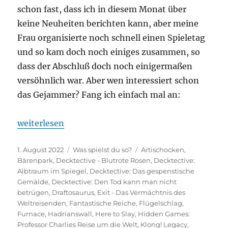
schon fast, dass ich in diesem Monat über
keine Neuheiten berichten kann, aber meine
Frau organisierte noch schnell einen Spieletag
und so kam doch noch einiges zusammen, so
dass der Abschluß doch noch einigermaßen
versöhnlich war. Aber wen interessiert schon
das Gejammer? Fang ich einfach mal an:
„Was spielst du so? – Juli 2022“
weiterlesen
Veröffentlicht
Kategorien
Schlagwörter
1. August 2022
Was spielst du so?
Artischocken
,
am
Bärenpark
,
Decktective - Blutrote Rosen
,
Decktective:
Albtraum im Spiegel
,
Decktective: Das gespenstische
Gemälde
,
Decktective: Den Tod kann man nicht
betrügen
,
Draftosaurus
,
Exit - Das Vermächtnis des
Weltreisenden
,
Fantastische Reiche
,
Flügelschlag
,
Furnace
,
Hadrianswall
,
Here to Slay
,
Hidden Games:
Professor Charlies Reise um die Welt
,
Klong! Legacy
,