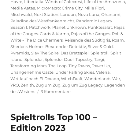
Havre
,
Libertalia: Winds of Galecrest
,
Life of the Amazonia
,
Media Aetas
,
MicroMacro: Crime City
,
Mille Fiori
,
Mischwald
,
Next Station: London
,
Nova Luna
,
Ohanami
,
Paladine des Westfrankenreichs
,
Pandemic Legacy
Season 1
,
Patchwork
,
Planet Unknown
,
Punktesalat
,
Rajas
of the Ganges: Cards & Karma
,
Rajas of the Ganges: Roll &
Write - The Dice Charmers
,
Reisende des Südtigris
,
Roam
,
Sherlock Holmes Beratender Detektiv
,
Silver & Gold:
Pyramids
,
Slay The Spire: Das Brettspiel
,
Spieltroll
,
Spirit
Island
,
Splendor
,
Splendor Duel
,
Tapestry
,
Targi
,
Terraforming Mars
,
The Loop
,
Tiny Towns
,
Tower Up
,
Unangenehme Gäste
,
Under Falling Skies
,
Valeria
,
Wettlauf nach El Dorado
,
WitchDraft
,
Wonderlands War
,
YRO
,
Zenith
,
Zug um Zug
,
Zug um Zug Legacy: Legenden
zu
des Westens
3 Kommentare
Spieltrolls
Top
100
Spieltrolls Top 100 –
–
Edition
Edition 2023
2025