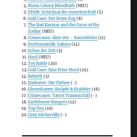
Moon Colony Bloodbath
(NEU)
DHdR: Schicksal der Gemeinschaft
(5)
Cold Case: Der letzte Zug
(8)
The Bad Karmas and the Curse of the
Zodiac
(NEU)
Crimecases: Akte 001 – Kunstfehler
(11)
Dorfromantik: Sakura
(14)
Echos der Zeit
(3)
Herd
(NEU)
Toy Battle
(20)
Cold Case: Eine Prise Mord
(19)
Rebirth
(3)
Endeavor: Die Tiefsee
(-)
Gloomhaven: Knöpfe & Krabbler
(18)
Crimecases: Tatort Traumschiff
(-)
Earthborne Rangers
(12)
Top Ten
(10)
Cozy Stickerville
(-)