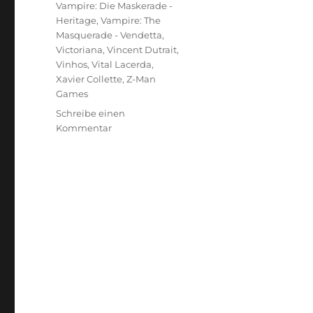
Vampire: Die Maskerade -
Heritage
,
Vampire: The
Masquerade - Vendetta
,
Victoriana
,
Vincent Dutrait
,
Vinhos
,
Vital Lacerda
,
Xavier Collette
,
Z-Man
Games
Schreibe einen
zu
Kommentar
Mehr
heimliche
Helden
–
Brettspiel
Illustratoren
Teil
2