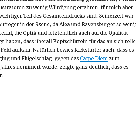
llustratoren zu wenig Würdigung erfahren, für mich aber
ichtiger Teil des Gesamteindrucks sind. Seinerzeit war
Aufreger in der Szene, da Alea und Ravensburger so weni
erial, die Optik und letztendlich auch auf die Qualität
gt haben, dass überall Kopfschütteln für das an sich tolle
 Feld aufkam. Natürlich bewies Kickstarter auch, dass es
 ging und Flügelschlag, gegen das
Carpe Diem
zum
Jahres nominiert wurde, zeigte ganz deutlich, dass es
t.
Helden – Brettspiel Illustratoren Teil 2“