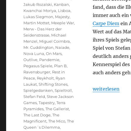
Jakub Rozalski
,
Kanban
,
fand, dass die I
Kwanchai Moriya
,
Lisboa
,
immer auch ein w
Lukas Siegmon
,
Majesty
,
Martin Mottet
,
Meeple War
,
Carpe Diem
ein 
Merw - Das Herz der
Wert auf das Mat
Seidenstrasse
,
Michael
ihres Spiels gele
Menzel
,
Miguel Coimbra
,
Mr. Cuddington
,
Naiade
,
Spiel von Stefan
Nova Luna
,
On Mars
,
deutlich anders
Outlive
,
Pandemie
,
Kennerspiel des 
Pegasus Spiele
,
Plan B
,
Ravensburger
,
Rest in
auch anders geh
Peace
,
Reykholt
,
Ryan
Laukat
,
Shifting Stones
,
„Mehr heimliche 
weiterlesen
Spielgedanken
,
Spieltroll
,
Stefan Feld
,
Steve Jackson
Games
,
Tapestry
,
Terra
Pyramides
,
The Gallerist
,
The Last Doge
,
The
Magnificent
,
The Mico
,
The
Queen´s Dilemma
,