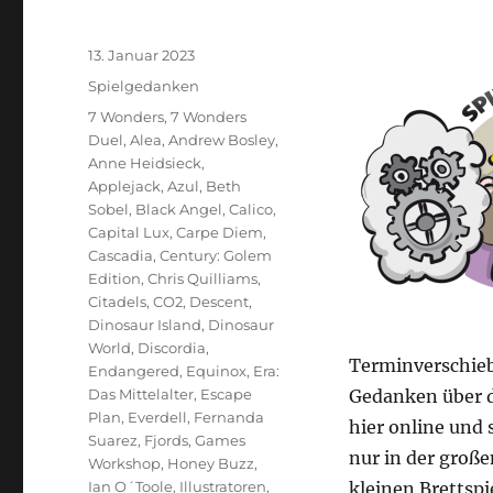
Veröffentlicht
13. Januar 2023
am
Kategorien
Spielgedanken
Schlagwörter
7 Wonders
,
7 Wonders
Duel
,
Alea
,
Andrew Bosley
,
Anne Heidsieck
,
Applejack
,
Azul
,
Beth
Sobel
,
Black Angel
,
Calico
,
Capital Lux
,
Carpe Diem
,
Cascadia
,
Century: Golem
Edition
,
Chris Quilliams
,
Citadels
,
CO2
,
Descent
,
Dinosaur Island
,
Dinosaur
World
,
Discordia
,
Terminverschieb
Endangered
,
Equinox
,
Era:
Das Mittelalter
,
Escape
Gedanken über de
Plan
,
Everdell
,
Fernanda
hier online und 
Suarez
,
Fjords
,
Games
nur in der große
Workshop
,
Honey Buzz
,
Ian O´Toole
,
Illustratoren
,
kleinen Brettspi