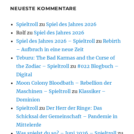
NEUESTE KOMMENTARE
Spieltroll
zu
Spiel des Jahres 2026
Rolf
zu
Spiel des Jahres 2026
Spiel des Jahres 2026 – Spieltroll
zu
Rebirth
– Aufbruch in eine neue Zeit
Teburu: The Bad Karmas and the Curse of
the Zodiac – Spieltroll
zu
#022 Blogbuch –
Digital
Moon Colony Bloodbath – Rebellion der
Maschinen – Spieltroll
zu
Klassiker –
Dominion
Spieltroll
zu
Der Herr der Ringe: Das
Schicksal der Gemeinschaft – Pandemie in
Mittelerde
Was spielst du so? – Juni 2026 – Spieltroll
zu