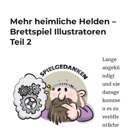
Ein
Blick
in
Mehr heimliche Helden –
die
Glaskugel
Brettspiel Illustratoren
Teil 2
Lange
angekü
ndigt
und nie
dazuge
komme
n es zu
veröffe
ntliche