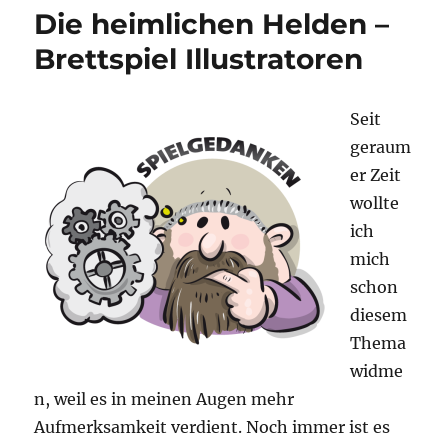
Spiel
Die heimlichen Helden –
des
Jahres
Brettspiel Illustratoren
2019
Seit
geraum
er Zeit
wollte
ich
mich
schon
diesem
Thema
widme
n, weil es in meinen Augen mehr
Aufmerksamkeit verdient. Noch immer ist es