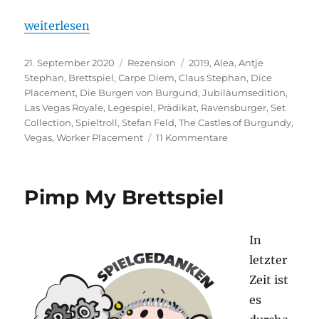
„The Castles of Burgundy (Jubiläumsedition)“
weiterlesen
Veröffentlicht
Kategorien
Schlagwörter
21. September 2020
Rezension
2019
,
Alea
,
Antje
am
Stephan
,
Brettspiel
,
Carpe Diem
,
Claus Stephan
,
Dice
Placement
,
Die Burgen von Burgund
,
Jubiläumsedition
,
Las Vegas Royale
,
Legespiel
,
Prädikat
,
Ravensburger
,
Set
Collection
,
Spieltroll
,
Stefan Feld
,
The Castles of Burgundy
,
zu
Vegas
,
Worker Placement
11 Kommentare
The
Castles
of
Pimp My Brettspiel
Burgundy
(Jubiläumsedition)
In
letzter
Zeit ist
es