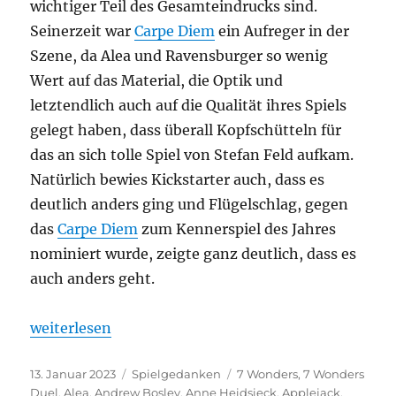
wichtiger Teil des Gesamteindrucks sind.
Seinerzeit war
Carpe Diem
ein Aufreger in der
Szene, da Alea und Ravensburger so wenig
Wert auf das Material, die Optik und
letztendlich auch auf die Qualität ihres Spiels
gelegt haben, dass überall Kopfschütteln für
das an sich tolle Spiel von Stefan Feld aufkam.
Natürlich bewies Kickstarter auch, dass es
deutlich anders ging und Flügelschlag, gegen
das
Carpe Diem
zum Kennerspiel des Jahres
nominiert wurde, zeigte ganz deutlich, dass es
auch anders geht.
„Mehr heimliche Helden – Brettspiel Illustratoren T
weiterlesen
Veröffentlicht
Kategorien
Schlagwörter
13. Januar 2023
Spielgedanken
7 Wonders
,
7 Wonders
am
Duel
,
Alea
,
Andrew Bosley
,
Anne Heidsieck
,
Applejack
,