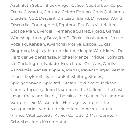
Azul
,
Beth Sobel
,
Black Angel
,
Calico
,
Capital Lux
,
Carpe
Diem
,
Cascadia
,
Century: Golem Edition
,
Chris Quilliams
,
Citadels
,
CO2
,
Descent
,
Dinosaur Island
,
Dinosaur World
,
Discordia
,
Endangered
,
Equinox
,
Era: Das Mittelalter
,
Escape Plan
,
Everdell
,
Fernanda Suarez
,
Fjords
,
Games
Workshop
,
Honey Buzz
,
Ian O´Toole
,
Illustratoren
,
Jakub
Rozalski
,
Kanban
,
Kwanchai Moriya
,
Lisboa
,
Lukas
Siegmon
,
Majesty
,
Martin Mottet
,
Meeple War
,
Merw - Das
Herz der Seidenstrasse
,
Michael Menzel
,
Miguel Coimbra
,
Mr. Cuddington
,
Naiade
,
Nova Luna
,
On Mars
,
Outlive
,
Pandemie
,
Pegasus Spiele
,
Plan B
,
Ravensburger
,
Rest in
Peace
,
Reykholt
,
Ryan Laukat
,
Shifting Stones
,
Spielgedanken
,
Spieltroll
,
Stefan Feld
,
Steve Jackson
Games
,
Tapestry
,
Terra Pyramides
,
The Gallerist
,
The Last
Doge
,
The Magnificent
,
The Mico
,
The Queen´s Dilemma
,
Vampire: Die Maskerade - Heritage
,
Vampire: The
Masquerade - Vendetta
,
Victoriana
,
Vincent Dutrait
,
Vinhos
,
Vital Lacerda
,
Xavier Collette
,
Z-Man Games
zu
Schreibe einen Kommentar
Mehr
heimliche