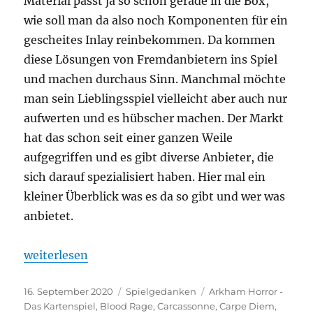
Material passt ja so schon gerade in die Box,
wie soll man da also noch Komponenten für ein
gescheites Inlay reinbekommen. Da kommen
diese Lösungen von Fremdanbietern ins Spiel
und machen durchaus Sinn. Manchmal möchte
man sein Lieblingsspiel vielleicht aber auch nur
aufwerten und es hübscher machen. Der Markt
hat das schon seit einer ganzen Weile
aufgegriffen und es gibt diverse Anbieter, die
sich darauf spezialisiert haben. Hier mal ein
kleiner Überblick was es da so gibt und wer was
anbietet.
„Pimp My Brettspiel“
weiterlesen
Veröffentlicht
Kategorien
Schlagwörter
16. September 2020
Spielgedanken
Arkham Horror -
am
Das Kartenspiel
,
Blood Rage
,
Carcassonne
,
Carpe Diem
,