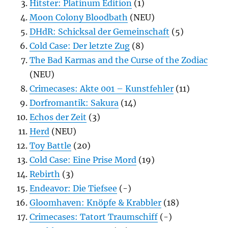
Hitster: Platinum Edition
(1)
Moon Colony Bloodbath
(NEU)
DHdR: Schicksal der Gemeinschaft
(5)
Cold Case: Der letzte Zug
(8)
The Bad Karmas and the Curse of the Zodiac
(NEU)
Crimecases: Akte 001 – Kunstfehler
(11)
Dorfromantik: Sakura
(14)
Echos der Zeit
(3)
Herd
(NEU)
Toy Battle
(20)
Cold Case: Eine Prise Mord
(19)
Rebirth
(3)
Endeavor: Die Tiefsee
(-)
Gloomhaven: Knöpfe & Krabbler
(18)
Crimecases: Tatort Traumschiff
(-)