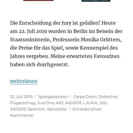
Die Entscheidung der Jury ist gefallen! Heute
am 22. Juli 2019 wurden in Berlin im Beisein der
Staatsministerin, Professorin Monika Grütters,
die Preise für das Spiel, sowie Kennerspiel des
Jahres vergeben. Meine erwarteten Favouriten
haben sich durchgesetzt.
„Kennerspiel und Spiel des Jahres 2019“
weiterlesen
Veröffentlicht
Kategorien
Schlagwörter
22. Juli 2019
Spielgedanken
Carpe Diem
,
Detective
,
am
Flügelschlag
,
Just One
,
KdJ
,
KdJ2019
,
L.A.M.A.
,
SdJ
,
SdJ2019
,
Spieltroll
,
Werwörter
Schreibe einen
zu
Kommentar
Kennerspiel
und