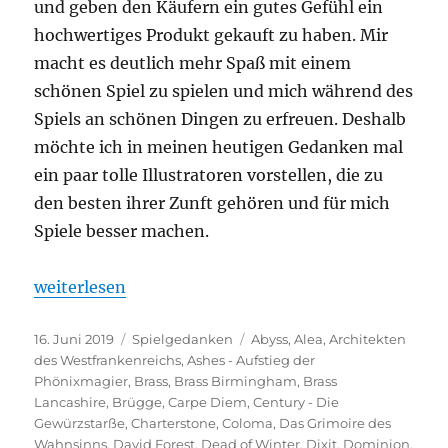
und geben den Käufern ein gutes Gefühl ein
hochwertiges Produkt gekauft zu haben. Mir
macht es deutlich mehr Spaß mit einem
schönen Spiel zu spielen und mich während des
Spiels an schönen Dingen zu erfreuen. Deshalb
möchte ich in meinen heutigen Gedanken mal
ein paar tolle Illustratoren vorstellen, die zu
den besten ihrer Zunft gehören und für mich
Spiele besser machen.
„Die heimlichen Helden – Brettspiel Illustratoren“
weiterlesen
Veröffentlicht
Kategorien
Schlagwörter
16. Juni 2019
Spielgedanken
Abyss
,
Alea
,
Architekten
am
des Westfrankenreichs
,
Ashes - Aufstieg der
Phönixmagier
,
Brass
,
Brass Birmingham
,
Brass
Lancashire
,
Brügge
,
Carpe Diem
,
Century - Die
Gewürzstarße
,
Charterstone
,
Coloma
,
Das Grimoire des
Wahnsinns
,
David Forest
,
Dead of Winter
,
Dixit
,
Dominion
,