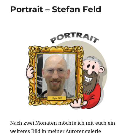
Helden
Portrait – Stefan Feld
–
Brettspiel
Illustratoren
Teil
2
Nach zwei Monaten möchte ich mit euch ein
weiteres Bild in meiner Autorengalerie