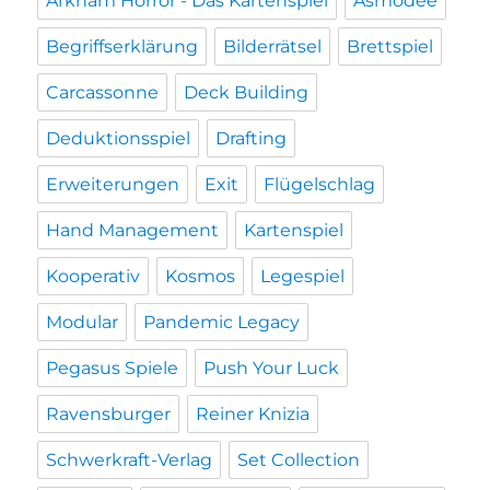
Arkham Horror - Das Kartenspiel
Asmodee
Begriffserklärung
Bilderrätsel
Brettspiel
Carcassonne
Deck Building
Deduktionsspiel
Drafting
Erweiterungen
Exit
Flügelschlag
Hand Management
Kartenspiel
Kooperativ
Kosmos
Legespiel
Modular
Pandemic Legacy
Pegasus Spiele
Push Your Luck
Ravensburger
Reiner Knizia
Schwerkraft-Verlag
Set Collection