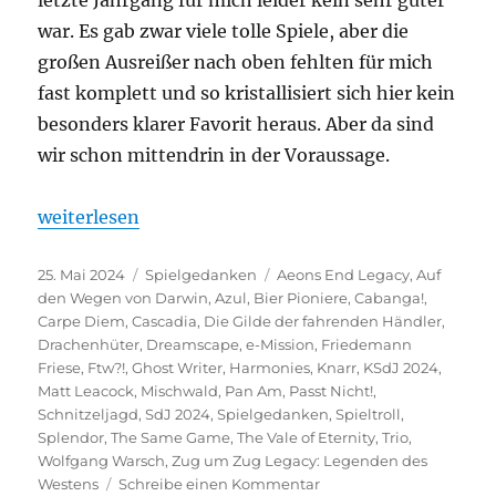
war. Es gab zwar viele tolle Spiele, aber die
großen Ausreißer nach oben fehlten für mich
fast komplett und so kristallisiert sich hier kein
besonders klarer Favorit heraus. Aber da sind
wir schon mittendrin in der Voraussage.
„Ein Blick in die Glaskugel“
weiterlesen
Veröffentlicht
Kategorien
Schlagwörter
25. Mai 2024
Spielgedanken
Aeons End Legacy
,
Auf
am
den Wegen von Darwin
,
Azul
,
Bier Pioniere
,
Cabanga!
,
Carpe Diem
,
Cascadia
,
Die Gilde der fahrenden Händler
,
Drachenhüter
,
Dreamscape
,
e-Mission
,
Friedemann
Friese
,
Ftw?!
,
Ghost Writer
,
Harmonies
,
Knarr
,
KSdJ 2024
,
Matt Leacock
,
Mischwald
,
Pan Am
,
Passt Nicht!
,
Schnitzeljagd
,
SdJ 2024
,
Spielgedanken
,
Spieltroll
,
Splendor
,
The Same Game
,
The Vale of Eternity
,
Trio
,
Wolfgang Warsch
,
Zug um Zug Legacy: Legenden des
zu
Westens
Schreibe einen Kommentar