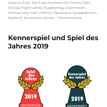
Caverna
,
Ecos - Der Erste Kontinent
,
Ein Fest für Odin
,
Fantasy Flight Games
,
Flügelschlag
,
Gloomhaven
,
Holmes
,
Inlay
,
Nah und Fern
,
Res Arcana
,
Spielgedanken
,
zu
Spieltroll
,
Stonemaier Games
5 Kommentare
Pimp
My
Brettspiel
Kennerspiel und Spiel des
Jahres 2019