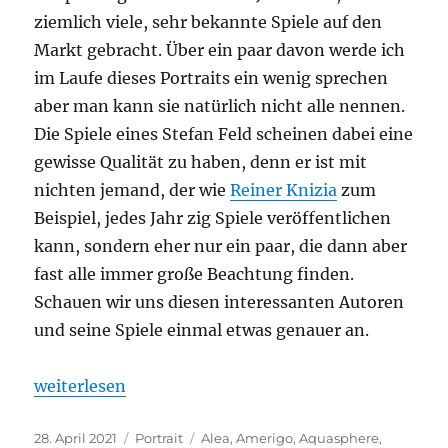
ziemlich viele, sehr bekannte Spiele auf den
Markt gebracht. Über ein paar davon werde ich
im Laufe dieses Portraits ein wenig sprechen
aber man kann sie natürlich nicht alle nennen.
Die Spiele eines Stefan Feld scheinen dabei eine
gewisse Qualität zu haben, denn er ist mit
nichten jemand, der wie
Reiner Knizia
zum
Beispiel, jedes Jahr zig Spiele veröffentlichen
kann, sondern eher nur ein paar, die dann aber
fast alle immer große Beachtung finden.
Schauen wir uns diesen interessanten Autoren
und seine Spiele einmal etwas genauer an.
„Portrait – Stefan Feld“
weiterlesen
Veröffentlicht
Kategorien
Schlagwörter
28. April 2021
Portrait
Alea
,
Amerigo
,
Aquasphere
,