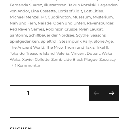
Fernanda Suarez
,
Illustratoren
,
Jakub Rozalski
,
Legenden
von Andor
,
Lina Cossette
,
Lords of Xidit
,
Lost Cities
,
Michael Menzel
,
Mr. Cuddington
,
Musesum
,
Mysterium
,
Nah und Fern
,
Naiade
,
Oben und Unten
,
Ravensburger
,
Red Raven Games
,
Robinson Crusoe
,
Ryan Laukat
,
Santorini
,
Schiffbauer der Nordsee
,
Scythe
,
Seasons
,
Spielgedanken
,
Spieltroll
,
Steampunk Rally
,
Stone Age
,
The Ancient World
,
The Mico
,
Thurn und Taxis
,
Tikal II
,
Tokaido
,
Treasure Island
,
Valeria
,
Vincent Dutrait
,
Waka
Waka
,
Xavier Collette
,
Zombicide Black Plague
,
Zoocracy
zu
1 Kommentar
Die
heimlichen
Helden
–
Seitennummerierung
SEITE
1
Brettspiel
Illustratoren
NÄC
der
HSTE
SEIT
Beiträge
E