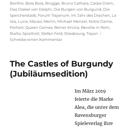
am
Bonfire
,
Bora Bora
,
Brügge
,
Bruno Cathala
,
Carpe Diem
,
Das Orakel von Delphi
,
Die Burgen von Burgund
,
Die
Speicherstadt
,
Forum Trajanum
,
Im Jahr des Drachen
,
La
Isla
,
Luna
,
Macao
,
Merlin
,
Michael Menzel
,
Notre Dame
,
Portrait
,
Queen Games
,
Reiner Knizia
,
Revolte in Rom
,
Rialto
,
Spieltroll
,
Stefan Feld
,
Strasbourg
,
Trajan
zu
Schreibe einen Kommentar
Portrait
–
Stefan
The Castles of Burgundy
Feld
(Jubiläumsedition)
Im März 2019
feierte die Marke
Alea, die unter dem
Ravensburger
Spieleverlag ihre