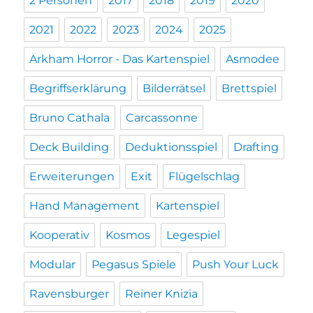
2 Personen
2017
2018
2019
2020
2021
2022
2023
2024
2025
Arkham Horror - Das Kartenspiel
Asmodee
Begriffserklärung
Bilderrätsel
Brettspiel
Bruno Cathala
Carcassonne
Deck Building
Deduktionsspiel
Drafting
Erweiterungen
Exit
Flügelschlag
Hand Management
Kartenspiel
Kooperativ
Kosmos
Legespiel
Modular
Pegasus Spiele
Push Your Luck
Ravensburger
Reiner Knizia