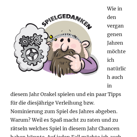
Wie in
den
vergan
genen
Jahren
möchte
ich
natürlic
h auch
in
diesem Jahr Orakel spielen und ein paar Tipps
für die diesjährige Verleihung bzw.
Nominierung zum Spiel des Jahres abgeben.
Warum? Weil es Spaß macht zu raten und zu
rätseln welches Spiel in diesem Jahr Chancen
haben könnte. Auf jeden Fall möchte ich auch