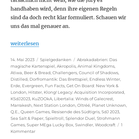
handhaben wird, denn ihre eigenen Regeln
sind da doch recht klar formuliert. Schauen wir
uns das mal genauer an.
„Ein Blick in die Glaskugel“
weiterlesen
Veröffentlicht
Kategorien
Schlagwörter
14. Mai 2023
Spielgedanken
Abrakadabrien: Das
am
magische Kartenspiel
,
Akropolis
,
Animal Kingdoms
,
Atiwa
,
Beer & Bread
,
Challengers
,
Council of Shadows
,
Distilled
,
Dorfromantik: Das Brettspiel
,
Endless Winter
,
Erde
,
Evergreen
,
Fun Facts
,
Get On Board: New York &
London
,
Hitster
,
Klong! Legacy: Acquisition Incorporated
,
KSdJ2023
,
KuZOOkA
,
Libertalia: Winds of Galecrest
,
Marrakesh
,
Next Station London
,
Oltréé
,
Planet Unknown
,
Q.E.
,
Queen Games
,
Resisende des Südtigris
,
SdJ 2023
,
Sea Salt & Paper
,
Spieltroll
,
Splendor Duel
,
Strohmann
Games
,
Super MEga Lucky Box
,
Swindler
,
Woodcraft
1
zu
Kommentar
Ein